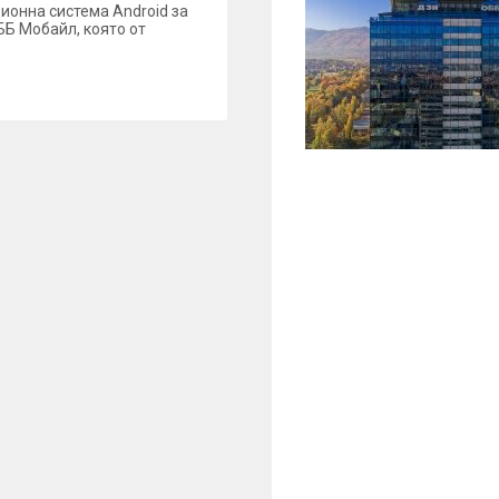
онна система Android за
ББ Мобайл, която от