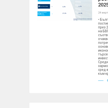
2025
24 март
• Бъл
пости
през 2
на БВ
съотв
очакв
потре
основ
иконо
търсе
инвес
Средн
хармо
сред 
към кр