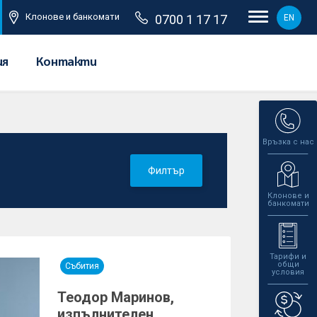
Клонове и банкомати
0700 1 17 17
EN
ия
Контакти
Връзка с нас
Филтър
Клонове и
банкомати
Тарифи и
общи
Събития
условия
Теодор Маринов,
изпълнителен