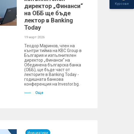
Курсове
директор „Финанси“
на ОББ ще бъде
лектор в Banking
Today
19 март 2026
Теодор Маринов, член на
кънтри тийма на KBC Group в
България и изпълнителен
директор „Финанси“ на
Обединена българска банка
(ОББ), ще бъде част от
лекторите в Banking Today -
годишната банкова
конференция на Investor.bg.
Още
Инициативи