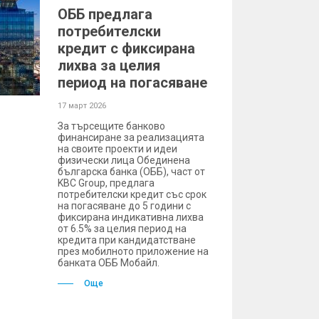
ОББ предлага
потребителски
кредит с фиксирана
лихва за целия
период на погасяване
17 март 2026
За търсещите банково
финансиране за реализацията
на своите проекти и идеи
физически лица Обединена
българска банка (ОББ), част от
KBC Group, предлага
потребителски кредит със срок
на погасяване до 5 години с
фиксирана индикативна лихва
от 6.5% за целия период на
кредита при кандидатстване
през мобилното приложение на
банката ОББ Мобайл.
Още