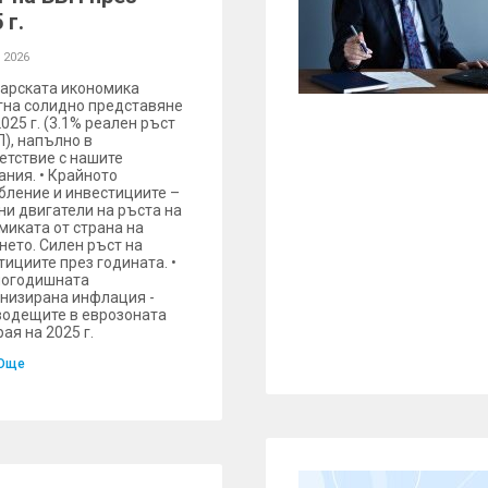
 г.
 2026
гарската икономика
гна солидно представяне
025 г. (3.1% реален ръст
П), напълно в
етствие с нашите
ания. • Крайното
бление и инвестициите –
ни двигатели на ръста на
миката от страна на
нето. Силен ръст на
тициите през годината. •
огодишната
низирана инфлация -
водещите в еврозоната
ая на 2025 г.
Още