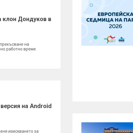
а клон Дондуков в
 прекъсване на
но работно време.
версия на Android
меня изискването за