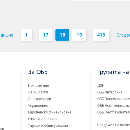
1
17
18
19
413
едишна
Следв
...
...
За ОББ
Групата на
Кои сме ние
ДЗИ
За KBC Груп
ОББ Интерлийз
За акционери
ОББ Пенсионно оси
Управление
ОББ Асет мениджм
Европейско финансиране
ОББ Застраховател
Отчети и анализи
Продажба на имот
Тарифи и общи условия
ски