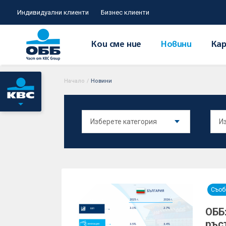
Индивидуални клиенти
Бизнес клиенти
Кои сме ние
Новини
Кар
Начало
/
Новини
Съоб
ОББ
ръс