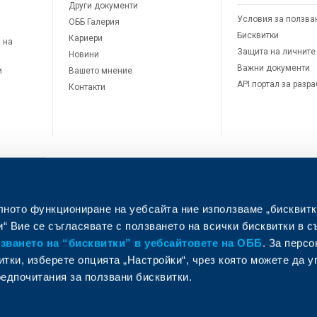
Други документи
Условия за ползва
ОББ Галерия
Бисквитки
Кариери
 на
Защита на личните
Новини
Важни документи
и
Вашето мнение
API портал за разр
Контакти
лното функциониране на уебсайта ние използваме „бисквитк
л
“ Вие се съгласявате с ползването на всички бисквитки в с
ването на “бисквитки” в уебсайтовете на ОББ
. За перс
итки, изберете опцията „Настройки“, чрез която можете да 
едпочитания за ползвани бисквитки.