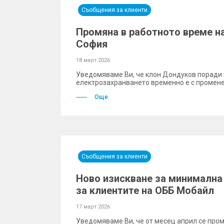
Съобщения за клиенти
Промяна в работното време н
София
18 март 2026
Уведомяваме Ви, че клон Дондуков поради
електрозахранването временно е с промене
Още
Съобщения за клиенти
Ново изискване за минимална 
за клиентите на ОББ Мобайл
17 март 2026
Уведомяваме Ви, че от месец април се про