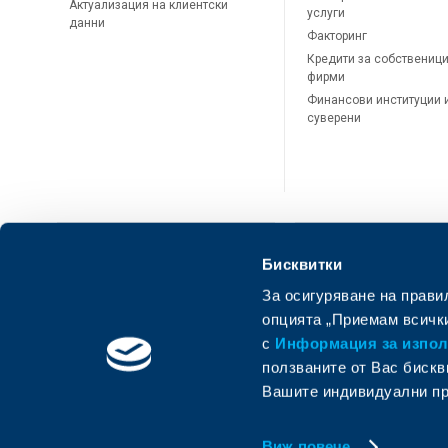
Актуализация на клиентски
услуги
данни
Факторинг
Кредити за собственици
фирми
Финансови институции 
суверени
Бисквитки
За осигуряване на прави
ОББ Онлайн
ОББ Мобай
опцията „Приемам всички
с
Информация за използ
ползваните от Вас бискв
Вашите индивидуални пр
Виж повече