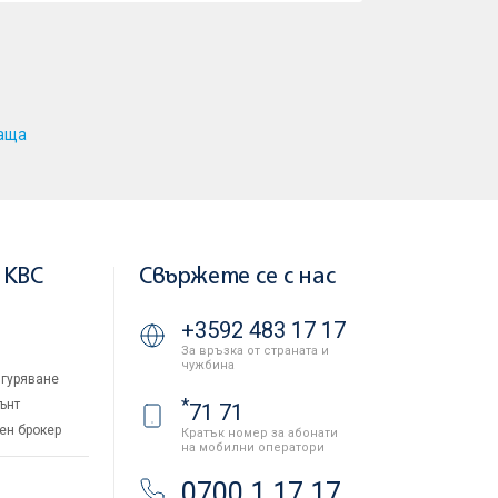
аща
 KBC
Свържете се с нас
+3592 483 17 17
За връзка от страната и
чужбина
гуряване
*
ънт
71 71
ен брокер
Кратък номер за абонати
на мобилни оператори
и
0700 1 17 17