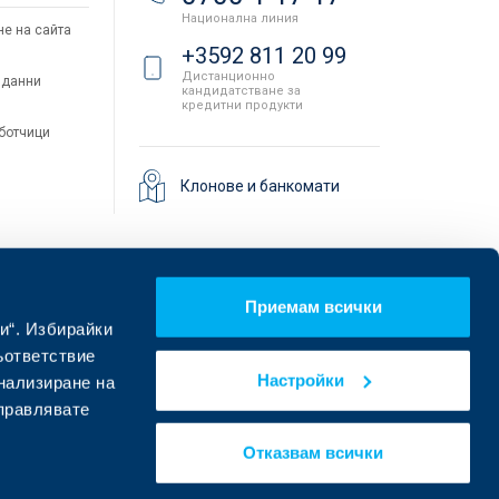
Национална линия
не на сайта
+3592 811 20 99
Дистанционно
 данни
кандидатстване за
кредитни продукти
аботчици
Клонове и банкомати
Приемам всички
и“. Избирайки
ъответствие
Настройки
онализиране на
управлявате
Намерете ни в социалните мрежи:
Отказвам всички
eDesign