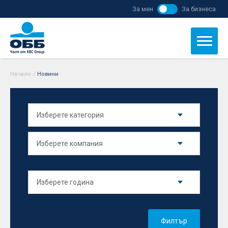
За мен
За бизнеса
Начало
/
Новини
Филтър