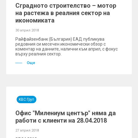
Сградното строителство – мотор
на растежа в реалния сектор на
икономиката
30 април 2018
Райфайзенбанк (България) ЕАД публикува
редовния си месечен икономически обзор с
коментар на данните, налични към април, с фокус
върху реалния сектор.
Още
KBC Груп
Офис "Милениум център" няма да
работи с клиенти на 28.04.2018
27 април 2018