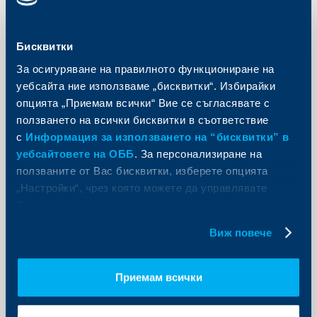
KBC Груп
Бисквитки
Предупреждение относно опити за
За осигуряване на правилното функциониране на
измама чрез фишинг имейли
уебсайта ние използваме „бисквитки“. Избирайки
опцията „Приемам всички“ Вие се съгласявате с
19 април 2018
ползването на всички бисквитки в съответствие
19.04.2018
с
Информация за използването на “бисквитки” в
Още
уебсайтовете на ОББ
. За персонализиране на
ползваните от Вас бисквитки, изберете опцията
„Настройки“, чрез която можете да управлявате
Вашите индивидуални предпочитания за ползвани
бисквитки.
Виж повече
Съобщения за клиенти
Промяна в лихвен процент по
Приемам всички
съществуващи сметки "Резерв" и
преустановяване продажбата на
нови сметки "Резерв"