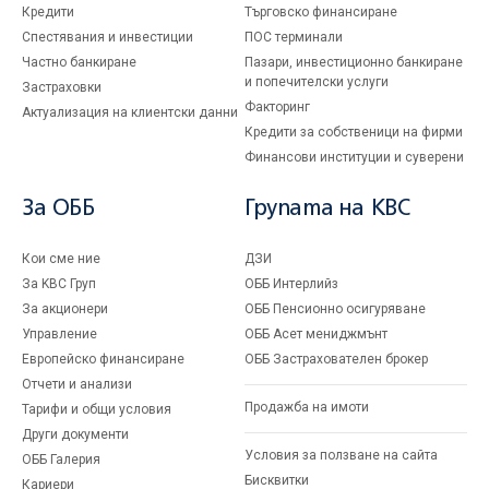
Кредити
Търговско финансиране
Спестявания и инвестиции
ПОС терминали
Частно банкиране
Пазари, инвестиционно банкиране
и попечителски услуги
Застраховки
Факторинг
Актуализация на клиентски данни
Кредити за собственици на фирми
Финансови институции и суверени
За ОББ
Групата на KBC
Кои сме ние
ДЗИ
За KBC Груп
ОББ Интерлийз
За акционери
ОББ Пенсионно осигуряване
Управление
ОББ Асет мениджмънт
Европейско финансиране
ОББ Застрахователен брокер
Отчети и анализи
Продажба на имоти
Тарифи и общи условия
Други документи
Условия за ползване на сайта
ОББ Галерия
Бисквитки
Кариери