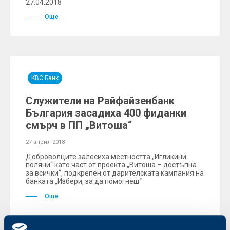
27.04.2018
Още
KBC Банк
Служители на Райфайзенбанк
България засадиха 400 фиданки
смърч в ПП „Витоша“
27 април 2018
Доброволците залесиха местността „Игликини
поляни“ като част от проекта „Витоша – достъпна
за всички“, подкрепен от дарителската кампания на
банката „Избери, за да помогнеш“
Още