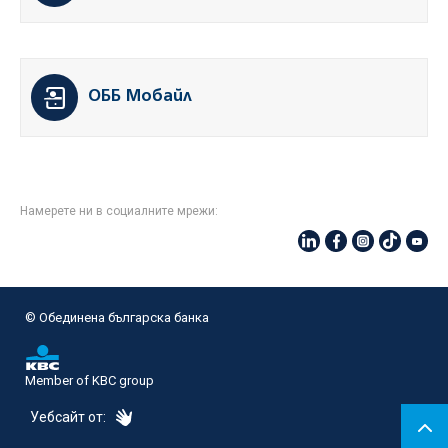
ОББ Мобайл
Намерете ни в социалните мрежи:
© Oбединена българска банка
Member of KBC group
eDesign
Уебсайт от: