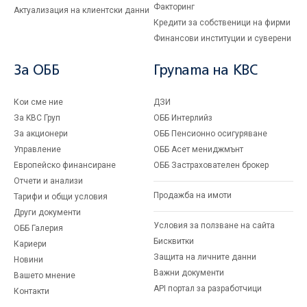
Факторинг
Актуализация на клиентски данни
Кредити за собственици на фирми
Финансови институции и суверени
За ОББ
Групата на KBC
Кои сме ние
ДЗИ
За KBC Груп
ОББ Интерлийз
За акционери
ОББ Пенсионно осигуряване
Управление
ОББ Асет мениджмънт
Европейско финансиране
ОББ Застрахователен брокер
Отчети и анализи
Продажба на имоти
Тарифи и общи условия
Други документи
Условия за ползване на сайта
ОББ Галерия
Бисквитки
Кариери
Защита на личните данни
Новини
Важни документи
Вашето мнение
API портал за разработчици
Контакти