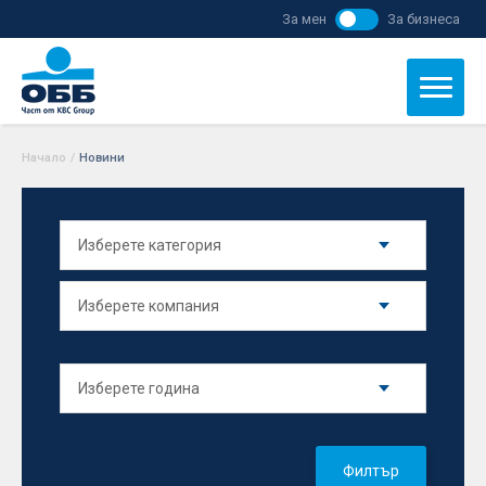
За мен
За бизнеса
Начало
/
Новини
Филтър