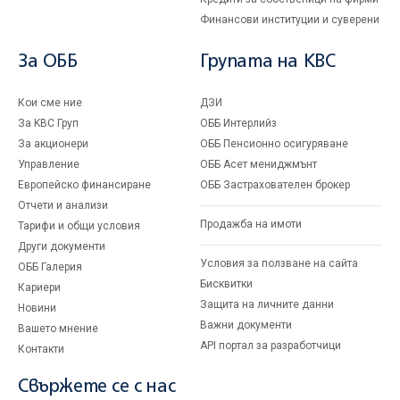
Финансови институции и суверени
За ОББ
Групата на KBC
Кои сме ние
ДЗИ
За KBC Груп
ОББ Интерлийз
За акционери
ОББ Пенсионно осигуряване
Управление
ОББ Асет мениджмънт
Европейско финансиране
ОББ Застрахователен брокер
Отчети и анализи
Продажба на имоти
Тарифи и общи условия
Други документи
Условия за ползване на сайта
ОББ Галерия
Бисквитки
Кариери
Защита на личните данни
Новини
Важни документи
Вашето мнение
API портал за разработчици
Контакти
Свържете се с нас