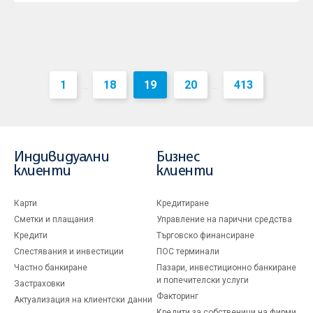
1
18
19
20
413
...
...
Индивидуални
Бизнес
клиенти
клиенти
Карти
Кредитиране
Сметки и плащания
Управление на парични средства
Кредити
Търговско финансиране
Спестявания и инвестиции
ПОС терминали
Частно банкиране
Пазари, инвестиционно банкиране
и попечителски услуги
Застраховки
Факторинг
Актуализация на клиентски данни
Кредити за собственици на фирми