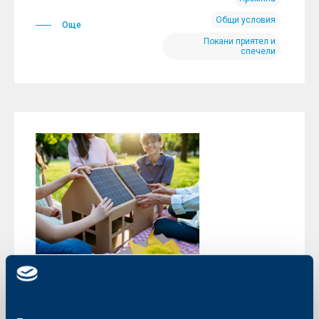
Общи условия
Още
Покани приятел и
спечели
Иновации
Енергиен калкулатор, достъпен на