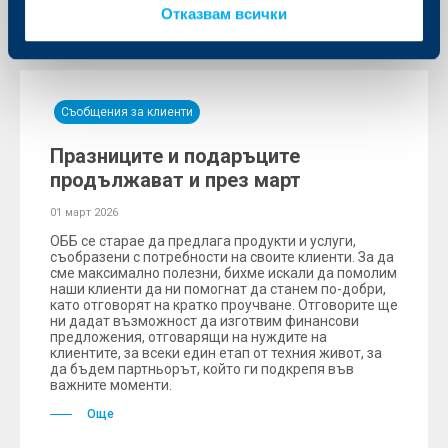
Отказвам всички
Съобщения за клиенти
Празниците и подаръците
продължават и през март
01 март 2026
ОББ се старае да предлага продукти и услуги,
съобразени с потребности на своите клиенти. За да
сме максимално полезни, бихме искали да помолим
наши клиенти да ни помогнат да станем по-добри,
като отговорят на кратко проучване. Отговорите ще
ни дадат възможност да изготвим финансови
предложения, отговарящи на нуждите на
клиентите, за всеки един етап от техния живот, за
да бъдем партньорът, който ги подкрепя във
важните моменти.
Още