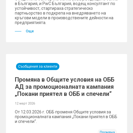
в България, и PwC България, водещ консултант по
устойчивост, стартираха стратегическо
партньорство в подкрепа на внедряването на
кръгови модели в производствените дейности на
предприятията.
Още
Съобщения за клиенти
Промяна в Общите условия на ОББ
АД за промоционалната кампания
„Покани приятел в ОББ и спечели“
12 март 2026
От 12.03.2026 г. ОББ променя Общите условия за
промоционалната кампания „Покани приятел в ОББ
и спечели“.
Промяна