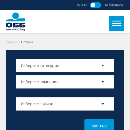
За мен
За бизнеса
Начало
/
Новини
Филтър