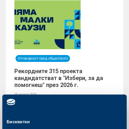
Отговорност пред обществото
Рекордните 315 проекта
кандидатстват в "Избери, за да
помогнеш" през 2026 г.
05 август 2026
Общо 315 проекта бяха подадени през онлайн
платформата на дарителската програма „Избери, за
да помогнеш“ на Обединена българска банка (ОББ),
част от KBC Group в България. В края на юли
приключи първата фаза на 17-ото издание на
Бисквитки
уникалната по своя характер програма, която