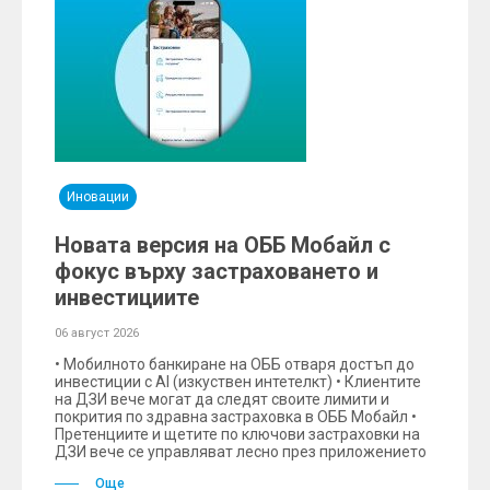
Иновации
Новата версия на ОББ Мобайл с
фокус върху застраховането и
инвестициите
06 август 2026
• Мобилното банкиране на ОББ отваря достъп до
инвестиции с AI (изкуствен интетелкт) • Клиентите
на ДЗИ вече могат да следят своите лимити и
покрития по здравна застраховка в ОББ Мобайл •
Претенциите и щетите по ключови застраховки на
ДЗИ вече се управляват лесно през приложението
Още