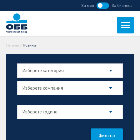
За мен
За бизнеса
Начало
/
Новини
Филтър