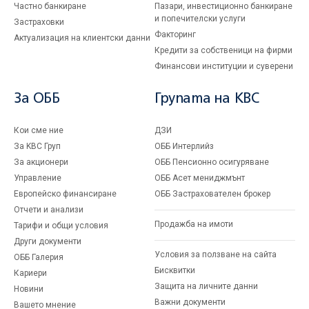
Частно банкиране
Пазари, инвестиционно банкиране
и попечителски услуги
Застраховки
Факторинг
Актуализация на клиентски данни
Кредити за собственици на фирми
Финансови институции и суверени
За ОББ
Групата на KBC
Кои сме ние
ДЗИ
За KBC Груп
ОББ Интерлийз
За акционери
ОББ Пенсионно осигуряване
Управление
ОББ Асет мениджмънт
Европейско финансиране
ОББ Застрахователен брокер
Отчети и анализи
Продажба на имоти
Тарифи и общи условия
Други документи
Условия за ползване на сайта
ОББ Галерия
Бисквитки
Кариери
Защита на личните данни
Новини
Важни документи
Вашето мнение