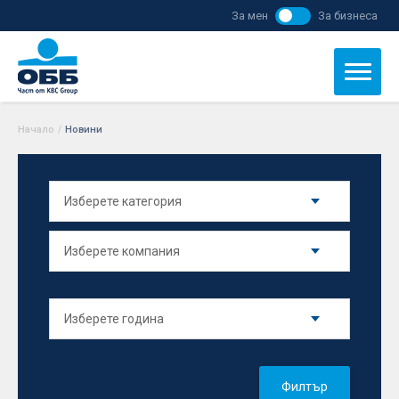
За мен
За бизнеса
Начало
/
Новини
Филтър