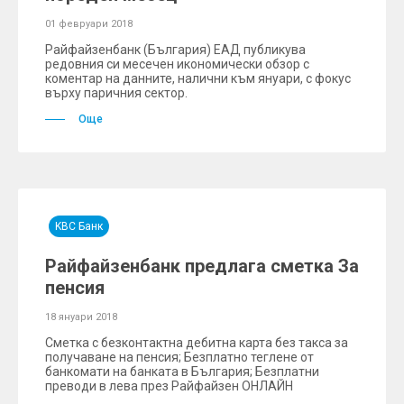
01 февруари 2018
Райфайзенбанк (България) ЕАД публикува
редовния си месечен икономически обзор с
коментар на данните, налични към януари, с фокус
върху паричния сектор.
Още
KBC Банк
Райфайзенбанк предлага сметка За
пенсия
18 януари 2018
Сметка с безконтактна дебитна карта без такса за
получаване на пенсия; Безплатно теглене от
банкомати на банката в България; Безплатни
преводи в лева през Райфайзен ОНЛАЙН