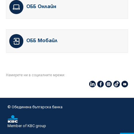
ОББ Онлайн
ОББ Мобайл
Намерете ни в социалните мрежи:
© Oбединена българска банка
Member of KBC group