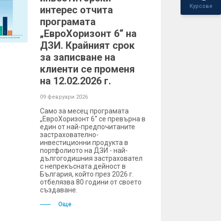
Курсове
интерес отчита
програмата
„ЕвроХоризонт 6“ на
ДЗИ. Крайният срок
за записване на
клиенти се променя
на 12.02.2026 г.
09 февруари 2026
Само за месец програмата
„ЕвроХоризонт 6“ се превърна в
един от най-предпочитаните
застрахователно-
инвестиционни продукта в
портфолиото на ДЗИ - най-
дългогодишния застраховател
с непрекъсната дейност в
България, който през 2026 г.
отбелязва 80 години от своето
създаване.
Още