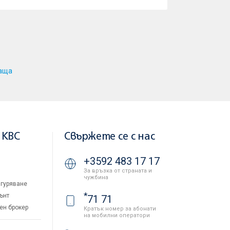
аща
 KBC
Свържете се с нас
+3592 483 17 17
За връзка от страната и
чужбина
гуряване
*
ънт
71 71
ен брокер
Кратък номер за абонати
на мобилни оператори