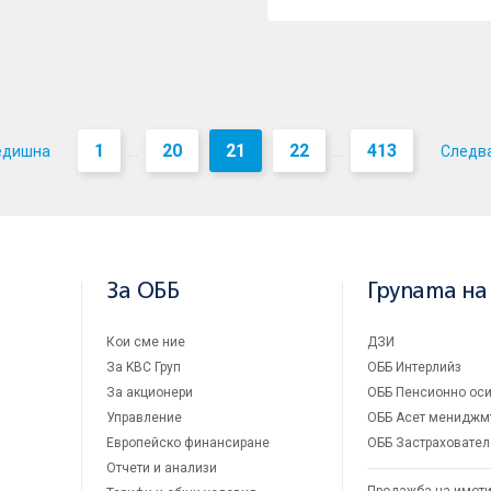
1
20
21
22
413
едишна
Следв
...
...
За ОББ
Групата на
Кои сме ние
ДЗИ
За KBC Груп
ОББ Интерлийз
За акционери
ОББ Пенсионно оси
Управление
ОББ Асет мениджм
Европейско финансиране
ОББ Застраховател
Отчети и анализи