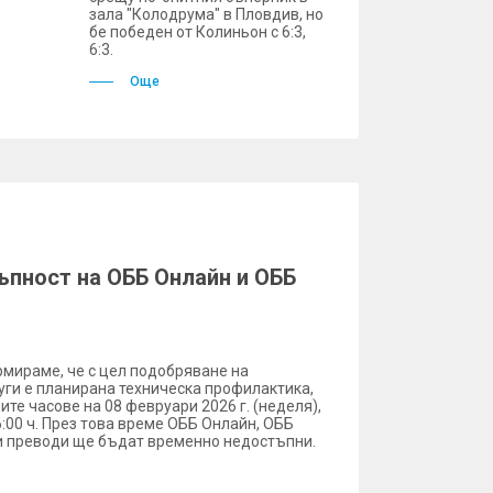
зала "Колодрума" в Пловдив, но
бе победен от Колиньон с 6:3,
6:3.
Още
пност на ОББ Онлайн и ОББ
рмираме, че с цел подобряване на
уги е планирана техническа профилактика,
ите часове на 08 февруари 2026 г. (неделя),
6:00 ч. През това време ОББ Онлайн, ОББ
 преводи ще бъдат временно недостъпни.