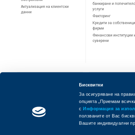
банкиране и попечител
Актуализация на клиентски
услуги
данни
Факторинг
Кредити за собственици
фирми
Финансови институции 
суверени
Бисквитки
За осигуряване на прави
ОББ Онлайн
ОББ Мобай
опцията „Приемам всички
с
Информация за използ
ползваните от Вас бискв
Вашите индивидуални пр