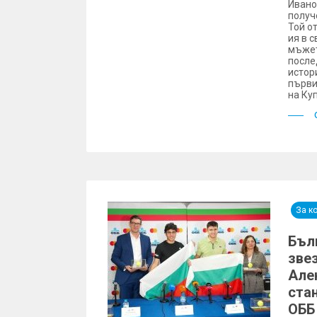
Ивано
получ
Той о
ия в 
мъжет
после
истор
първи
на Ку
За к
Бъл
зве
Але
ста
ОББ