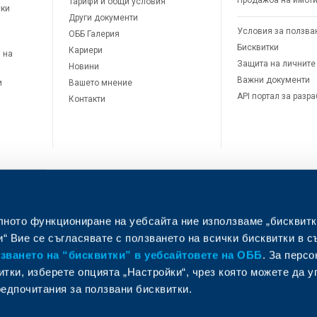
Продажба на имот
Тарифи и общи условия
ски
Други документи
Условия за ползва
ОББ Галерия
Бисквитки
Кариери
 на
Защита на личните
Новини
Важни документи
и
Вашето мнение
API портал за разр
Контакти
лното функциониране на уебсайта ние използваме „бисквитк
л
“ Вие се съгласявате с ползването на всички бисквитки в с
ването на “бисквитки” в уебсайтовете на ОББ
. За перс
итки, изберете опцията „Настройки“, чрез която можете да 
едпочитания за ползвани бисквитки.