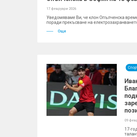
17 февруари 2026
Уведомяваме Ви, че клон Опълченска врем
поради прекъсване на електрозахранванет
Още
Спор
Ива
Бла
под
зар
поз
09 фев
17-го
талан