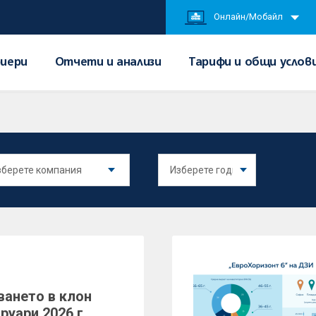
Онлайн/Мобайл
иери
Отчети и анализи
Тарифи и общи услов
ването в клон
руари 2026 г.