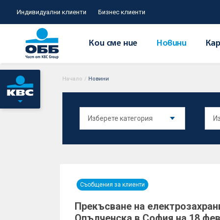
Индивидуални клиенти
Бизнес клиенти
Кои сме ние
Новини
Кар
Начало
/
Новини
Съобщения за клиенти
Прекъсване на електрозахран
Опълченска в София на 18 фев