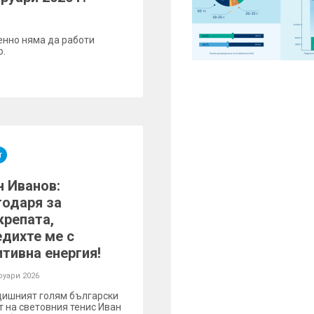
енно няма да работи
о.
т
н Иванов:
годаря за
крепата,
едихте ме с
итивна енергия!
руари 2026
дишният голям български
т на световния тенис Иван