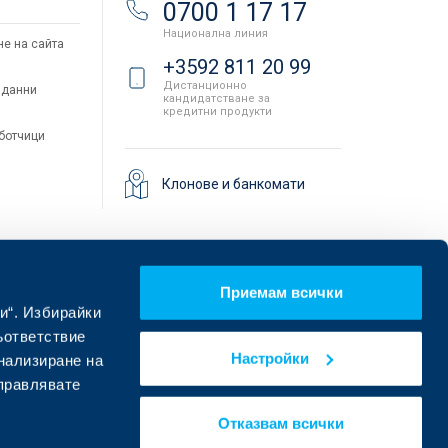
и
0700 1 17 17
Национална линия
не на сайта
+3592 811 20 99
Дистанционно
 данни
кандидатстване за
кредитни продукти
аботчици
Клонове и банкомати
Приемам всички
и“. Избирайки
ъответствие
Настройки
онализиране на
управлявате
Намерете ни в социалните мрежи:
Отказвам всички