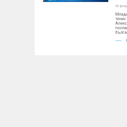
05 фев
Млади
тенис
Алекс
посла
бълга