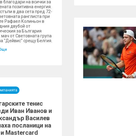
в благодари на всички за
ената позитивна енергия.
тстъпи в два сета пред 72-
световната ранглиста при
е Рафаел Колиньон в
дния двубой от
ическия за България
 мач от Световната група
па "Дейвис" срещу Белгия.
Още
омпанията
гарските тенис
зди Иван Иванов и
ксандър Василев
наха посланици на
 и Mastercard