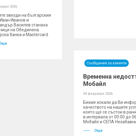
руари 2026
те звезди на българския
 Иван Иванов и
андър Василев станаха
ници на Обединена
рска банка и Mastercard.
Още
Съобщения за клиенти
Временна недостъ
Мобайл
04 февруари 2026
Бихме искали да Ви инфо
качеството на нашите усл
която ще се състои в ранн
в интервала от 00:00 до 0
Мобайл и СЕПА Незабавни
Още