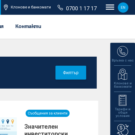
Клонове и банкомати
0700 1 17 17
EN
ия
Контакти
Връзка с нас
Филтър
Клонове и
банкомати
Тарифи и
общи
Съобщения за клиенти
условия
Значителен
инвеститорски