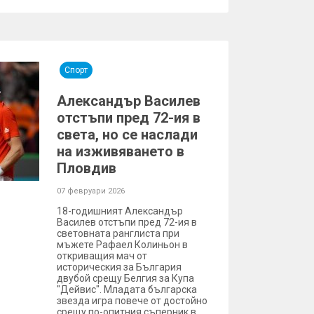
Спорт
Александър Василев
отстъпи пред 72-ия в
света, но се наслади
на изживяването в
Пловдив
07 февруари 2026
18-годишният Александър
Василев отстъпи пред 72-ия в
световната ранглиста при
мъжете Рафаел Колиньон в
откриващия мач от
историческия за България
двубой срещу Белгия за Купа
"Дейвис". Младата българска
звезда игра повече от достойно
срещу по-опитния съперник в