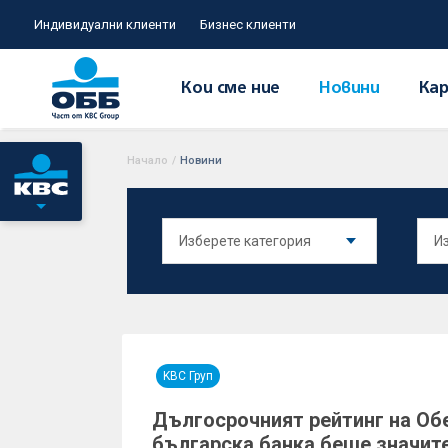
Индивидуални клиенти
Бизнес клиенти
Кои сме ние
Новини
Кар
Начало
/
Новини
KBC Груп
Дългосрочният рейтинг на Об
българска банка беше значит