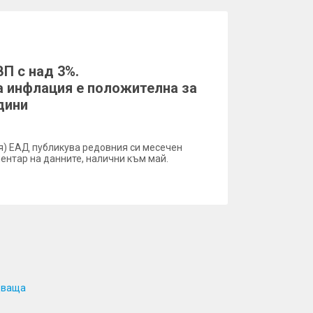
ВП с над 3%.
 инфлация е положителна за
дини
) ЕАД публикува редовния си месечен
ентар на данните, налични към май.
дваща