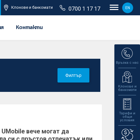
Клонове и банкомати
0700 1 17 17
EN
ия
Контакти
Връзка с нас
Филтър
Клонове и
банкомати
Тарифи и
общи
условия
 UMobile вече могат да
а си с пръстов отпечатък или