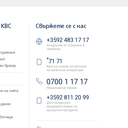
 KBC
Свържете се с нас
+3592 483 17 17
За връзка от страната и
чужбина
гуряване
*
ънт
71 71
ен брокер
Кратък номер за абонати
на мобилни оператори
и
0700 1 17 17
Национална линия
не на сайта
+3592 811 20 99
Дистанционно
 данни
кандидатстване за
кредитни продукти
аботчици