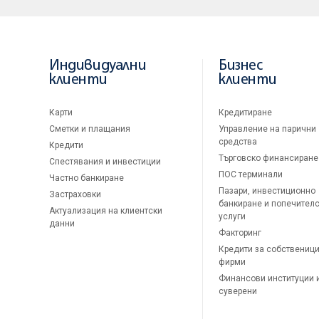
Индивидуални
Бизнес
клиенти
клиенти
Карти
Кредитиране
Сметки и плащания
Управление на парични
средства
Кредити
Търговско финансиране
Спестявания и инвестиции
ПОС терминали
Частно банкиране
Пазари, инвестиционно
Застраховки
банкиране и попечител
Актуализация на клиентски
услуги
данни
Факторинг
Кредити за собственици
фирми
Финансови институции 
суверени