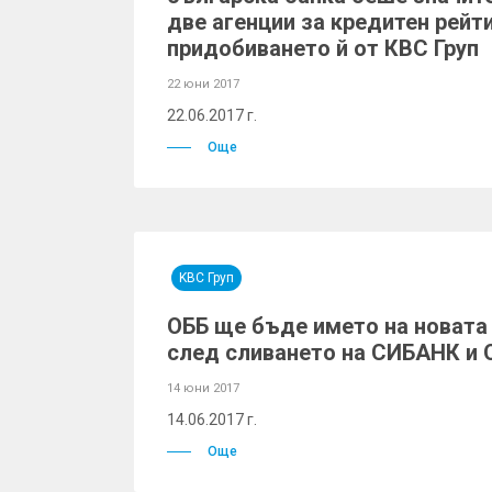
две агенции за кредитен рейт
придобиването й от КВС Груп
22 юни 2017
22.06.2017 г.
Още
KBC Груп
ОББ ще бъде името на новата
след сливането на СИБАНК и 
14 юни 2017
14.06.2017 г.
Още