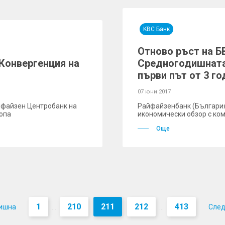
KBC Банк
Отново ръст на Б
 Конвергенция на
Средногодишната
първи път от 3 го
07 юни 2017
йфайзен Центробанк на
Райфайзенбанк (България
ропа
икономически обзор с ком
Още
1
210
211
212
413
ишна
Сле
...
...