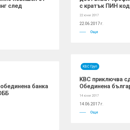
инг след
с кратък ПИН код
22 юни 2017
22.06.2017 г.
Още
KBC Груп
KBC приключва сд
 обединена банка
Обединена българ
ОББ
14 юни 2017
14.06.2017 г.
Още