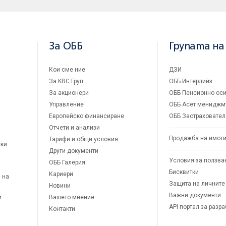
За ОББ
Групата на
Кои сме ние
ДЗИ
За KBC Груп
ОББ Интерлийз
За акционери
ОББ Пенсионно оси
Управление
ОББ Асет мениджм
Европейско финансиране
ОББ Застраховател
Отчети и анализи
Продажба на имот
Тарифи и общи условия
ски
Други документи
Условия за ползва
ОББ Галерия
Бисквитки
Кариери
 на
Защита на личните
Новини
Важни документи
и
Вашето мнение
API портал за разр
Контакти