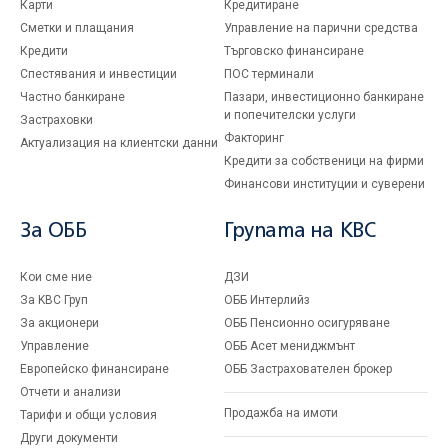
Карти
Кредитиране
Сметки и плащания
Управление на парични средства
Кредити
Търговско финансиране
Спестявания и инвестиции
ПОС терминали
Частно банкиране
Пазари, инвестиционно банкиране
и попечителски услуги
Застраховки
Факторинг
Актуализация на клиентски данни
Кредити за собственици на фирми
Финансови институции и суверени
За ОББ
Групата на KBC
Кои сме ние
ДЗИ
За KBC Груп
ОББ Интерлийз
За акционери
ОББ Пенсионно осигуряване
Управление
ОББ Асет мениджмънт
Европейско финансиране
ОББ Застрахователен брокер
Отчети и анализи
Продажба на имоти
Тарифи и общи условия
Други документи