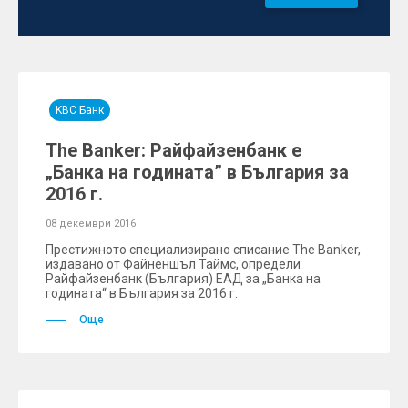
KBC Банк
The Banker: Райфайзенбанк е
„Банка на годината” в България за
2016 г.
08 декември 2016
Престижното специализирано списание The Banker,
издавано от Файненшъл Таймс, определи
Райфайзенбанк (България) ЕАД за „Банка на
годината“ в България за 2016 г.
Още