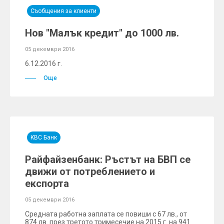
Съобщения за клиенти
Нов "Малък кредит" до 1000 лв.
05 декември 2016
6.12.2016 г.
Още
KBC Банк
Райфайзенбанк: Ръстът на БВП се
движи от потреблението и
експорта
05 декември 2016
Средната работна заплата се повиши с 67 лв., от
874 лв. през третото тримесечие на 2015 г. на 941