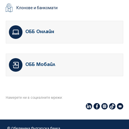
Клонове и банкомати
ОББ Онлайн
ОББ Мобайл
Намерете ни в социалните мрежи:
© Oбединена българска банка