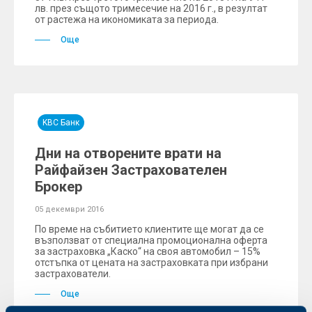
лв. през същото тримесечие на 2016 г., в резултат
от растежа на икономиката за периода.
Още
KBC Банк
Дни на отворените врати на
Райфайзен Застрахователен
Брокер
05 декември 2016
По време на събитието клиентите ще могат да се
възползват от специална промоционална оферта
за застраховка „Каско“ на своя автомобил – 15%
отстъпка от цената на застраховката при избрани
застрахователи.
Още