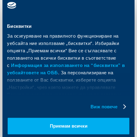
Бисквитки
KBC Груп
За осигуряване на правилното функциониране на
Обединена българска банка
уебсайта ние използваме „бисквитки“. Избирайки
раздава значителен дивидент на
опцията „Приемам всички“ Вие се съгласявате с
своите акционери
ползването на всички бисквитки в съответствие
с
Информация за използването на “бисквитки” в
05 декември 2016
уебсайтовете на ОББ
. За персонализиране на
5.12.2016 г.
ползваните от Вас бисквитки, изберете опцията
Още
„Настройки“, чрез която можете да управлявате
Вашите индивидуални предпочитания за ползвани
бисквитки.
Виж повече
Съобщения за клиенти
Приемам всички
Клиентите на електронно