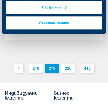
банкиране вече могат да използват
Настройки
договорен от тях валутен курс
01 декември 2016
Отказвам всички
1.12.2016 г.
Още
1
218
219
220
413
...
...
Индивидуални
Бизнес
клиенти
клиенти