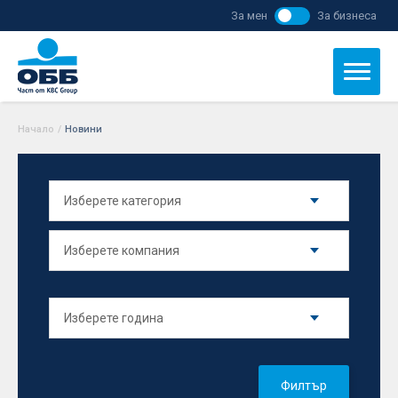
За мен
За бизнеса
Начало
/
Новини
Филтър