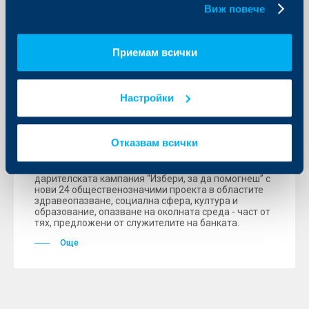
Виж повече
Приемам всички
KBC Банк
Започва осмата благотворителна
Настройки
кампания на Райфайзенбанк
„Избери, за да помогнеш”
Отказвам всички
02 ноември 2016
За осма поредна година Райфайзенбанк стартира
дарителската кампания “Избери, за да помогнеш” с
нови 24 общественозначими проектa в областите
здравеопазване, социална сфера, култура и
образование, опазване на околната среда - част от
тях, предложени от служителите на банката.
Още