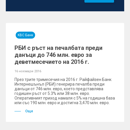
KBC Банк
РБИ с ръст на печалбата преди
данъци до 746 млн. евро за
деветмесечието на 2016 г.
16 ноември 2016
През трите тримесечия на 2016 г. Райфайзен Банк
Интернешънъл (РБИ) генерира печалба преди
данъци от 746 млн. евро, което представлява
годишен ръст от 5.3% или 38 млн. евро.
Оперативният приход намаля с 5% на годишна база
или със 190 млн. евро и достигна 3,470 млн. евро.
Още