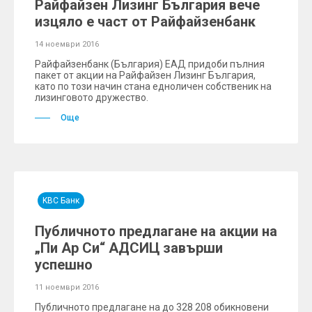
Райфайзен Лизинг България вече
изцяло e част от Райфайзенбанк
14 ноември 2016
Райфайзенбанк (България) ЕАД придоби пълния
пакет от акции на Райфайзен Лизинг България,
като по този начин стана едноличен собственик на
лизинговото дружество.
Още
KBC Банк
Публичното предлагане на акции на
„Пи Ар Си“ АДСИЦ завърши
успешно
11 ноември 2016
Публичното предлагане на до 328 208 обикновени