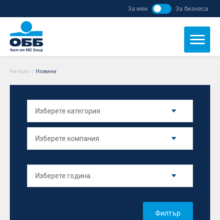
За мен
За бизнеса
Начало
/
Новини
Филтър