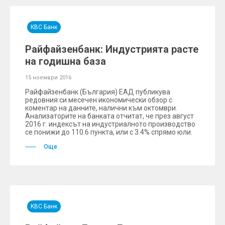
KBC Банк
Райфайзенбанк: Индустрията расте
на годишна база
15 ноември 2016
Райфайзенбанк (България) ЕАД публикува
редовния си месечен икономически обзор с
коментар на данните, налични към октомври.
Анализаторите на банката отчитат, че през август
2016 г. индексът на индустриалното производство
се понижи до 110.6 пункта, или с 3.4% спрямо юли.
Още
KBC Банк