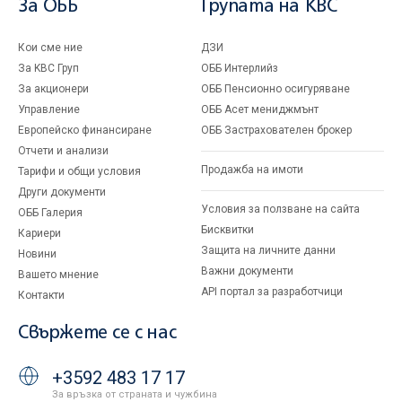
За ОББ
Групата на KBC
Кои сме ние
ДЗИ
За KBC Груп
ОББ Интерлийз
За акционери
ОББ Пенсионно осигуряване
Управление
ОББ Асет мениджмънт
Европейско финансиране
ОББ Застрахователен брокер
Отчети и анализи
Продажба на имоти
Тарифи и общи условия
Други документи
Условия за ползване на сайта
ОББ Галерия
Бисквитки
Кариери
Защита на личните данни
Новини
Важни документи
Вашето мнение
API портал за разработчици
Контакти
Свържете се с нас
+3592 483 17 17
За връзка от страната и чужбина