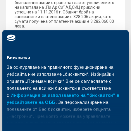
безналични акции с право на глас от увеличението
на капитала на „Пи Ар Си“ АДСИЦ приключи
успешно на 11.11.2016 г. Общият брой на
записаните и платени акции е 328 206 акции, като
сумата получена от платените акции е 3 282 060.00
лева.
Още
Бисквитки
За осигуряване на правилното функциониране на
Бизнес
уебсайта ние използваме „бисквитки“. Избирайки
опцията „Приемам всички“ Вие се съгласявате с
Бизнес клиентите ни с нова
ползването на всички бисквитки в съответствие
възможност за заявки през
с
Информация за използването на “бисквитки” в
Електронно банкиране
уебсайтовете на ОББ
. За персонализиране на
07 ноември 2016
ползваните от Вас бисквитки, изберете опцията
07.11.2016
„Настройки“, чрез която можете да управлявате
Още
Вашите индивидуални предпочитания за ползвани
бисквитки.