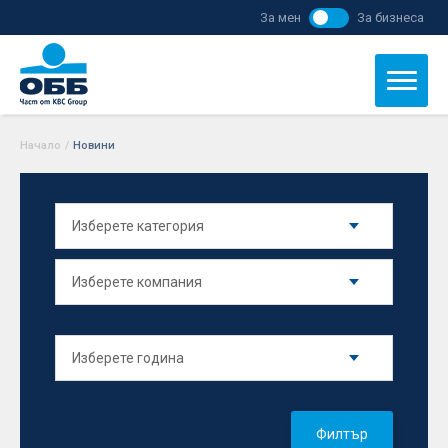
За мен
За бизнеса
Начало
/
Новини
Филтър