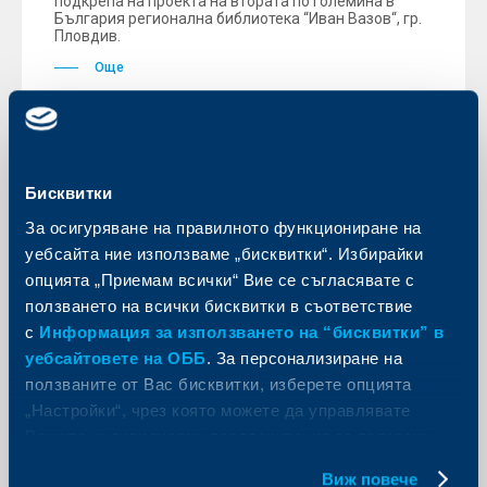
подкрепа на проекта на втората по големина в
България регионална библиотека “Иван Вазов“, гр.
Пловдив.
Още
Бисквитки
KBC Банк
За осигуряване на правилното функциониране на
Райфайзенбанк: Индустрията
уебсайта ние използваме „бисквитки“. Избирайки
расте, строителството се
опцията „Приемам всички“ Вие се съгласявате с
стабилизира
ползването на всички бисквитки в съответствие
с
Информация за използването на “бисквитки” в
17 май 2016
уебсайтовете на ОББ
. За персонализиране на
Райфайзенбанк (България) ЕАД публикува
редовния си месечен икономически обзор с
ползваните от Вас бисквитки, изберете опцията
коментар на данните, налични към април.
„Настройки“, чрез която можете да управлявате
Анализаторите на банката отчитат, че според
експресните оценки на Националния статистически
Вашите индивидуални предпочитания за ползвани
институт (НСИ), БВП на страната нараства с 2.9% на
бисквитки.
годишна база.
Виж повече