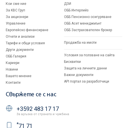
Кои сме ние
ДЗИ
За KBC Груп
ОББ Интерлийз
За акционери
ОББ Пенсионно осигуряване
Управление
ОББ Асет мениджмънт
Европейско финансиране
ОББ Застрахователен брокер
Отчети и анализи
Продажба на имоти
Тарифи и общи условия
Други документи
Условия за ползване на сайта
ОББ Галерия
Бисквитки
Кариери
Защита на личните данни
Новини
Важни документи
Вашето мнение
API портал за разработчици
Контакти
Свържете се с нас
+3592 483 17 17
За връзка от страната и чужбина
*
71 71