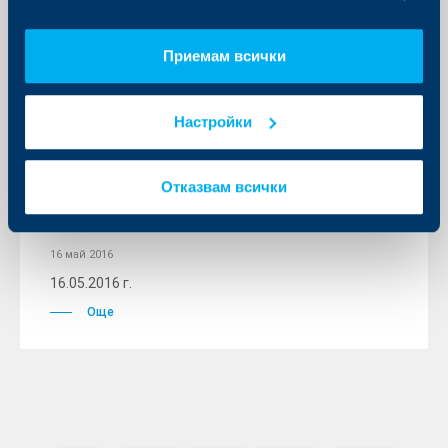
Още
Приемам всички
Настройки
Съобщения за клиенти
Притежателите на карта Visa – с
Отказвам всички
шанс да усетят ритъма на
Олимпиадата в Рио
16 май 2016
16.05.2016 г.
Още