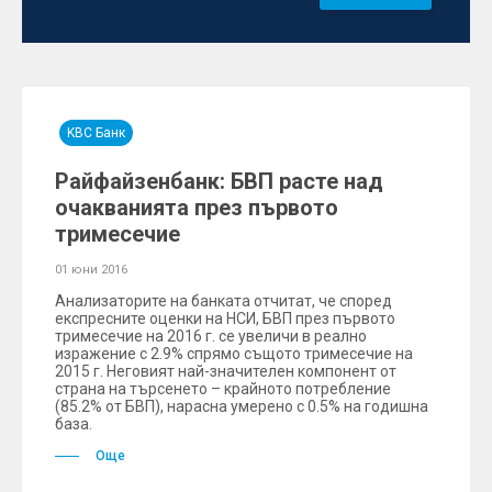
KBC Банк
Райфайзенбанк: БВП расте над
очакванията през първото
тримесечие
01 юни 2016
Анализаторите на банката отчитат, че според
експресните оценки на НСИ, БВП през първото
тримесечие на 2016 г. се увеличи в реално
изражение с 2.9% спрямо същото тримесечие на
2015 г. Неговият най-значителен компонент от
страна на търсенето – крайното потребление
(85.2% от БВП), нарасна умерено с 0.5% на годишна
база.
Още