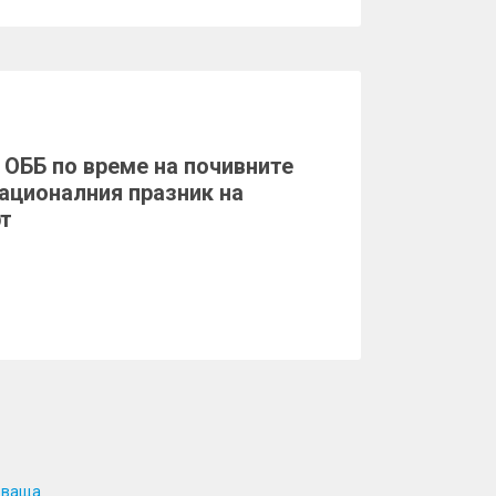
 ОББ по време на почивните
Националния празник на
рт
дваща