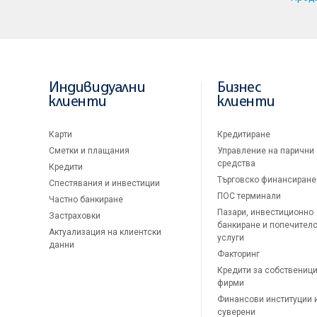
Индивидуални
Бизнес
клиенти
клиенти
Карти
Кредитиране
Сметки и плащания
Управление на парични
средства
Кредити
Търговско финансиране
Спестявания и инвестиции
ПОС терминали
Частно банкиране
Пазари, инвестиционно
Застраховки
банкиране и попечител
Актуализация на клиентски
услуги
данни
Факторинг
Кредити за собственици
фирми
Финансови институции 
суверени