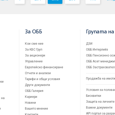
За ОББ
Групата на
Кои сме ние
ДЗИ
За KBC Груп
ОББ Интерлийз
За акционери
ОББ Пенсионно оси
Управление
ОББ Асет мениджм
Европейско финансиране
ОББ Застраховател
Отчети и анализи
Продажба на имот
Тарифи и общи условия
ски
Други документи
Условия за ползва
ОББ Галерия
Бисквитки
Кариери
 на
Защита на личните
Новини
Важни документи
и
Вашето мнение
API портал за разр
Контакти