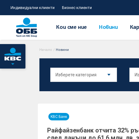
Индивидуални клиенти
Бизнес клиенти
Кои сме ние
Новини
Кар
Начало
/
Новини
KBC Банк
Райфайзенбанк отчита 32% ръ
след данъци до 61.6 млн. лв. з