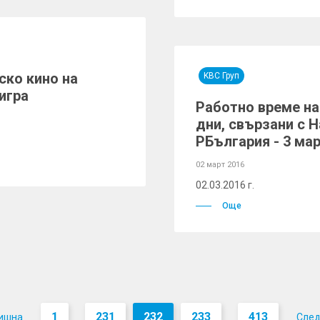
ско кино на
KBC Груп
игра
Работно време на
дни, свързани с 
РБългария - 3 ма
02 март 2016
02.03.2016 г.
Още
1
231
232
233
413
ишна
Сле
...
...