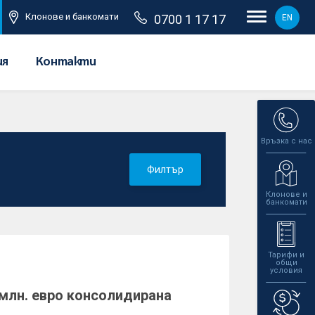
Клонове и банкомати
0700 1 17 17
EN
ия
Контакти
Връзка с нас
Филтър
Клонове и
банкомати
Тарифи и
общи
условия
9 млн. евро консолидирана