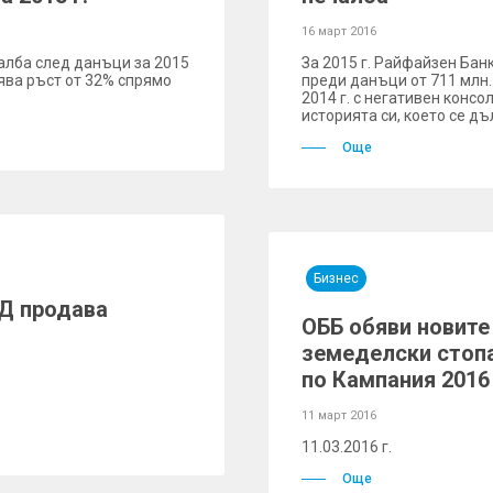
16 март 2016
алба след данъци за 2015
За 2015 г. Райфайзен Бан
влява ръст от 32% спрямо
преди данъци от 711 млн.
2014 г. с негативен консо
историята си, което се д
Още
Бизнес
Д продава
ОББ обяви новите
земеделски стопа
по Кампания 2016
11 март 2016
11.03.2016 г.
Още