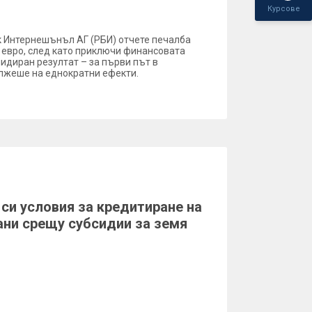
Курсове
к Интернешънъл АГ (РБИ) отчете печалба
 евро, след като приключи финансовата
лидиран резултат – за първи път в
ължеше на еднократни ефекти.
 си условия за кредитиране на
ни срещу субсидии за земя