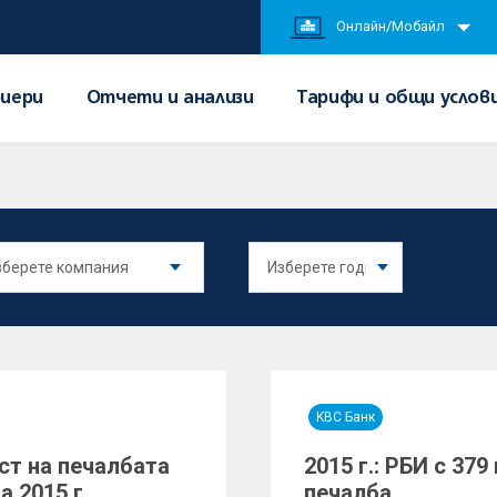
Онлайн/Мобайл
иери
Отчети и анализи
Тарифи и общи услов
KBC Банк
ст на печалбата
2015 г.: РБИ с 37
а 2015 г.
печалба