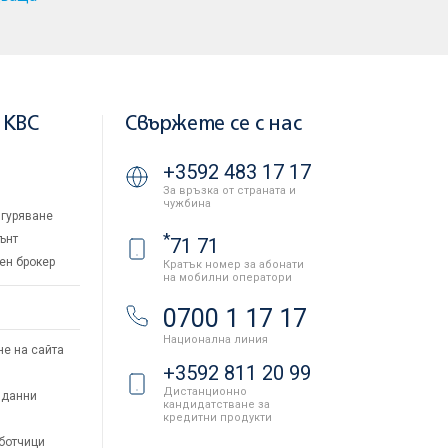
 KBC
Свържете се с нас
+3592 483 17 17
За връзка от страната и
чужбина
гуряване
*
ънт
71 71
ен брокер
Кратък номер за абонати
на мобилни оператори
и
0700 1 17 17
Национална линия
не на сайта
+3592 811 20 99
Дистанционно
 данни
кандидатстване за
кредитни продукти
аботчици