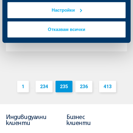
бизнес чрез партньорство с
Настройки
Булстрад Виена Иншурънс Груп
06 януари 2016
Отказвам всички
06.01.2016 г.
Още
1
234
235
236
413
...
...
Индивидуални
Бизнес
клиенти
клиенти