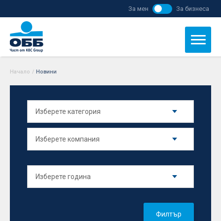
За мен
За бизнеса
Начало
/
Новини
Филтър