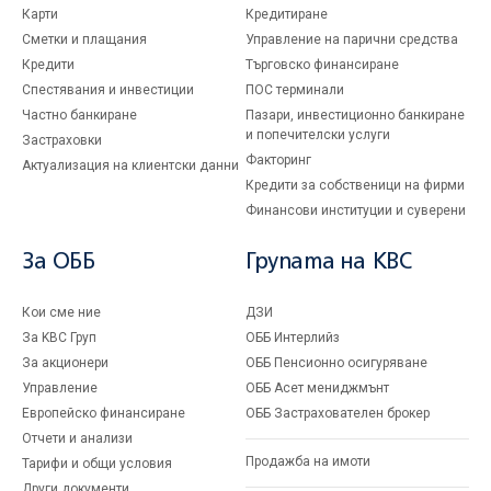
Карти
Кредитиране
Сметки и плащания
Управление на парични средства
Кредити
Търговско финансиране
Спестявания и инвестиции
ПОС терминали
Частно банкиране
Пазари, инвестиционно банкиране
и попечителски услуги
Застраховки
Факторинг
Актуализация на клиентски данни
Кредити за собственици на фирми
Финансови институции и суверени
За ОББ
Групата на KBC
Кои сме ние
ДЗИ
За KBC Груп
ОББ Интерлийз
За акционери
ОББ Пенсионно осигуряване
Управление
ОББ Асет мениджмънт
Европейско финансиране
ОББ Застрахователен брокер
Отчети и анализи
Продажба на имоти
Тарифи и общи условия
Други документи