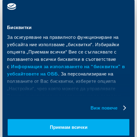
KBC Банк
Райфайзенбанк: Експортът и
Бисквитки
потреблението задвижиха ръста
За осигуряване на правилното функциониране на
на БВП
уебсайта ние използваме „бисквитки“. Избирайки
опцията „Приемам всички“ Вие се съгласявате с
07 януари 2016
ползването на всички бисквитки в съответствие
Райфайзенбанк (България) ЕАД публикува
редовния си месечен икономически обзор с
с
Информация за използването на “бисквитки” в
коментар на данните, налични към декември.
уебсайтовете на ОББ
. За персонализиране на
Още
ползваните от Вас бисквитки, изберете опцията
„Настройки“, чрез която можете да управлявате
Вашите индивидуални предпочитания за ползвани
бисквитки.
Виж повече
KBC Груп
Приемам всички
ОББ влезе в нов етап на развитието
на своя общозастрахователен