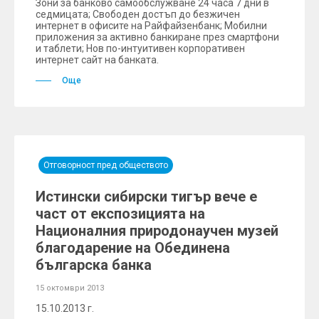
Зони за банково самообслужване 24 часа 7 дни в
седмицата; Свободен достъп до безжичен
интернет в офисите на Райфайзенбанк; Мобилни
приложения за активно банкиране през смартфони
и таблети; Нов по-интуитивен корпоративен
интернет сайт на банката.
Още
Отговорност пред обществото
Истински сибирски тигър вече е
част от експозицията на
Националния природонаучен музей
благодарение на Обединена
българска банка
15 октомври 2013
15.10.2013 г.