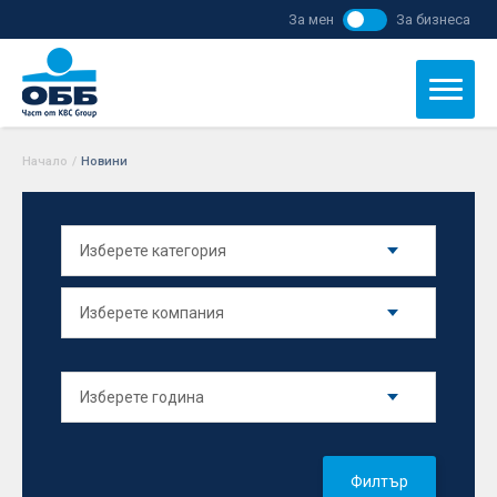
За мен
За бизнеса
Начало
/
Новини
Филтър