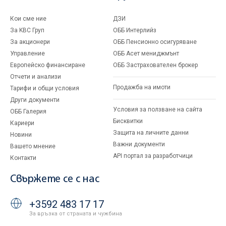
Кои сме ние
ДЗИ
За KBC Груп
ОББ Интерлийз
За акционери
ОББ Пенсионно осигуряване
Управление
ОББ Асет мениджмънт
Европейско финансиране
ОББ Застрахователен брокер
Отчети и анализи
Продажба на имоти
Тарифи и общи условия
Други документи
Условия за ползване на сайта
ОББ Галерия
Бисквитки
Кариери
Защита на личните данни
Новини
Важни документи
Вашето мнение
API портал за разработчици
Контакти
Свържете се с нас
+3592 483 17 17
За връзка от страната и чужбина