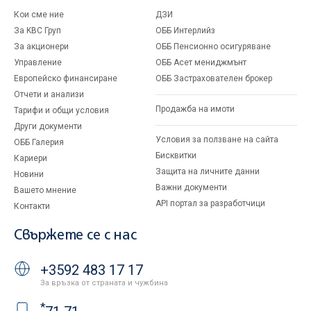
Кои сме ние
ДЗИ
За KBC Груп
ОББ Интерлийз
За акционери
ОББ Пенсионно осигуряване
Управление
ОББ Асет мениджмънт
Европейско финансиране
ОББ Застрахователен брокер
Отчети и анализи
Продажба на имоти
Тарифи и общи условия
Други документи
Условия за ползване на сайта
ОББ Галерия
Бисквитки
Кариери
Защита на личните данни
Новини
Важни документи
Вашето мнение
API портал за разработчици
Контакти
Свържете се с нас
+3592 483 17 17
За връзка от страната и чужбина
*