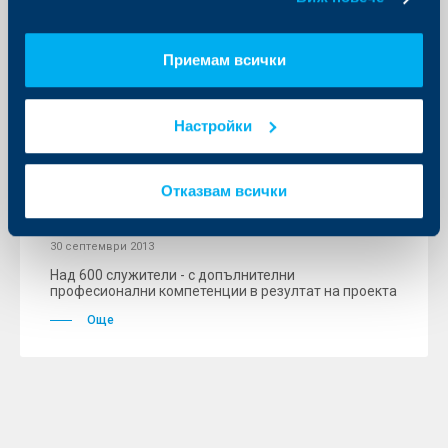
Още
Приемам всички
KBC Банк
Настройки
Райфайзенбанк приключи успешно
европроект на стойност над 197
Отказвам всички
хиляди лева
30 септември 2013
Над 600 служители - с допълнителни
професионални компетенции в резултат на проекта
Още