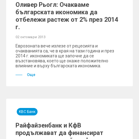
Оливер Рьогл: Очакваме
българската икономика да
отбележи растеж от 2% през 2014
г.
02 октомври 2013
Еврозоната вече излезе от рецесията и
очакванията са, че в края на тази година и през
2014 г. икономиката ще започне да се
възстановява, което ще окаже положително
влияние и върху българската икономика.
Още
KBC Банк
Райфайзенбанк и КфВ
продължават да финансират