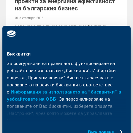
проекти за енергийна ефективност
на българския бизнес
01 октомври 2013
Нова Кредитна линия за енергийноефективни
проекти за МСП в размер на 30 млн. eвро получи
Райфайзенбанк.
Още
Бисквитки
За осигуряване на правилното функциониране на
уебсайта ние използваме „бисквитки“. Избирайки
опцията „Приемам всички“ Вие се съгласявате с
Съобщения за клиенти
ползването на всички бисквитки в съответствие
с
Информация за използването на “бисквитки” в
Промени в лихвените условия по
уебсайтовете на ОББ
. За персонализиране на
сметки на физически лица от 30
ползваните от Вас бисквитки, изберете опцията
ноември 2013 г.
„Настройки“, чрез която можете да управлявате
30 септември 2013
Вашите индивидуални предпочитания за ползвани
30.09.2013 г.
бисквитки.
Виж повече