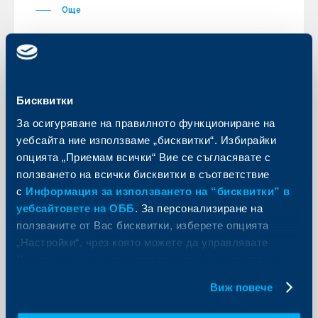
Още
KBC Банк
Бисквитки
За осигуряване на правилното функциониране на
РБИ с консолидирана печалба от
уебсайта ние използваме „бисквитки“. Избирайки
725 млн. евро – отново най-
опцията „Приемам всички“ Вие се съгласявате с
печелившата австрийска банка
ползването на всички бисквитки в съответствие
10 април 2013
с
Информация за използването на “бисквитки” в
"Макар този резултат да е с една четвърт по-нисък
уебсайтовете на ОББ
. За персонализиране на
от постигнатото през 2011 г., все пак това ни
ползваните от Вас бисквитки, изберете опцията
нарежда доста пред всички останали банки в
Австрия."
„Настройки“, чрез която можете да управлявате
Още
Вашите индивидуални предпочитания за ползвани
бисквитки.
Виж повече