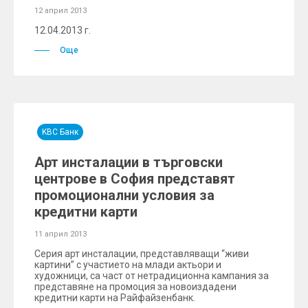
12 април 2013
12.04.2013 г.
Още
KBC Банк
Арт инсталации в търговски
центрове в София представят
промоционални условия за
кредитни карти
11 април 2013
Серия арт инсталации, представляващи “живи
картини” с участието на млади актьори и
художници, са част от нетрадиционна кампания за
представяне на промоция за новоиздадени
кредитни карти на Райфайзенбанк.