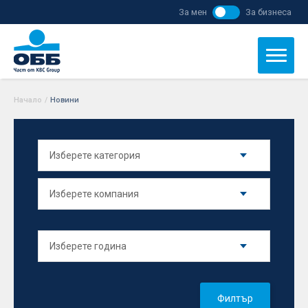
За мен
За бизнеса
Начало
/
Новини
Филтър