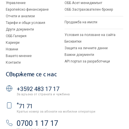
Управление
ОББ Асет мениджмънт
Европейско финансиране
ОББ Застрахователен брокер
Отчети и анализи
Продажба на имоти
Тарифи и общи условия
Други документи
Условия за ползване на сайта
ОББ Галерия
Бисквитки
Кариери
Защита на личните данни
Новини
Важни документи
Вашето мнение
API портал за разработчици
Контакти
Свържете се с нас
+3592 483 17 17
За връзка от страната и чужбина
*
71 71
Кратък номер за абонати на мобилни оператори
0700 1 17 17