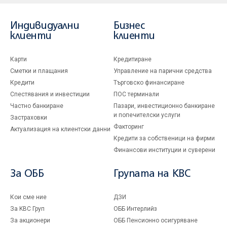
Индивидуални
Бизнес
клиенти
клиенти
Карти
Кредитиране
Сметки и плащания
Управление на парични средства
Кредити
Търговско финансиране
Спестявания и инвестиции
ПОС терминали
Частно банкиране
Пазари, инвестиционно банкиране
и попечителски услуги
Застраховки
Факторинг
Актуализация на клиентски данни
Кредити за собственици на фирми
Финансови институции и суверени
За ОББ
Групата на KBC
Кои сме ние
ДЗИ
За KBC Груп
ОББ Интерлийз
За акционери
ОББ Пенсионно осигуряване