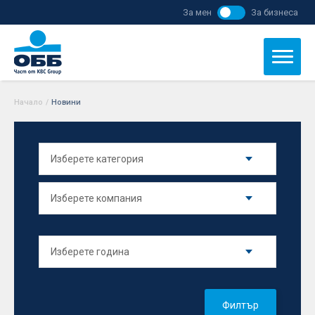
За мен
За бизнеса
Начало
/
Новини
Филтър