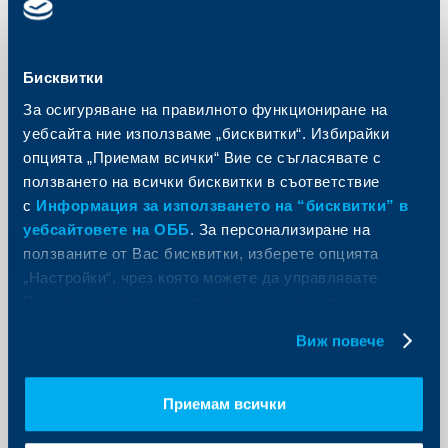
KBC Банк
Райфайзенбанк повишава
прогнозата си за ръст на
Бисквитки
икономиката през 2012 г. до 1.5%
За осигуряване на правилното функциониране на
09 октомври 2012
уебсайта ние използваме „бисквитки“. Избирайки
опцията „Приемам всички“ Вие се съгласявате с
Райфайзенбанк (България) ЕАД публикува
месечния си икономически анализ с коментар на
ползването на всички бисквитки в съответствие
наличните към края на септември статистически
с
Информация за използването на “бисквитки” в
данни.
уебсайтовете на ОББ
. За персонализиране на
Още
ползваните от Вас бисквитки, изберете опцията
„Настройки“, чрез която можете да управлявате
Вашите индивидуални предпочитания за ползвани
бисквитки.
Виж повече
Съобщения за клиенти
Обединена българска банка Metlife
Приемам всички
връчи първата си награда по
застрахователна програма