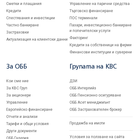
Сметки и плащания
Управление на парични средства
Кредити
Търговско финансиране
Спестявания и инвестиции
ПОС терминали
Частно банкиране
Пазари, инвестиционно банкиране
и попечителски услуги
Застраховки
Факторинг
Актуализация на клиентски данни
Кредити за собственици на фирми
Финансови институции и суверени
За ОББ
Групата на KBC
Кои сме ние
ДЗИ
За KBC Груп
ОББ Интерлийз
За акционери
ОББ Пенсионно осигуряване
Управление
ОББ Асет мениджмънт
Европейско финансиране
ОББ Застрахователен брокер
Отчети и анализи
Продажба на имоти
Тарифи и общи условия
Други документи
Условия за ползване на сайта
ОББ Галерия