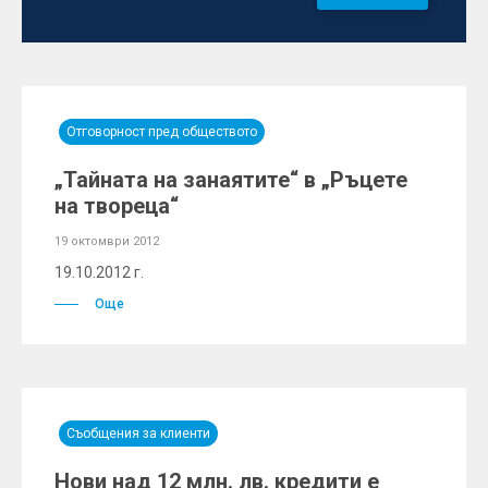
Отговорност пред обществото
„Тайната на занаятите“ в „Ръцете
на твореца“
19 октомври 2012
19.10.2012 г.
Още
Съобщения за клиенти
Нови над 12 млн. лв. кредити е