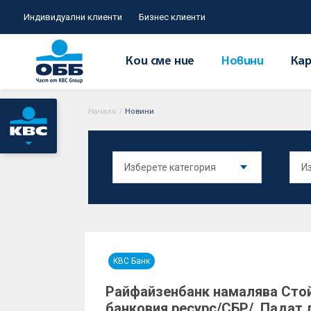
Индивидуални клиенти
Бизнес клиенти
Кои сме ние
Новини
Кар
Начало
/
Новини
KBC Банк
Райфайзенбанк намалява Сто
банковия ресурс/СБР/. Падат 