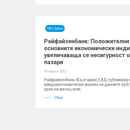
KBC Банк
Райфайзенбанк: Положителни 
основните икономически индик
увеличаваща се несигурност 
пазари
07 август 2012
Райфайзенбанк (България) ЕАД публикува 
макроикономически анализ на данните за Б
края на месец юли.
Още