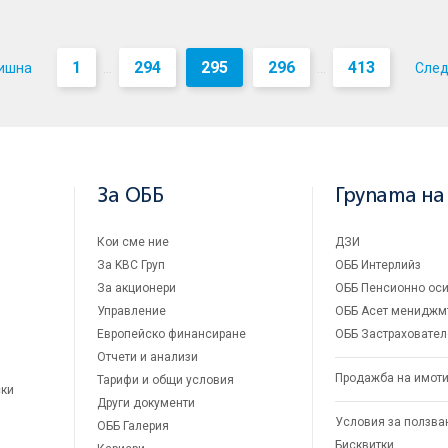
1
294
295
296
413
ишна
Сле
...
...
За ОББ
Групата на
Кои сме ние
ДЗИ
За KBC Груп
ОББ Интерлийз
За акционери
ОББ Пенсионно оси
Управление
ОББ Асет мениджм
Европейско финансиране
ОББ Застраховател
Отчети и анализи
Продажба на имот
Тарифи и общи условия
ски
Други документи
Условия за ползва
ОББ Галерия
Бисквитки