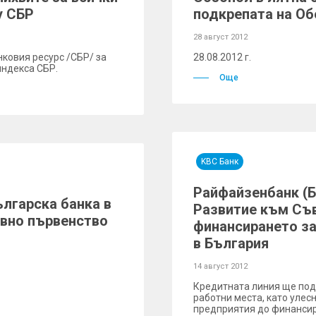
у СБР
подкрепата на Об
28 август 2012
ковия ресурс /СБР/ за
28.08.2012 г.
индекса СБР.
Още
KBC Банк
Райфайзенбанк (Б
лгарска банка в
Развитие към Съв
вно първенство
финансирането за
в България
14 август 2012
Кредитната линия ще под
работни места, като улес
предприятия до финанси