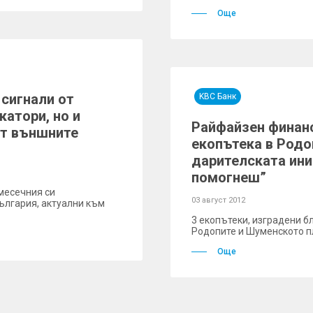
Още
сигнали от
KBC Банк
атори, но и
Райфайзен финан
от външните
екопътека в Родо
дарителската ини
помогнеш”
месечния си
03 август 2012
ългария, актуални към
3 екопътеки, изградени б
Родопите и Шуменското п
Още