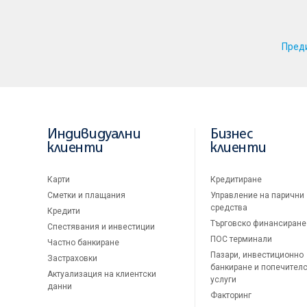
Пред
Индивидуални
Бизнес
клиенти
клиенти
Карти
Кредитиране
Сметки и плащания
Управление на парични
средства
Кредити
Търговско финансиране
Спестявания и инвестиции
ПОС терминали
Частно банкиране
Пазари, инвестиционно
Застраховки
банкиране и попечител
Актуализация на клиентски
услуги
данни
Факторинг