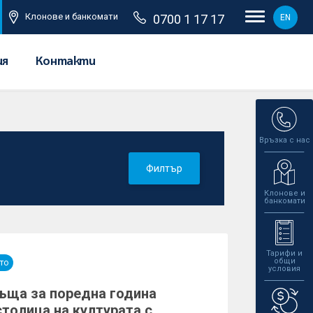
Клонове и банкомати
0700 1 17 17
EN
ия
Контакти
Връзка с нас
Филтър
Клонове и
банкомати
Тарифи и
общи
то
условия
ъща за поредна година
столица на културата с