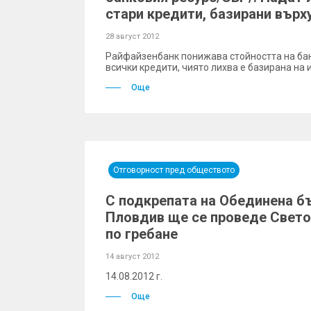
стари кредити, базирани върх
28 август 2012
Райфайзенбанк понижава стойността на бан
всички кредити, чиято лихва е базирана на 
Още
Отговорност пред обществото
С подкрепата на Обединена бъ
Пловдив ще се проведе Свето
по гребане
14 август 2012
14.08.2012 г.
Още