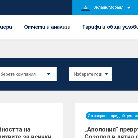
Онлайн/Мобайл
иери
Отчети и анализи
Тарифи и общи услов
Отговорност пред общество
йността на
„Аполония“ превр
лихвите за всички
Созопол в лятна 