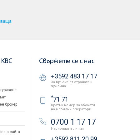
дваща
 KBC
Свържете се с нас
+3592 483 17 17
За връзка от страната и
чужбина
гуряване
*
ънт
71 71
ен брокер
Кратък номер за абонати
на мобилни оператори
и
0700 1 17 17
Национална линия
не на сайта
+3592 811 20 99