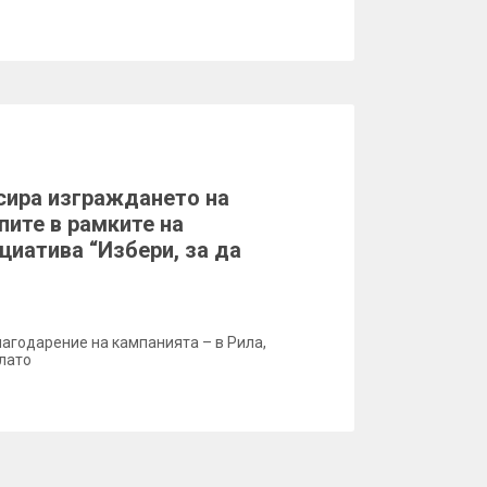
сира изграждането на
пите в рамките на
циатива “Избери, за да
лагодарение на кампанията – в Рила,
лато