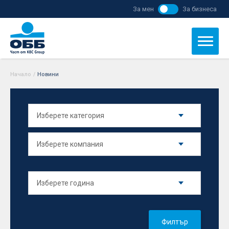
За мен
За бизнеса
Начало
/
Новини
Филтър