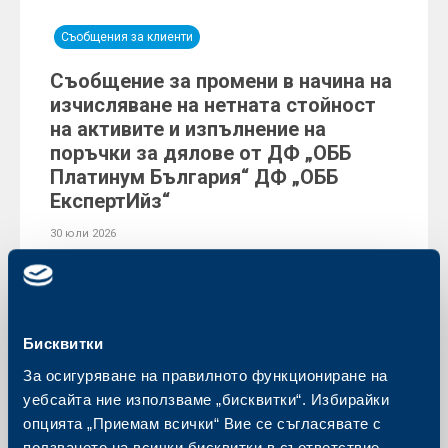
Съобщения за клиенти
Съобщение за промени в начина на
изчисляване на нетната стойност
на активите и изпълнение на
поръчки за дялове от ДФ „ОББ
Платинум България“ ДФ „ОББ
ЕкспертИйз“
30 юли 2026
Още
Бисквитки
За осигуряване на правилното функциониране на
уебсайта ние използваме „бисквитки“. Избирайки
опцията „Приемам всички“ Вие се съгласявате с
ползването на всички бисквитки в съответствие