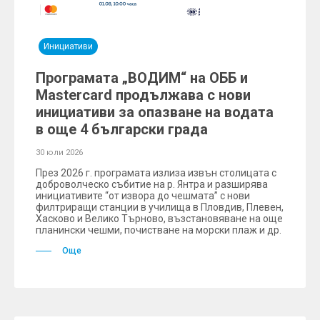
Инициативи
Програмата „ВОДИМ“ на ОББ и
Mastercard продължава с нови
инициативи за опазване на водата
в още 4 български града
30 юли 2026
През 2026 г. програмата излиза извън столицата с
доброволческо събитие на р. Янтра и разширява
инициативите “от извора до чешмата” с нови
филтриращи станции в училища в Пловдив, Плевен,
Хасково и Велико Търново, възстановяване на още
планински чешми, почистване на морски плаж и др.
Още