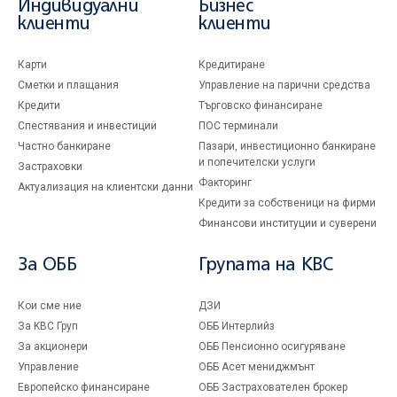
Индивидуални
Бизнес
клиенти
клиенти
Карти
Кредитиране
Сметки и плащания
Управление на парични средства
Кредити
Търговско финансиране
Спестявания и инвестиции
ПОС терминали
Частно банкиране
Пазари, инвестиционно банкиране
и попечителски услуги
Застраховки
Факторинг
Актуализация на клиентски данни
Кредити за собственици на фирми
Финансови институции и суверени
За ОББ
Групата на KBC
Кои сме ние
ДЗИ
За KBC Груп
ОББ Интерлийз
За акционери
ОББ Пенсионно осигуряване
Управление
ОББ Асет мениджмънт
Европейско финансиране
ОББ Застрахователен брокер