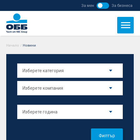
За мен
За бизнеса
Начало
/
Новини
Филтър