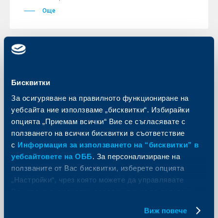
Още
KBC Банк
Бисквитки
ЕИБ отпуска 50 млн. евро на
За осигуряване на правилното функциониране на
Райфайзенбанк (България) за
уебсайта ние използваме „бисквитки“. Избирайки
финансиране на проекти на
опцията „Приемам всички“ Вие се съгласявате с
българските фирми
ползването на всички бисквитки в съответствие
12 януари 2012
с
Информация за използването на “бисквитки” в
Европейската Инвестиционна Банка (ЕИБ)
уебсайтовете на ОББ
. За персонализиране на
предоставя на Райфайзенбанк (България) ЕАД 50
ползваните от Вас бисквитки, изберете опцията
млн. евро за финансиране на инвестиционни
проекти на дружества, осъществяващи дейност на
„Настройки“, чрез която можете да управлявате
територията на България.
Вашите индивидуални предпочитания за ползвани
Още
бисквитки.
Виж повече