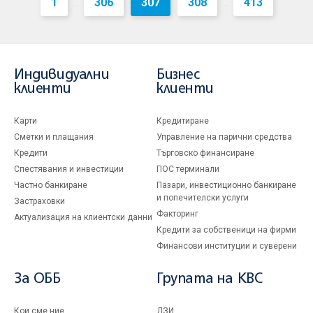
1
306
307
308
413
...
...
Индивидуални
Бизнес
клиенти
клиенти
Карти
Кредитиране
Сметки и плащания
Управление на парични средства
Кредити
Търговско финансиране
Спестявания и инвестиции
ПОС терминали
Частно банкиране
Пазари, инвестиционно банкиране
и попечителски услуги
Застраховки
Факторинг
Актуализация на клиентски данни
Кредити за собственици на фирми
Финансови институции и суверени
За ОББ
Групата на KBC
Кои сме ние
ДЗИ