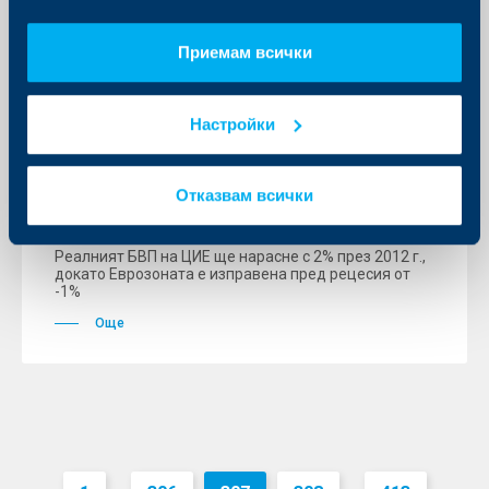
Приемам всички
KBC Банк
Настройки
Ситуацията в Централна и Източна
Европа отразява колебанията в
Еврозоната
Отказвам всички
11 януари 2012
Реалният БВП на ЦИЕ ще нарасне с 2% през 2012 г.,
докато Еврозоната е изправена пред рецесия от
-1%
Още