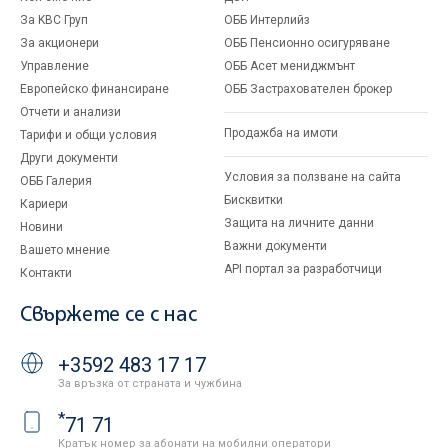
За KBC Груп
ОББ Интерлийз
За акционери
ОББ Пенсионно осигуряване
Управление
ОББ Асет мениджмънт
Европейско финансиране
ОББ Застрахователен брокер
Отчети и анализи
Продажба на имоти
Тарифи и общи условия
Други документи
Условия за ползване на сайта
ОББ Галерия
Бисквитки
Кариери
Защита на личните данни
Новини
Важни документи
Вашето мнение
API портал за разработчици
Контакти
Свържете се с нас
+3592 483 17 17
За връзка от страната и чужбина
*
71 71
Кратък номер за абонати на мобилни оператори