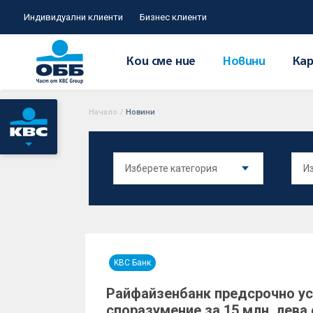
Индивидуални клиенти
Бизнес клиенти
Кои сме ние
Новини
Кар
Начало
/
Новини
KBC Банк
Райфайзенбанк предсрочно ус
споразумение за 15 млн. лева