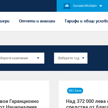
Онлайн/Мобайл
иери
Отчети и анализи
Тарифи и общи услов
KBC Банк
вои Гаранционно
Над 372 000 лева
 от Националния
средства от благ