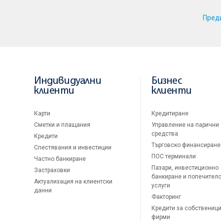
Пред
Индивидуални
Бизнес
клиенти
клиенти
Карти
Кредитиране
Сметки и плащания
Управление на парични
средства
Кредити
Търговско финансиране
Спестявания и инвестиции
ПОС терминали
Частно банкиране
Пазари, инвестиционно
Застраховки
банкиране и попечител
Актуализация на клиентски
услуги
данни
Факторинг
Кредити за собственици
фирми