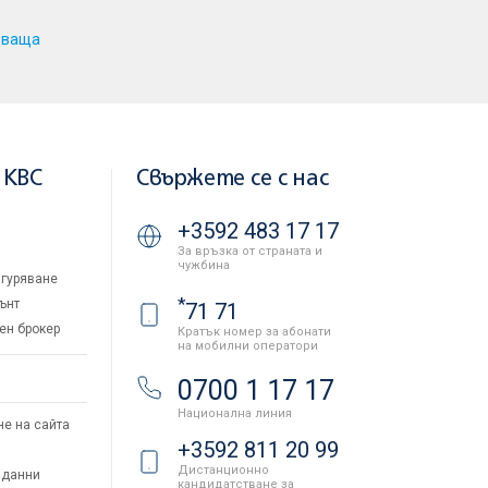
дваща
 KBC
Свържете се с нас
+3592 483 17 17
За връзка от страната и
чужбина
гуряване
*
ънт
71 71
ен брокер
Кратък номер за абонати
на мобилни оператори
и
0700 1 17 17
Национална линия
не на сайта
+3592 811 20 99
Дистанционно
 данни
кандидатстване за