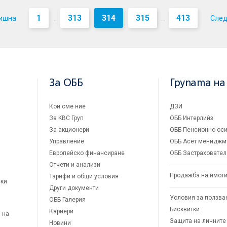
1
313
314
315
413
ишна
Сле
...
...
За ОББ
Групата на
Кои сме ние
ДЗИ
За KBC Груп
ОББ Интерлийз
За акционери
ОББ Пенсионно оси
Управление
ОББ Асет мениджм
Европейско финансиране
ОББ Застраховател
Отчети и анализи
Продажба на имот
Тарифи и общи условия
ски
Други документи
Условия за ползва
ОББ Галерия
Бисквитки
Кариери
 на
Защита на личните
Новини