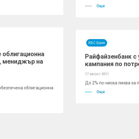
Още
KBC Банк
е облигационна
Райфайзенбанк с 
ещ мениджър на
кампания по потр
17 август 2011
До 2% по-ниска лихва за п
 обезпечена облигационна
Още