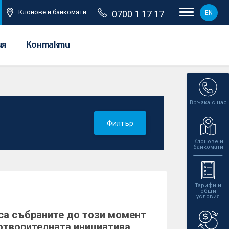
Клонове и банкомати
0700 1 17 17
EN
ия
Контакти
Връзка с нас
Филтър
Клонове и
банкомати
Тарифи и
общи
условия
 са събраните до този момент
отворителната инициатива