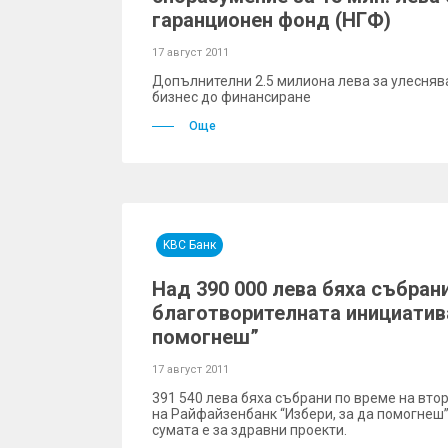
гаранционен фонд (НГФ)
17 август 2011
Допълнителни 2.5 милиона лева за улесняв
бизнес до финансиране
Още
KBC Банк
Над 390 000 лева бяха събран
благотворителната инициатива
помогнеш”
17 август 2011
391 540 лева бяха събрани по време на вто
на Райфайзенбанк “Избери, за да помогнеш” 
сумата е за здравни проекти.