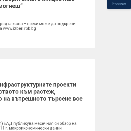
Курсове
омогнеш”
продължава – всеки може да подкрепи
 www.izberi.rbb.bg
нфраструктурните проекти
ството към растеж,
 на вътрешното търсене все
) ЕАД публикува месечния си обзор на
11 г. макроикономически данни.