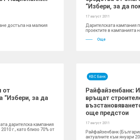
“Избери, за да п
17 август 2011
ане достъпа на малкия
Дарителската кампания 
проектите в кампанията на
Още
KBC Банк
и от
Райфайзенбанк: И
 “Избери, за да
връщат строител
възстановяването
още предстои
17 август 2011
рата дарителска кампания
2010 г., като близо 70% от
Райфайзенбанк (България
актуалните към януари 20