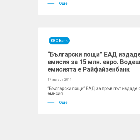
Още
KBC Банк
“Български пощи” ЕАД издад
емисия за 15 млн. евро. Вод
емисията е Райфайзенбанк
17 август 2011
”Български пощи” ЕАД за пръв път издаде
емисия.
Още