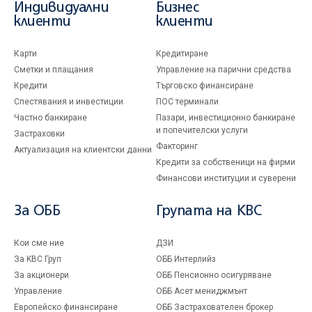
Индивидуални
Бизнес
клиенти
клиенти
Карти
Кредитиране
Сметки и плащания
Управление на парични средства
Кредити
Търговско финансиране
Спестявания и инвестиции
ПОС терминали
Частно банкиране
Пазари, инвестиционно банкиране
и попечителски услуги
Застраховки
Факторинг
Актуализация на клиентски данни
Кредити за собственици на фирми
Финансови институции и суверени
За ОББ
Групата на KBC
Кои сме ние
ДЗИ
За KBC Груп
ОББ Интерлийз
За акционери
ОББ Пенсионно осигуряване
Управление
ОББ Асет мениджмънт
Европейско финансиране
ОББ Застрахователен брокер