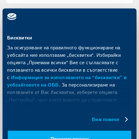
Съобщения за клиенти
Бисквитки
Клиентите на електронно
За осигуряване на правилното функциониране на
банкиране на Обединена българска
уебсайта ние използваме „бисквитки“. Избирайки
банка вече могат да заплащат
опцията „Приемам всички“ Вие се съгласявате с
електронни фактури, издадени
ползването на всички бисквитки в съответствие
през eFaktura.bg.
с
Информация за използването на “бисквитки” в
06 юли 2011
уебсайтовете на ОББ
. За персонализиране на
06.07.2011 г.
ползваните от Вас бисквитки, изберете опцията
„Настройки“, чрез която можете да управлявате
Още
Вашите индивидуални предпочитания за ползвани
бисквитки.
Виж повече
Съобщения за клиенти
Приемам всички