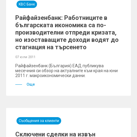
KBC Банк
Райфайзенбанк: Работниците в
българската икономика са по-
производителни отпреди кризата,
но изоставащите доходи водят до
стагнация на търсенето
07 юли 2011
Райфайзенбанк (България) ЕАД публикува
месечния си обзор на актуалните към края на юни
2011 г. макроикономически данни.
Още
Съобщения за клиенти
Сключени сделки на извън