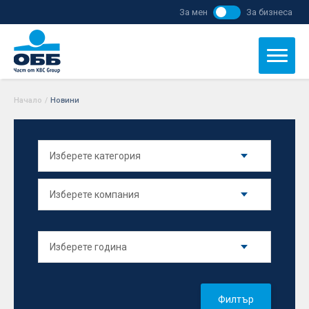
За мен
За бизнеса
Начало
/
Новини
Филтър