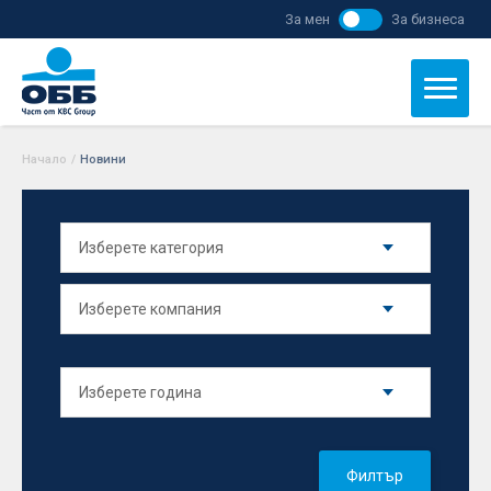
За мен
За бизнеса
Начало
/
Новини
Филтър