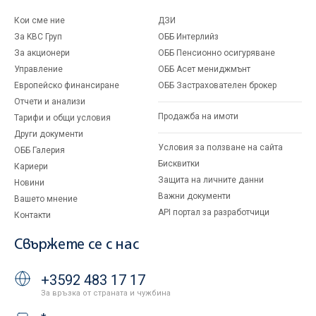
Кои сме ние
ДЗИ
За KBC Груп
ОББ Интерлийз
За акционери
ОББ Пенсионно осигуряване
Управление
ОББ Асет мениджмънт
Европейско финансиране
ОББ Застрахователен брокер
Отчети и анализи
Продажба на имоти
Тарифи и общи условия
Други документи
Условия за ползване на сайта
ОББ Галерия
Бисквитки
Кариери
Защита на личните данни
Новини
Важни документи
Вашето мнение
API портал за разработчици
Контакти
Свържете се с нас
+3592 483 17 17
За връзка от страната и чужбина