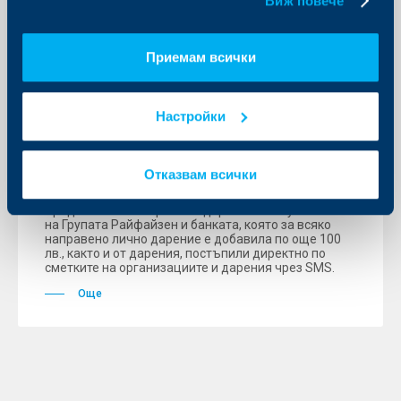
Виж повече
KBC Банк
Приемам всички
20 книги в 300 тома за деца с
нарушено зрение бяха отпечатани
благодарение на дарителската
Настройки
инициатива на Райфайзенбанк
“Избери, за да помогнеш”
Отказвам всички
01 юни 2011
Средствата са набрани от дарения на служителите
на Групата Райфайзен и банката, която за всяко
направено лично дарение е добавила по още 100
лв., както и от дарения, постъпили директно по
сметките на организациите и дарения чрез SMS.
Още