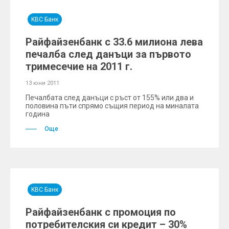
KBC Банк
Райфайзенбанк с 33.6 милиона лева
печалба след данъци за първото
тримесечие на 2011 г.
13 юни 2011
Печалбата след данъци с ръст от 155% или два и
половина пъти спрямо същия период на миналата
година
Още
KBC Банк
Райфайзенбанк с промоция по
потребителския си кредит – 30%