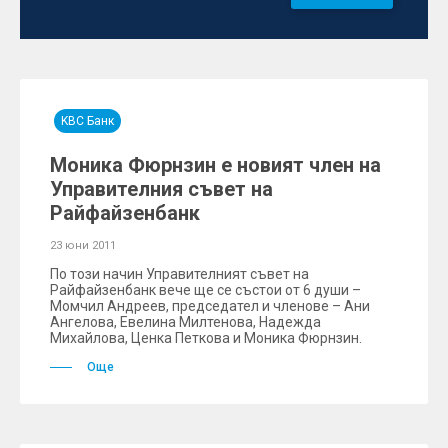
KBC Банк
Моника Фюрнзин е новият член на
Управителния съвет на
Райфайзенбанк
23 юни 2011
По този начин Управителният съвет на
Райфайзенбанк вече ще се състои от 6 души –
Момчил Андреев, председател и членове – Ани
Ангелова, Евелина Милтенова, Надежда
Михайлова, Ценка Петкова и Моника Фюрнзин.
Още