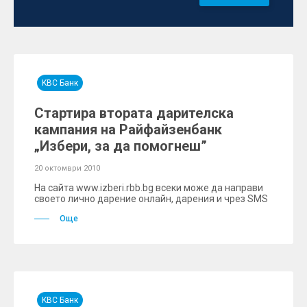
KBC Банк
Стартира втората дарителска
кампания на Райфайзенбанк
„Избери, за да помогнеш”
20 октомври 2010
На сайта www.izberi.rbb.bg всеки може да направи
своето лично дарение онлайн, дарения и чрез SMS
Още
KBC Банк