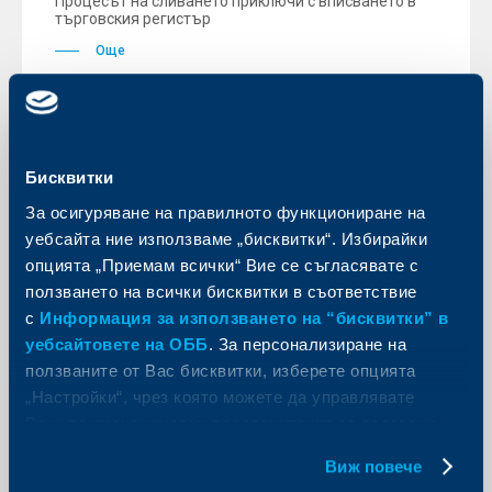
Процесът на сливането приключи с вписването в
търговския регистър
Още
Бисквитки
KBC Банк
За осигуряване на правилното функциониране на
Райфайзенбанк: Потребителите са
уебсайта ние използваме „бисквитки“. Избирайки
все още подвластни на
опцията „Приемам всички“ Вие се съгласявате с
несигурността, възстановяването
ползването на всички бисквитки в съответствие
на доверието ще отнеме още
с
Информация за използването на “бисквитки” в
време
уебсайтовете на ОББ
. За персонализиране на
ползваните от Вас бисквитки, изберете опцията
07 октомври 2010
„Настройки“, чрез която можете да управлявате
Райфайзенбанк (България) публикува месечния си
икономически обзор на актуалните към септември
Вашите индивидуални предпочитания за ползвани
2010 г. макроикономически данни.
бисквитки.
Виж повече
Още