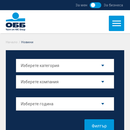
За мен
За бизнеса
Начало
/
Новини
Филтър