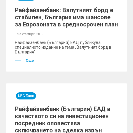
Райфайзенбанк: Валутният борд е
стабилен, България има шансове
за Еврозоната в средносрочен план
18 октомври 2010
Райфайзенбанк (България) ЕАД публикува
специалното издание на тема „Валутният борд в
България”
Още
KBC Банк
Райфайзенбанк (България) ЕАД в
качеството си на инвестиционен
посредник оповестява
сключването на сделка извън