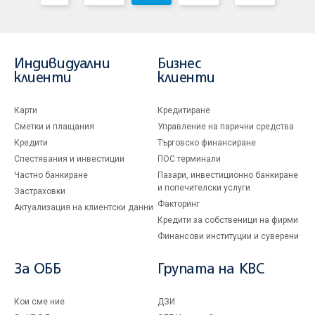
Индивидуални
Бизнес
клиенти
клиенти
Карти
Кредитиране
Сметки и плащания
Управление на парични средства
Кредити
Търговско финансиране
Спестявания и инвестиции
ПОС терминали
Частно банкиране
Пазари, инвестиционно банкиране
и попечителски услуги
Застраховки
Факторинг
Актуализация на клиентски данни
Кредити за собственици на фирми
Финансови институции и суверени
За ОББ
Групата на KBC
Кои сме ние
ДЗИ