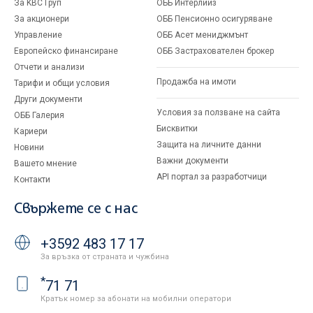
За KBC Груп
ОББ Интерлийз
За акционери
ОББ Пенсионно осигуряване
Управление
ОББ Асет мениджмънт
Европейско финансиране
ОББ Застрахователен брокер
Отчети и анализи
Продажба на имоти
Тарифи и общи условия
Други документи
Условия за ползване на сайта
ОББ Галерия
Бисквитки
Кариери
Защита на личните данни
Новини
Важни документи
Вашето мнение
API портал за разработчици
Контакти
Свържете се с нас
+3592 483 17 17
За връзка от страната и чужбина
*
71 71
Кратък номер за абонати на мобилни оператори