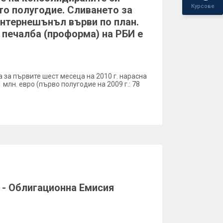
Курсове
то полугодие. Сливането за
нтернешънъл върви по план.
печалба (проформа) на РБИ е
за първите шест месеца на 2010 г. нарасна
 млн. евро (първо полугодие на 2009 г.: 78
 - Облигационна Емисия