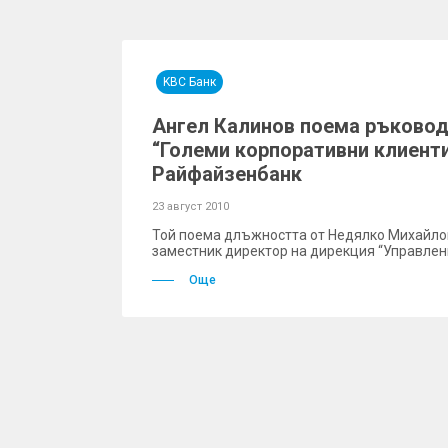
KBC Банк
Ангел Калинов поема ръковод
“Големи корпоративни клиенти
Райфайзенбанк
23 август 2010
Той поема длъжността от Недялко Михайлов
заместник директор на дирекция “Управлени
Още