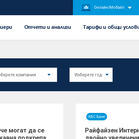
Онлайн/Мобайл
иери
Отчети и анализи
Тарифи и общи услов
KBC Банк
че могат да се
Райфайзен Интерн
жавна подкрепа
двойно увеличени