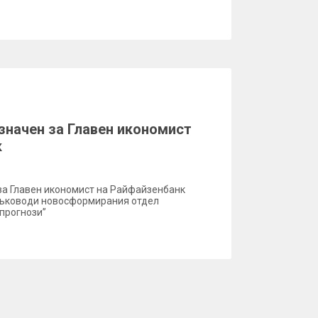
азначен за Главен икономист
к
за Главен икономист на Райфайзенбанк
 ръководи новосформирания отдел
прогнози”