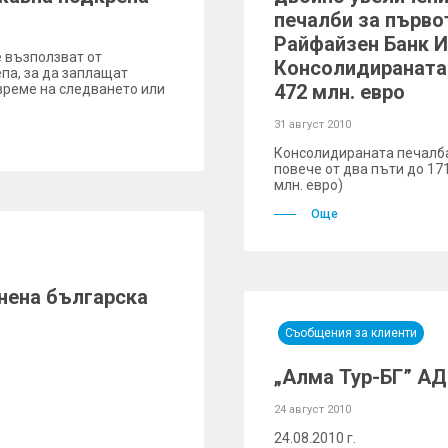
печалби за първо
Райфайзен Банк И
е възползват от
Консолидираната 
па, за да заплащат
472 млн. евро
 време на следването или
31 август 2010
Консолидираната печалба 
повече от два пъти до 171
млн. евро)
Още
нена българска
Съобщения за клиенти
„Алма Тур-БГ” АД
24 август 2010
24.08.2010 г.