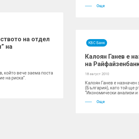
Още
ството на отдел
KBC Банк
” на
Калоян Ганев е н
на Райфайзенбан
, който вече заема поста
18 август 2010
е на риска”.
Калоян Ганев е назначен 
(България), като той ще
“Икономически анализи и 
Още