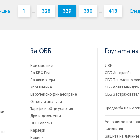
1
328
329
330
413
ишна
Сле
...
...
За ОББ
Групата на
Кои сме ние
ДЗИ
За KBC Груп
ОББ Интерлийз
За акционери
ОББ Пенсионно оси
Управление
ОББ Асет мениджм
Европейско финансиране
ОББ Застраховател
Отчети и анализи
Продажба на имот
Тарифи и общи условия
ски
Други документи
Условия за ползва
ОББ Галерия
Бисквитки
Кариери
 на
Защита на личните
Новини