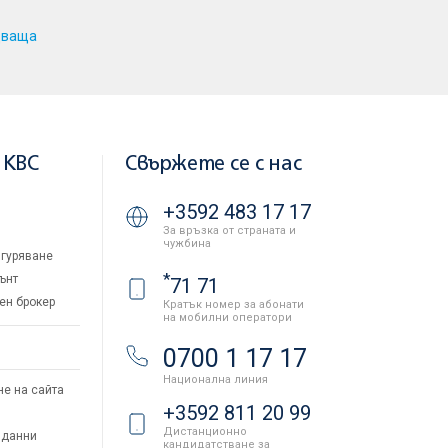
дваща
 KBC
Свържете се с нас
+3592 483 17 17
За връзка от страната и
чужбина
гуряване
*
ънт
71 71
ен брокер
Кратък номер за абонати
на мобилни оператори
и
0700 1 17 17
Национална линия
не на сайта
+3592 811 20 99
Дистанционно
 данни
кандидатстване за