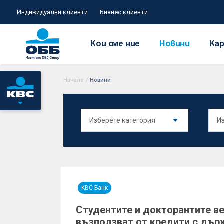
Индивидуални клиенти
Бизнес клиенти
Кои сме ние
Новини
Кар
Начало
/
Новини
KBC Банк
Студентите и докторантите ве
възползват от кредити с дър