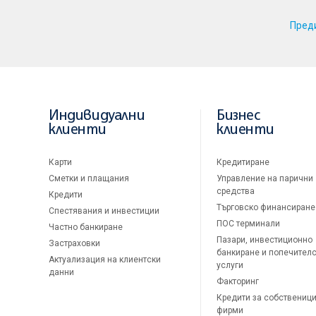
Пред
Индивидуални
Бизнес
клиенти
клиенти
Карти
Кредитиране
Сметки и плащания
Управление на парични
средства
Кредити
Търговско финансиране
Спестявания и инвестиции
ПОС терминали
Частно банкиране
Пазари, инвестиционно
Застраховки
банкиране и попечител
Актуализация на клиентски
услуги
данни
Факторинг
Кредити за собственици
фирми