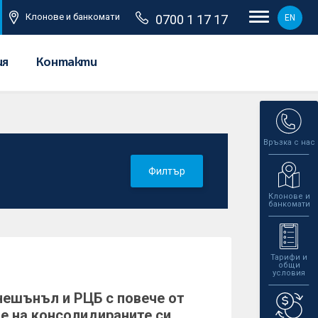
Клонове и банкомати
0700 1 17 17
EN
ия
Контакти
Връзка с нас
Филтър
Клонове и
банкомати
Тарифи и
общи
условия
ешънъл и РЦБ с повече от
е на консолидираните си