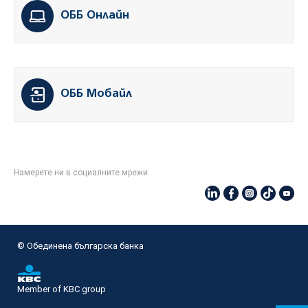
ОББ Онлайн
ОББ Мобайл
Намерете ни в социалните мрежи:
© Oбединена българска банка
Member of KBC group