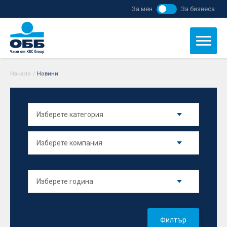
За мен
За бизнеса
Начало
/
Новини
Филтър