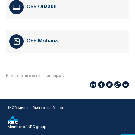
ОББ Онлайн
ОББ Мобайл
Намерете ни в социалните мрежи:
© Oбединена българска банка
Member of KBC group