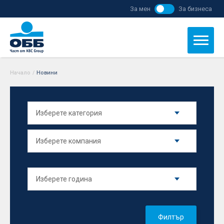
За мен
За бизнеса
Начало
/
Новини
Филтър