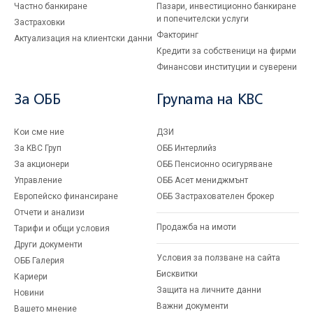
Частно банкиране
Пазари, инвестиционно банкиране
и попечителски услуги
Застраховки
Факторинг
Актуализация на клиентски данни
Кредити за собственици на фирми
Финансови институции и суверени
За ОББ
Групата на KBC
Кои сме ние
ДЗИ
За KBC Груп
ОББ Интерлийз
За акционери
ОББ Пенсионно осигуряване
Управление
ОББ Асет мениджмънт
Европейско финансиране
ОББ Застрахователен брокер
Отчети и анализи
Продажба на имоти
Тарифи и общи условия
Други документи
Условия за ползване на сайта
ОББ Галерия
Бисквитки
Кариери
Защита на личните данни
Новини
Важни документи
Вашето мнение