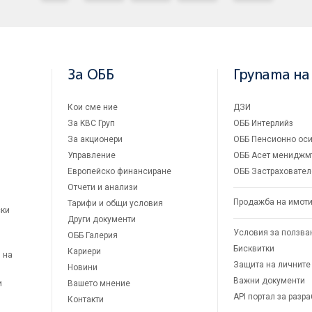
За ОББ
Групата на
Кои сме ние
ДЗИ
За KBC Груп
ОББ Интерлийз
За акционери
ОББ Пенсионно оси
Управление
ОББ Асет мениджм
Европейско финансиране
ОББ Застраховател
Отчети и анализи
Продажба на имот
Тарифи и общи условия
ски
Други документи
Условия за ползва
ОББ Галерия
Бисквитки
Кариери
 на
Защита на личните
Новини
Важни документи
и
Вашето мнение
API портал за разр
Контакти