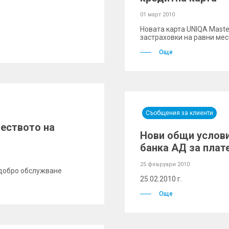
01 март 2010
Новата карта UNIQA Mast
застраховки на равни ме
Още
Съобщения за клиенти
еството на
Нови общи услови
банка АД за плате
25 февруари 2010
-добро обслужване
25.02.2010 г.
Още