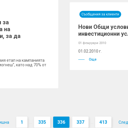
Съобщения за клиенти
и за
Нови Общи услови
а на
инвестиционни ус
и, за да
01 февруари 2010
01.02.2010 г.
Още
вия етап на кампанията
могнеш”, като над 70% от
1
335
336
337
413
ишна
Сле
...
...