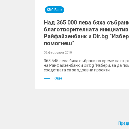
KBC Банк
Над 365 000 лева бяха събран
благотворителната инициатив
Райфайзенбанк и Dir.bg “Избер
помогнеш”
02 февруари 2010
368 545 лева бяха събрани по време на пър
на Райфайзенбанк и Dir.bg “Избери, за да по
средствата са за здравни проекти.
Още
Пред