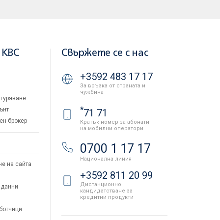
 KBC
Свържете се с нас
+3592 483 17 17
За връзка от страната и
чужбина
гуряване
*
ънт
71 71
ен брокер
Кратък номер за абонати
на мобилни оператори
и
0700 1 17 17
Национална линия
не на сайта
+3592 811 20 99
Дистанционно
 данни
кандидатстване за
кредитни продукти
аботчици