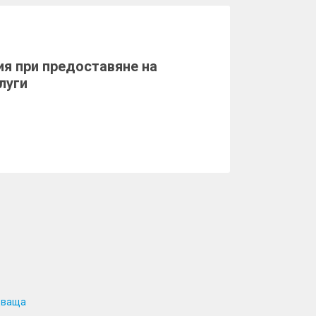
я при предоставяне на
луги
дваща