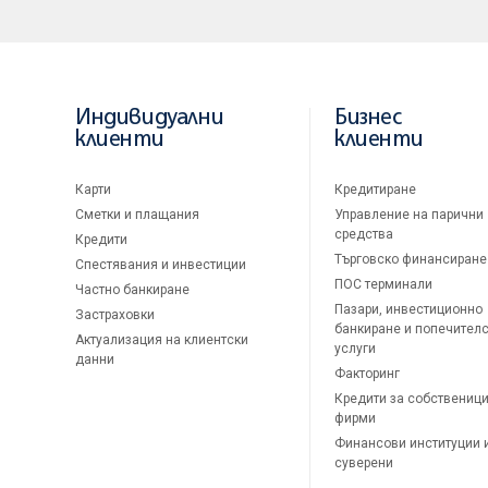
Индивидуални
Бизнес
клиенти
клиенти
Карти
Кредитиране
Сметки и плащания
Управление на парични
средства
Кредити
Търговско финансиране
Спестявания и инвестиции
ПОС терминали
Частно банкиране
Пазари, инвестиционно
Застраховки
банкиране и попечител
Актуализация на клиентски
услуги
данни
Факторинг
Кредити за собственици
фирми
Финансови институции 
суверени