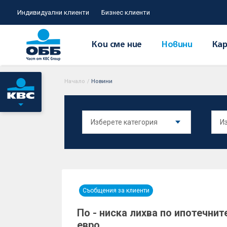
Индивидуални клиенти
Бизнес клиенти
Кои сме ние
Новини
Кар
Начало
/
Новини
Съобщения за клиенти
По - ниска лихва по ипотечнит
евро