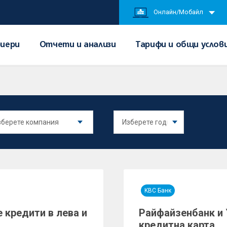
Онлайн/Мобайл
иери
Отчети и анализи
Тарифи и общи услов
KBC Банк
е кредити в лева и
Райфайзенбанк и
кредитна карта