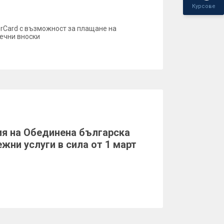
Курсове
erCard с възможност за плащане на
сечни вноски
я на Обединена българска
жни услуги в сила от 1 март