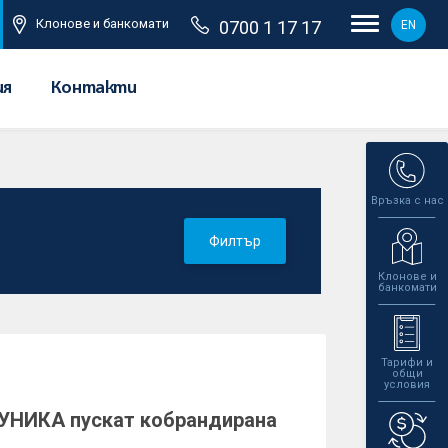
Клонове и банкомати
0700 1 17 17
EN
ия
Контакти
Връзка с нас
Филтър
Клонове и
банкомати
Тарифи и
общи
условия
 УНИКА пускат кобрандирана