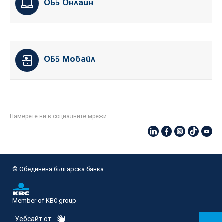
ОББ Онлайн
ОББ Мобайл
Намерете ни в социалните мрежи:
© Oбединена българска банка
Member of KBC group
eDesign
Уебсайт от: