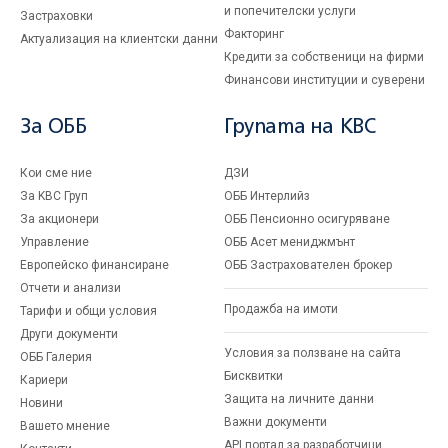
и попечителски услуги
Застраховки
Факторинг
Актуализация на клиентски данни
Кредити за собственици на фирми
Финансови институции и суверени
За ОББ
Групата на KBC
Кои сме ние
ДЗИ
За KBC Груп
ОББ Интерлийз
За акционери
ОББ Пенсионно осигуряване
Управление
ОББ Асет мениджмънт
Европейско финансиране
ОББ Застрахователен брокер
Отчети и анализи
Продажба на имоти
Тарифи и общи условия
Други документи
Условия за ползване на сайта
ОББ Галерия
Бисквитки
Кариери
Защита на личните данни
Новини
Важни документи
Вашето мнение
API портал за разработчици