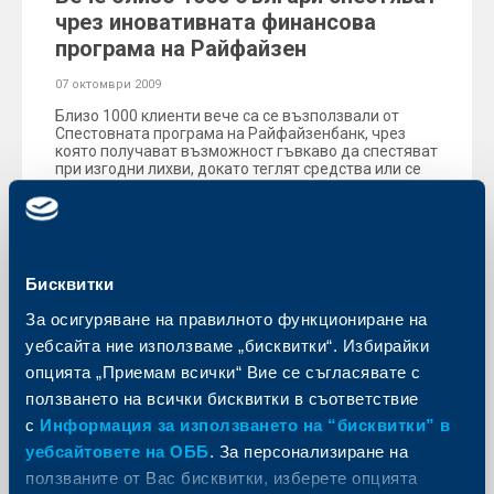
чрез иновативната финансова
програма на Райфайзен
07 октомври 2009
Близо 1000 клиенти вече са се възползвали от
Спестовната програма на Райфайзенбанк, чрез
която получават възможност гъвкаво да спестяват
при изгодни лихви, докато теглят средства или се
разплащат.
Още
Бисквитки
За осигуряване на правилното функциониране на
уебсайта ние използваме „бисквитки“. Избирайки
KBC Банк
опцията „Приемам всички“ Вие се съгласявате с
Райфайзенбанк e инвестиционен
ползването на всички бисквитки в съответствие
посредник по сделка на
с
Информация за използването на “бисквитки” в
извънрегулиран пазар и
уебсайтовете на ОББ
. За персонализиране на
многостранна система за търговия
ползваните от Вас бисквитки, изберете опцията