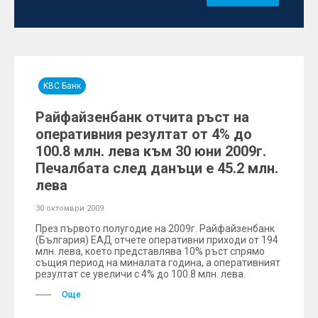
KBC Банк
Райфайзенбанк отчита ръст на
оперативния резултат от 4% до
100.8 млн. лева към 30 юни 2009г.
Печалбата след данъци е 45.2 млн.
лева
30 октомври 2009
През първото полугодие на 2009г. Райфайзенбанк
(България) ЕАД отчете оперативни приходи от 194
млн. лева, което представлява 10% ръст спрямо
същия период на миналата година, а оперативният
резултат се увеличи с 4% до 100.8 млн. лева.
Още