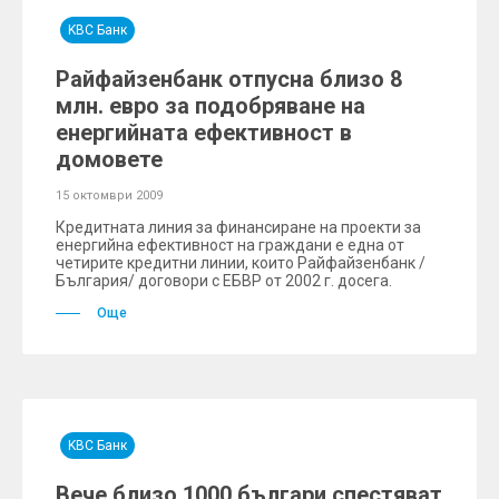
KBC Банк
Райфайзенбанк отпусна близо 8
млн. евро за подобряване на
енергийната ефективност в
домовете
15 октомври 2009
Кредитната линия за финансиране на проекти за
енергийна ефективност на граждани е една от
четирите кредитни линии, които Райфайзенбанк /
България/ договори с ЕБВР от 2002 г. досега.
Още
KBC Банк
Вече близо 1000 българи спестяват