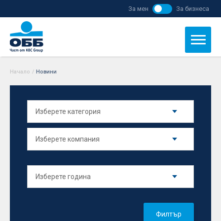
За мен
За бизнеса
Начало
/
Новини
Филтър