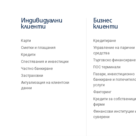
Индивидуални
Бизнес
клиенти
клиенти
Карти
Кредитиране
Сметки и плащания
Управление на парични
средства
Кредити
Търговско финансиране
Спестявания и инвестиции
ПОС терминали
Частно банкиране
Пазари, инвестиционно
Застраховки
банкиране и попечител
Актуализация на клиентски
услуги
данни
Факторинг
Кредити за собственици
фирми
Финансови институции 
суверени