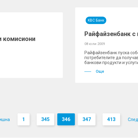
KBC Банк
Райфайзенбанк с 
и комисиони
08 юли 2009
Райфайзенбанк пуска соб
потребителите да получав
банкови продукти и услуги
Още
1
345
346
347
413
ишна
Сле
...
...