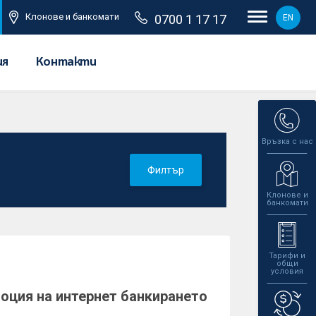
Клонове и банкомати
0700 1 17 17
EN
ия
Контакти
Връзка с нас
Филтър
Клонове и
банкомати
Тарифи и
общи
условия
оция на интернет банкирането