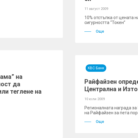
11 август 2009
10% отстъпка от цената н
сигурността “Токен”
Още
KBC Банк
ама” на
Райфайзен опреде
ост да
Централна и Изто
или теглене на
10 юли 2009
Регионалната награда за
на Райфайзен за пета пор
Още