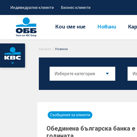
Индивидуални клиенти
Бизнес клиенти
Кои сме ние
Новини
Кар
Начало
/
Новини
Съобщения за клиенти
Обединена българска банка е 
годината