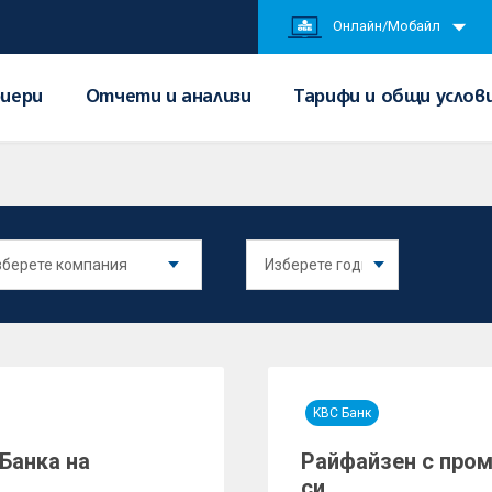
Онлайн/Мобайл
иери
Отчети и анализи
Тарифи и общи услов
KBC Банк
Банка на
Райфайзен с пром
си