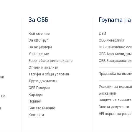
За ОББ
Групата на
Кои сме ние
ДЗИ
За KBC Груп
ОББ Интерлийз
За акционери
ОББ Пенсионно оси
Управление
ОББ Асет мениджм
Европейско финансиране
ОББ Застраховател
Отчети и анализи
Продажба на имот
Тарифи и общи условия
ски
Други документи
Условия за ползва
ОББ Галерия
Бисквитки
Кариери
 на
Защита на личните
Новини
Важни документи
и
Вашето мнение
API портал за разр
Контакти