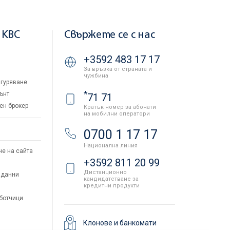
 KBC
Свържете се с нас
+3592 483 17 17
За връзка от страната и
чужбина
гуряване
*
ънт
71 71
ен брокер
Кратък номер за абонати
на мобилни оператори
и
0700 1 17 17
Национална линия
не на сайта
+3592 811 20 99
Дистанционно
 данни
кандидатстване за
кредитни продукти
аботчици
Клонове и банкомати