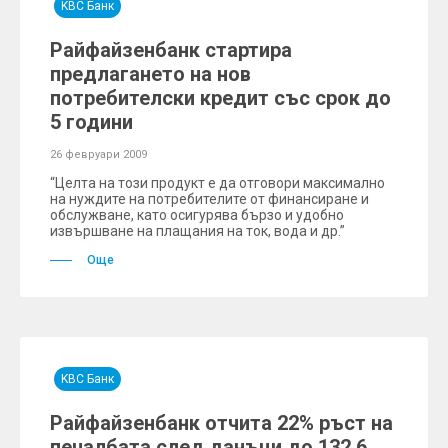
KBC Банк
Райфайзенбанк стартира
предлагането на нов
потребителски кредит със срок до
5 години
26 февруари 2009
“Целта на този продукт е да отговори максимално
на нуждите на потребителите от финансиране и
обслужване, като осигурява бързо и удобно
извършване на плащания на ток, вода и др.”
Още
KBC Банк
Райфайзенбанк отчита 22% ръст на
печалбата след данъци до 132.6