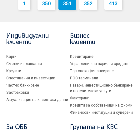
1
350
351
352
413
...
...
Индивидуални
Бизнес
клиенти
клиенти
Карти
Кредитиране
Сметки и плащания
Управление на парични средства
Кредити
Търговско финансиране
Спестявания и инвестиции
ПОС терминали
Частно банкиране
Пазари, инвестиционно банкиране
и попечителски услуги
Застраховки
Факторинг
Актуализация на клиентски данни
Кредити за собственици на фирми
Финансови институции и суверени
За ОББ
Групата на KBC