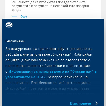
Решението да се публикуват предварителните
резултати е в резултат на неспокойната пазарна
среда.
Още
Бисквитки
KBC Банк
За осигуряване на правилното функциониране на
уебсайта ние използваме „бисквитки“. Избирайки
Eдногодишен депозит на
опцията „Приемам всички“ Вие се съгласявате с
Райфайзенбанк с възможност за
ползването на всички бисквитки в съответствие
довнасяне и авансово получаване
с
Информация за използването на “бисквитки” в
на лихвата
уебсайтовете на ОББ
. За персонализиране на
10 февруари 2009
ползваните от Вас бисквитки, изберете опцията
Райфайзенбанк стартира предлагането на гъвкав
„Настройки“, чрез която можете да управлявате
едногодишен Депозит+, който дава възможност по
Вашите индивидуални предпочитания за ползвани
него да бъдат довнасяни средства по всяко време,
без изискване за минимална сума за довнасяне.
бисквитки.
Виж повече
Още