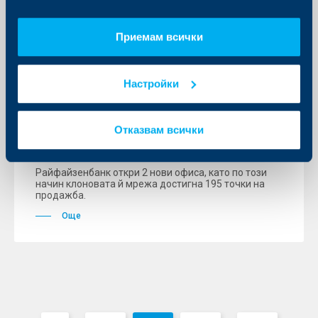
Приемам всички
KBC Банк
Настройки
Райфайзенбанк откри 2 нови офиса
в София и Русе
Отказвам всички
05 февруари 2009
Райфайзенбанк откри 2 нови офиса, като по този
начин клоновата й мрежа достигна 195 точки на
продажба.
Още