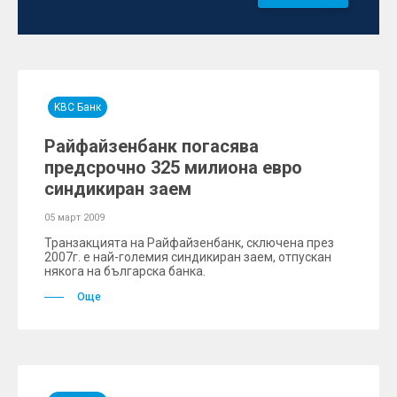
KBC Банк
Райфайзенбанк погасява
предсрочно 325 милиона евро
синдикиран заем
05 март 2009
Транзакцията на Райфайзенбанк, сключена през
2007г. е най-големия синдикиран заем, отпускан
някога на българска банка.
Още