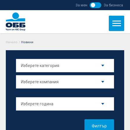
За мен
За бизнеса
Начало
/
Новини
Филтър