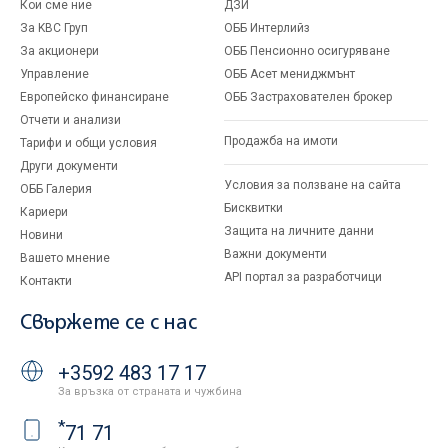
Кои сме ние
ДЗИ
За KBC Груп
ОББ Интерлийз
За акционери
ОББ Пенсионно осигуряване
Управление
ОББ Асет мениджмънт
Европейско финансиране
ОББ Застрахователен брокер
Отчети и анализи
Продажба на имоти
Тарифи и общи условия
Други документи
Условия за ползване на сайта
ОББ Галерия
Бисквитки
Кариери
Защита на личните данни
Новини
Важни документи
Вашето мнение
API портал за разработчици
Контакти
Свържете се с нас
+3592 483 17 17
За връзка от страната и чужбина
*
71 71