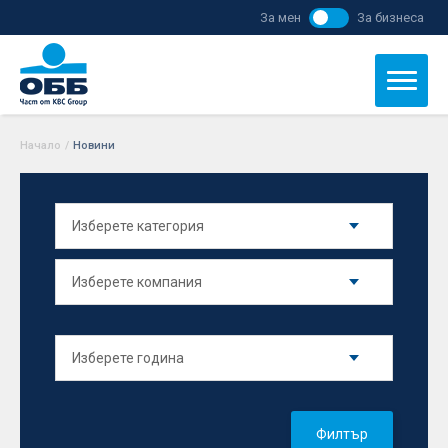
За мен
За бизнеса
Начало
/
Новини
Филтър