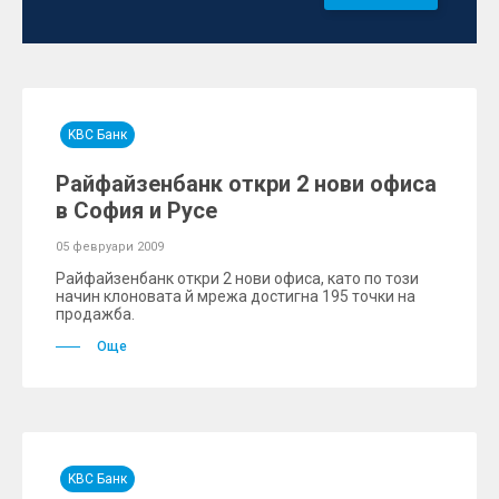
KBC Банк
Райфайзенбанк откри 2 нови офиса
в София и Русе
05 февруари 2009
Райфайзенбанк откри 2 нови офиса, като по този
начин клоновата й мрежа достигна 195 точки на
продажба.
Още
KBC Банк