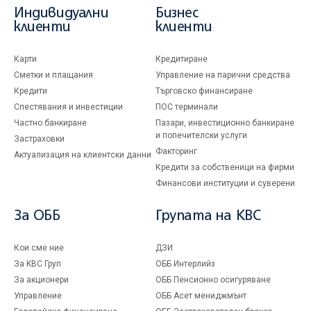
Индивидуални
Бизнес
клиенти
клиенти
Карти
Кредитиране
Сметки и плащания
Управление на парични средства
Кредити
Търговско финансиране
Спестявания и инвестиции
ПОС терминали
Частно банкиране
Пазари, инвестиционно банкиране
и попечителски услуги
Застраховки
Факторинг
Актуализация на клиентски данни
Кредити за собственици на фирми
Финансови институции и суверени
За ОББ
Групата на KBC
Кои сме ние
ДЗИ
За KBC Груп
ОББ Интерлийз
За акционери
ОББ Пенсионно осигуряване
Управление
ОББ Асет мениджмънт