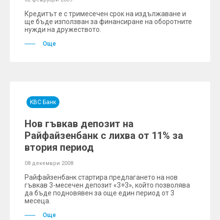
Кредитът е с тримесечен срок на издължаване и
ще бъде използван за финансиране на оборотните
нужди на дружеството.
Още
KBC Банк
Нов гъвкав депозит на
Райфайзенбанк с лихва от 11% за
втория период
08 декември 2008
Райфайзенбанк стартира предлагането на нов
гъвкав 3-месечен депозит «3+3», който позволява
да бъде подновявен за още един период от 3
месеца.
Още