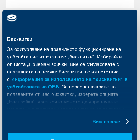
KBC Банк
Бисквитки
The Banker определи
За осигуряване на правилното функциониране на
Райфайзенбанк за най-добра банка
уебсайта ние използваме „бисквитки“. Избирайки
в България за 2008г.
опцията „Приемам всички“ Вие се съгласявате с
ползването на всички бисквитки в съответствие
27 ноември 2008
с
Информация за използването на “бисквитки” в
Това е пета награда на The Banker, която определя
уебсайтовете на ОББ
. За персонализиране на
РЦБ за водеща банка в Централна и Източна
Европа.
ползваните от Вас бисквитки, изберете опцията
Още
„Настройки“, чрез която можете да управлявате
Вашите индивидуални предпочитания за ползвани
бисквитки.
Виж повече
KBC Банк