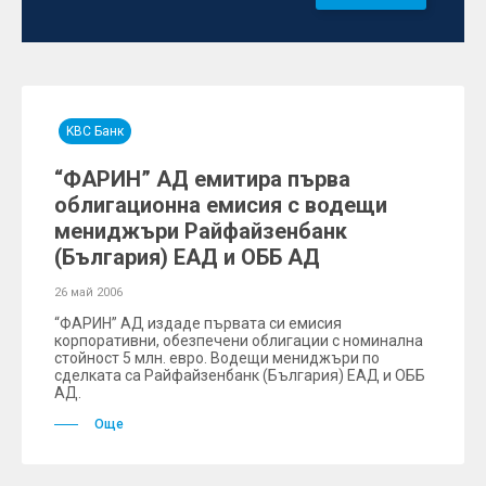
KBC Банк
“ФАРИН” АД емитира първа
облигационна емисия с водещи
мениджъри Райфайзенбанк
(България) ЕАД и ОББ АД
26 май 2006
“ФАРИН” АД издаде първата си емисия
корпоративни, обезпечени облигации с номинална
стойност 5 млн. евро. Водещи мениджъри по
сделката са Райфайзенбанк (България) ЕАД и ОББ
АД.
Още