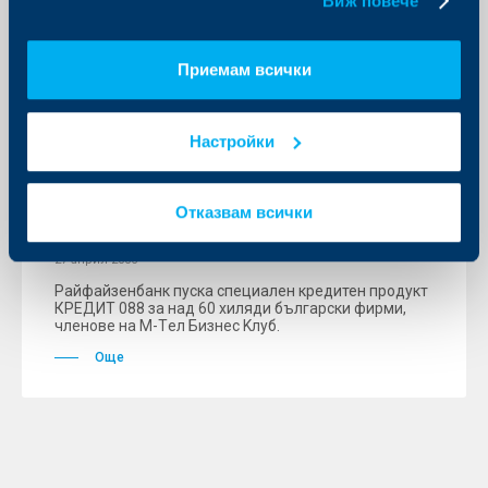
Виж повече
Приемам всички
KBC Банк
Настройки
КРЕДИТ 088 с 0,88% лихва пуска
Райфайзенбанк за членовете на М-
Отказвам всички
Тел Бизнес Клуб
27 април 2006
Райфайзенбанк пуска специален кредитен продукт
КРЕДИТ 088 за над 60 хиляди български фирми,
членове на М-Tел Бизнес Kлуб.
Още