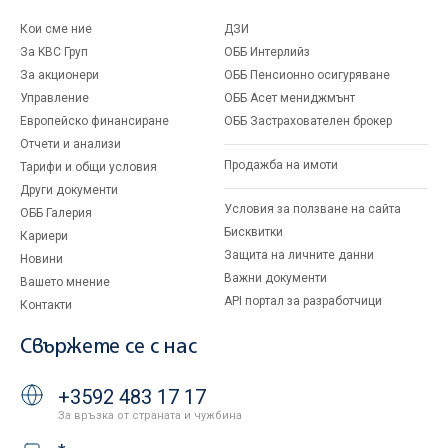
Кои сме ние
ДЗИ
За KBC Груп
ОББ Интерлийз
За акционери
ОББ Пенсионно осигуряване
Управление
ОББ Асет мениджмънт
Европейско финансиране
ОББ Застрахователен брокер
Отчети и анализи
Продажба на имоти
Тарифи и общи условия
Други документи
Условия за ползване на сайта
ОББ Галерия
Бисквитки
Кариери
Защита на личните данни
Новини
Важни документи
Вашето мнение
API портал за разработчици
Контакти
Свържете се с нас
+3592 483 17 17
За връзка от страната и чужбина