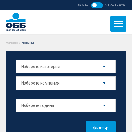
За мен
За бизнеса
Начало
/
Новини
Филтър