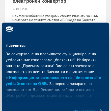
електронен конвертор
03 май 2006
Райфайзенбанк ще уведоми своите клиенти за IBAN
номерата на техните сметки и BIC кода на Банката
до 1 март.
Още
Бисквитки
За осигуряване на правилното функциониране на
уебсайта ние използваме „бисквитки“. Избирайки
KBC Банк
опцията „Приемам всички“ Вие се съгласявате с
Райфайзенбанк предлага
ползването на всички бисквитки в съответствие
сертификат за предварително
с
Информация за използването на “бисквитки” в
одобрение на жилищен кредит
уебсайтовете на ОББ
. За персонализиране на
ползваните от Вас бисквитки, изберете опцията
02 май 2006
„Настройки“, чрез която можете да управлявате
Новата услуга на банката улеснява клиентите при
Вашите индивидуални предпочитания за ползвани
търсене на жилище.
бисквитки.
Още