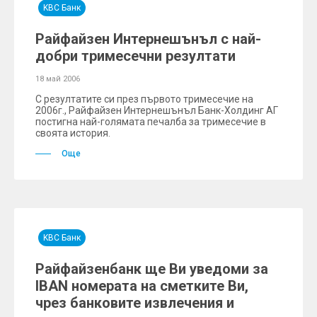
KBC Банк
Райфайзен Интернешънъл с най-
добри тримесечни резултати
18 май 2006
С резултатите си през първото тримесечие на
2006г., Райфайзен Интернешънъл Банк-Холдинг АГ
постигна най-голямата печалба за тримесечие в
своята история.
Още
KBC Банк
Райфайзенбанк ще Ви уведоми за
IBAN номерата на сметките Ви,
чрез банковите извлечения и