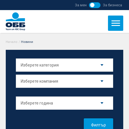
За мен
За бизнеса
Начало
/
Новини
Филтър