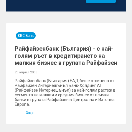
KBC Банк
Райфайзенбанк (България) - с най-
голям ръст в кредитирането на
малкия бизнес в групата Райфайзен
25 април 2006
Райфайзенбанк (България) ЕАД беше отличена от
Райфайзен Интернешънъл Банк-Холдинг АГ
(Райфайзен Интернешънъл) за най-голям растеж в
сегмента на малкия и средния бизнес от всички
банки в групата Райфайзен в Централна и Източна
Европа.
Още