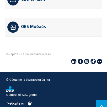
ОББ Мобайл
Намерете ни в социалните мрежи:
© Oбединена българска банка
Member of KBC group
eDesign
Уебсайт от: