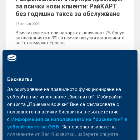
за всички нови клиенти: РайКАРТ
без годишна такса за обслужване
18 април 2006
Всички притежатели на картата получават 2% бонус
за плащанията и 3% за всички покупки в магазините
на Техномаркет Европа
Още
Бисквитки
За осигуряване на правилното функциониране на
KBC Банк
уебсайта ние използваме „бисквитки“. Избирайки
Райфайзенбанк (България) ЕАД с
опцията „Приемам всички“ Вие се съгласявате с
82% ръст на печалбата след
ползването на всички бисквитки в съответствие
данъчно облагане, 600 работни
с
Информация за използването на “бисквитки” в
места и 23 офиса, открити през
уебсайтовете на ОББ
. За персонализиране на
2005 г.
ползваните от Вас бисквитки, изберете опцията