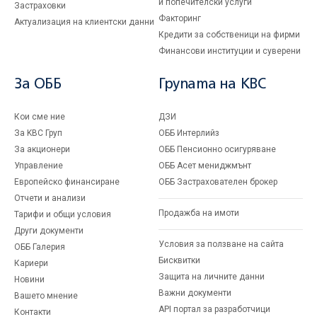
и попечителски услуги
Застраховки
Факторинг
Актуализация на клиентски данни
Кредити за собственици на фирми
Финансови институции и суверени
За ОББ
Групата на KBC
Кои сме ние
ДЗИ
За KBC Груп
ОББ Интерлийз
За акционери
ОББ Пенсионно осигуряване
Управление
ОББ Асет мениджмънт
Европейско финансиране
ОББ Застрахователен брокер
Отчети и анализи
Продажба на имоти
Тарифи и общи условия
Други документи
Условия за ползване на сайта
ОББ Галерия
Бисквитки
Кариери
Защита на личните данни
Новини
Важни документи
Вашето мнение
API портал за разработчици
Контакти