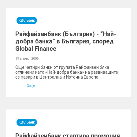
KBC Банк
Райфайзенбанк (България) - “Най-
добра банка” в България, според
Global Finance
19 април 2006
Още четири банки от групата Райфайзен бяха
отличени като «Най-добра банка» на развиващите
се пазари в Централна и Източна Европа.
Още
KBC Банк
Райфайзенбанк стартира промоция