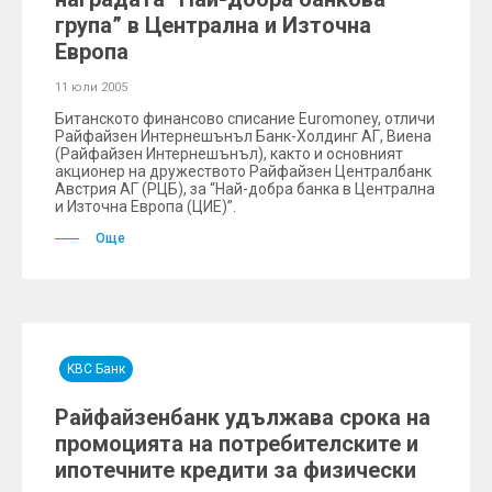
група” в Централна и Източна
Европа
11 юли 2005
Битанското финансово списание Euromoney, отличи
Райфайзен Интернешънъл Банк-Холдинг АГ, Виена
(Райфайзен Интернешънъл), както и основният
акционер на дружеството Райфайзен Централбанк
Австрия АГ (РЦБ), за “Най-добра банка в Централна
и Източна Европа (ЦИЕ)”.
Още
KBC Банк
Райфайзенбанк удължава срока на
промоцията на потребителските и
ипотечните кредити за физически