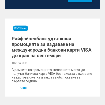
KBC Банк
Райфайзенбанк удължава
промоцията за издаване на
международни банкови карти VISA
до края на септември
18 юли 2005
В рамките на промоцията желаещите могат да
получат банкова карта VISA без такса за откриване
на картова сметка и такса за обслужване за
първата година.
Още