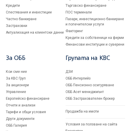
Кредити
Търговско финансиране
Спестявания и инвестиции
ПОС терминали
Частно банкиране
Пазари, инвестиционно банкиране
и попечителски услуги
Застраховки
Факторинг
Актуализация на клиентски данни
Кредити за собственици на фирми
Финансови институции и суверени
За ОББ
Групата на KBC
Кои сме ние
ДЗИ
За KBC Груп
ОББ Интерлийз
За акционери
ОББ Пенсионно осигуряване
Управление
ОББ Асет мениджмънт
Европейско финансиране
ОББ Застрахователен брокер
Отчети и анализи
Продажба на имоти
Тарифи и общи условия
Други документи
Условия за ползване на сайта
ОББ Галерия