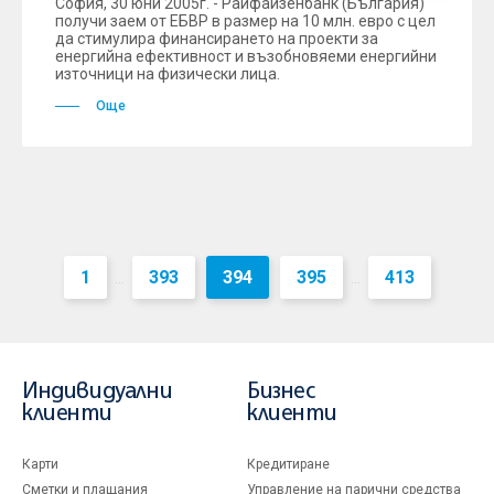
София, 30 юни 2005г. - Райфайзенбанк (България)
получи заем от ЕБВР в размер на 10 млн. евро с цел
да стимулира финансирането на проекти за
енергийна ефективност и възобновяеми енергийни
източници на физически лица.
Още
1
393
394
395
413
...
...
Индивидуални
Бизнес
клиенти
клиенти
Карти
Кредитиране
Сметки и плащания
Управление на парични средства