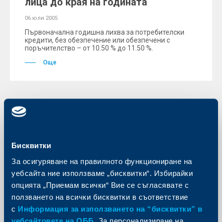
лица до края на годината
06 юли 2005
Първоначална годишна лихва за потребителски
кредити, без обезпечение или обезпечени с
поръчителство – от 10.50 % до 11.50 %.
Още
KBC Банк
Райфайзенбанк обслужва
Бисквитки
средствата по
За осигуряване на правилното функциониране на
предприсъединителната програма
уебсайта ние използваме „бисквитки“. Избирайки
ИСПА на ЕС по договор с
опцията „Приемам всички“ Вие се съгласявате с
Националния фонд към
ползването на всички бисквитки в съответствие
Министерство на финансите
с
Информация за използването на “бисквитки” в
06 юли 2005
уебсайтовете на ОББ
. За персонализиране на