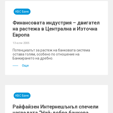
KBC Банк
Финансовата индустрия – двигател
на растежа в Централна и Източна
Европа
13 юли 2005
Потенциалът за растеж на банковата система
остава голям, особено по отношение на
Банкирането на дребно.
Още
KBC Банк
Райфайзен Интернешънъл спечели
наградата “Най-добра банкова