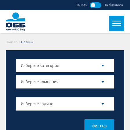
За мен
За бизнеса
Начало
/
Новини
Филтър