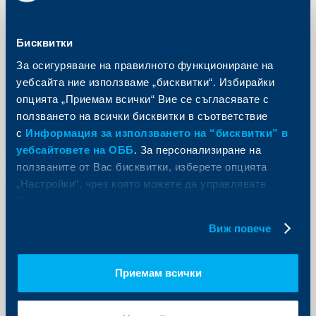
Съобщения за клиенти
Микро Бизнес Център Пазарджик
Бисквитки
ще бъде на нов адрес, считано от 6
За осигуряване на правилното функциониране на
юли 2026 г.
уебсайта ние използваме „бисквитки“. Избирайки
02 юли 2026
опцията „Приемам всички“ Вие се съгласявате с
Още
ползването на всички бисквитки в съответствие
с
Информация за използването на “бисквитки” в
уебсайтовете на ОББ
. За персонализиране на
ползваните от Вас бисквитки, изберете опцията
„Настройки“, чрез която можете да управлявате
Съобщения за клиенти
Вашите индивидуални предпочитания за ползвани
бисквитки.
Промени в работното време на
Виж повече
клон НОИ, град София на 3 юли
02 юли 2026
Приемам всички
На 03.07.2026 г. клонът ще работи с клиенти до 12
часа.