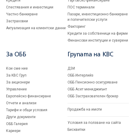
Кредити
Търговско финансиране
Спестявания и инвестиции
ПОС терминали
Частно банкиране
Пазари, инвестиционно банкиране
и попечителски услуги
Застраховки
Факторинг
Актуализация на клиентски данни
Кредити за собственици на фирми
Финансови институции и суверени
За ОББ
Групата на KBC
Кои сме ние
ДЗИ
За KBC Груп
ОББ Интерлийз
За акционери
ОББ Пенсионно осигуряване
Управление
ОББ Асет мениджмънт
Европейско финансиране
ОББ Застрахователен брокер
Отчети и анализи
Продажба на имоти
Тарифи и общи условия
Други документи
Условия за ползване на сайта
ОББ Галерия
Бисквитки
Кариери