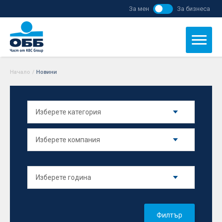
За мен
За бизнеса
Начало
/
Новини
Филтър