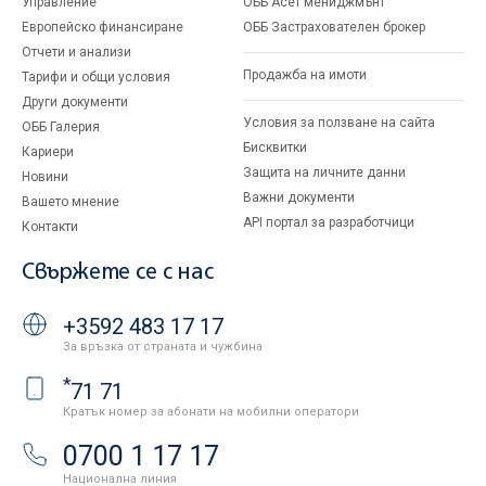
Управление
ОББ Асет мениджмънт
Европейско финансиране
ОББ Застрахователен брокер
Отчети и анализи
Продажба на имоти
Тарифи и общи условия
Други документи
Условия за ползване на сайта
ОББ Галерия
Бисквитки
Кариери
Защита на личните данни
Новини
Важни документи
Вашето мнение
API портал за разработчици
Контакти
Свържете се с нас
+3592 483 17 17
За връзка от страната и чужбина
*
71 71
Кратък номер за абонати на мобилни оператори
0700 1 17 17
Национална линия