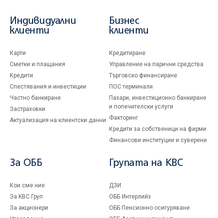
Индивидуални
Бизнес
клиенти
клиенти
Карти
Кредитиране
Сметки и плащания
Управление на парични средства
Кредити
Търговско финансиране
Спестявания и инвестиции
ПОС терминали
Частно банкиране
Пазари, инвестиционно банкиране
и попечителски услуги
Застраховки
Факторинг
Актуализация на клиентски данни
Кредити за собственици на фирми
Финансови институции и суверени
За ОББ
Групата на KBC
Кои сме ние
ДЗИ
За KBC Груп
ОББ Интерлийз
За акционери
ОББ Пенсионно осигуряване