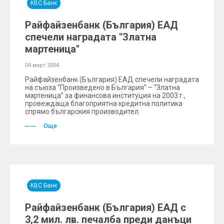
KBC Банк
Райфайзенбанк (България) ЕАД
спечели наградата "Златна
мартеница"
04 март 2004
Райфайзенбанк (България) ЕАД спечели наградата
на съюза “Произведено в България” – “Златна
мартеница” за финансова институция на 2003 г.,
провеждаща благоприятна кредитна политика
спрямо българския производител.
Още
KBC Банк
Райфайзенбанк (България) ЕАД с
3,2 мил. лв. печалба преди данъци