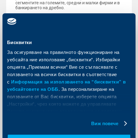
сегментите на големите, средни и малки фирми и в
банкирането на дребно.
Още
Бисквитки
За осигуряване на правилното функциониране на
KBC Банк
уебсайта ние използваме „бисквитки“. Избирайки
Райфайзенбанк (България) ЕАД
опцията „Приемам всички“ Вие се съгласявате с
подкрепя развитието на малкия и
ползването на всички бисквитки в съответствие
средния бизнес в България
с
Информация за използването на “бисквитки” в
уебсайтовете на ОББ
. За персонализиране на
16 януари 2004
ползваните от Вас бисквитки, изберете опцията
Съвместна прес конференция на Райфайзенбанк
„Настройки“, чрез която можете да управлявате
(България) ЕАД и Министерството на икономиката
Вашите индивидуални предпочитания за ползвани
Още
бисквитки.
Виж повече