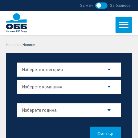
За мен
За бизнеса
Начало
/
Новини
Филтър