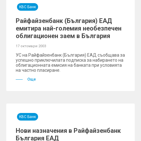
KBC Банк
Райфайзенбанк (България) ЕАД
емитира най-големия необезпечен
облигационен заем в България
17 октомври 2003
УС на Райфайзенбанк (България) ЕАД съобщава за
успешно приключилата подписка за набирането на
облигационната емисия на банката при условията
на частно пласиране.
Още
KBC Банк
Нови назначения в Райфайзенбанк
България ЕАД