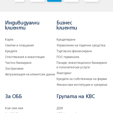
Индивидуални
Бизнес
клиенти
клиенти
Карти
Кредитиране
Сметки и плащания
Управление на парични средства
Кредити
Търговско финансиране
Спестявания и инвестиции
ПОС терминали
Частно банкиране
Пазари, инвестиционно банкиране
и попечителски услуги
Застраховки
Факторинг
Актуализация на клиентски данни
Кредити за собственици на фирми
Финансови институции и суверени
За ОББ
Групата на KBC
Кои сме ние
ДЗИ