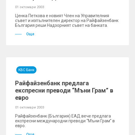
01 октомври 2003
Ценка Петкова е новият Член на Управителния
съвет и изпълнителен директор на Райфайзенбанк
България реши Надзорният съвет на банката.
Още
KBC Банк
Райфайзенбанк предлага
експресни преводи “Мъни Грам” в
евро
01 октомври 2003
Райфайзенбанк (България) ЕАД вече предлага
експресни международни преводи “Мъни Грам” в
евро.
Още