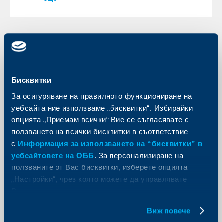
KBC Банк
Момчил Андреев е новият
Бисквитки
председател на Управителния
За осигуряване на правилното функциониране на
Съвет на Райфайзенбанк България
уебсайта ние използваме „бисквитки“. Избирайки
ЕАД
опцията „Приемам всички“ Вие се съгласявате с
ползването на всички бисквитки в съответствие
23 септември 2003
с
Информация за използването на “бисквитки” в
До сега г-н Андреев беше Заместник председател
на УС на банката.
уебсайтовете на ОББ
. За персонализиране на
ползваните от Вас бисквитки, изберете опцията
Още
„Настройки“, чрез която можете да управлявате
Вашите индивидуални предпочитания за ползвани
бисквитки.
Виж повече