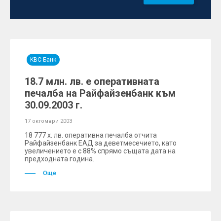
KBC Банк
18.7 млн. лв. е оперативната
печалба на Райфайзенбанк към
30.09.2003 г.
17 октомври 2003
18 777 х. лв. оперативна печалба отчита
Райфайзенбанк ЕАД за деветмесечието, като
увеличението е с 88% спрямо същата дата на
предходната година.
Още