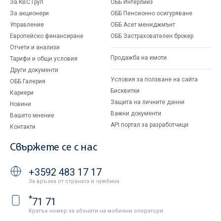
За KBC Груп
ОББ Интерлийз
За акционери
ОББ Пенсионно осигуряване
Управление
ОББ Асет мениджмънт
Европейско финансиране
ОББ Застрахователен брокер
Отчети и анализи
Продажба на имоти
Тарифи и общи условия
Други документи
Условия за ползване на сайта
ОББ Галерия
Бисквитки
Кариери
Защита на личните данни
Новини
Важни документи
Вашето мнение
API портал за разработчици
Контакти
Свържете се с нас
+3592 483 17 17
За връзка от страната и чужбина
*
71 71
Кратък номер за абонати на мобилни оператори