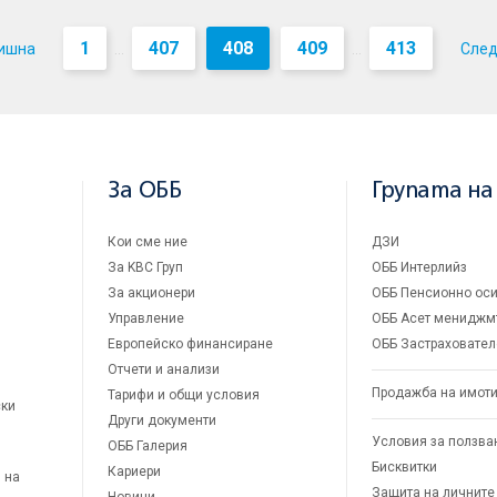
1
407
408
409
413
ишна
Сле
...
...
За ОББ
Групата на
Кои сме ние
ДЗИ
За KBC Груп
ОББ Интерлийз
За акционери
ОББ Пенсионно оси
Управление
ОББ Асет мениджм
Европейско финансиране
ОББ Застраховател
Отчети и анализи
Продажба на имот
Тарифи и общи условия
ски
Други документи
Условия за ползва
ОББ Галерия
Бисквитки
Кариери
 на
Защита на личните