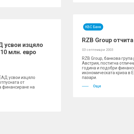
KBC Банк
RZB Group отчита
Д усвои изцяло
03 септември 2003
10 млн. евро
RZB Group, банкова груп
Австрия, постигна отличн
година и подобри финанс
икономическата криза в 
 ЕАД усвои изцяло
пазари.
отпусната от
Още
а финансиране на