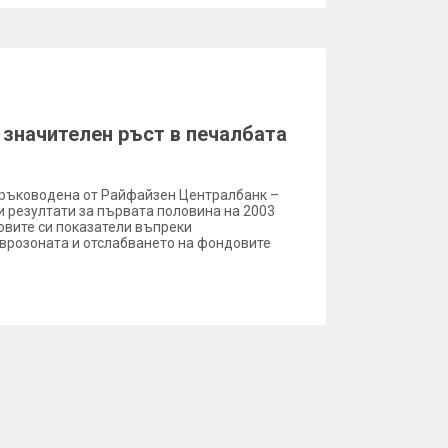
 значителен ръст в печалбата
а ръководена от Райфайзен Централбанк –
и резултати за първата половина на 2003
овите си показатели въпреки
Еврозоната и отслабването на фондовите