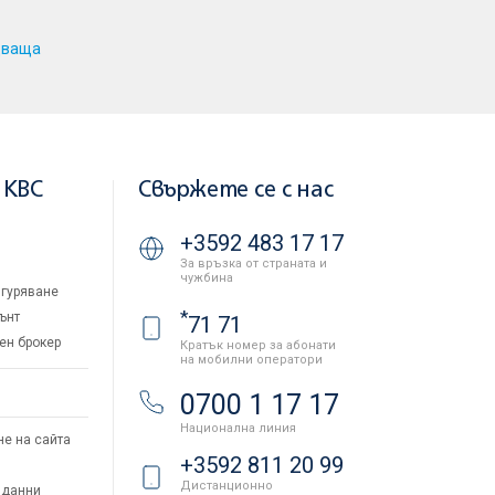
дваща
 KBC
Свържете се с нас
+3592 483 17 17
За връзка от страната и
чужбина
гуряване
*
ънт
71 71
ен брокер
Кратък номер за абонати
на мобилни оператори
и
0700 1 17 17
Национална линия
не на сайта
+3592 811 20 99
Дистанционно
 данни