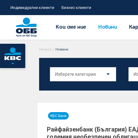
Индивидуални клиенти
Бизнес клиенти
Кои сме ние
Новини
Кар
Начало
/
Новини
KBC Банк
Райфайзенбанк (България) ЕА
големия необезпечен облигац