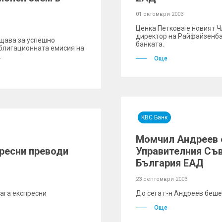
01 октомври 2003
Ценка Петкова е новият Ч
директор на Райфайзенба
щава за успешно
банката.
блигационната емисия на
.
Още
KBC Банк
Момчил Андреев е
ресни преводи
Управителния Съ
България ЕАД
23 септември 2003
ага експресни
До сега г-н Андреев беше
.
Още