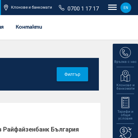
Клонове и банкомати
0700 1 17 17
EN
ия
Контакти
Връзка с нас
Филтър
Клонове и
банкомати
Тарифи и
общи
условия
в Райфайзенбанк България