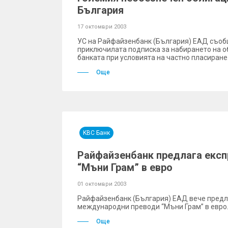
България
17 октомври 2003
УС на Райфайзенбанк (България) ЕАД съоб
приключилата подписка за набирането на о
банката при условията на частно пласиране
Още
KBC Банк
Райфайзенбанк предлага експ
“Мъни Грам” в евро
01 октомври 2003
Райфайзенбанк (България) ЕАД вече предл
международни преводи “Мъни Грам” в евро
Още