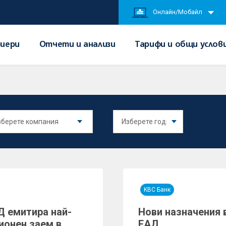
Онлайн/Мобайл
иери
Отчети и анализи
Тарифи и общи услов
KBC Банк
Д емитира най-
Нови назначения 
ионен заем в
ЕАД