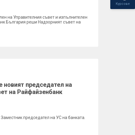
Курсове
лен на Управителния съвет и изпълнителен
нк България реши Надзорният съвет на
 новият председател на
вет на Райфайзенбанк
 Заместник председател на УС на банката.