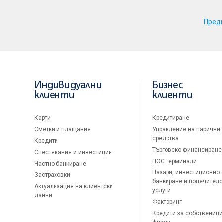
Пред
Индивидуални
Бизнес
клиенти
клиенти
Карти
Кредитиране
Сметки и плащания
Управление на парични
средства
Кредити
Търговско финансиране
Спестявания и инвестиции
ПОС терминали
Частно банкиране
Пазари, инвестиционно
Застраховки
банкиране и попечител
Актуализация на клиентски
услуги
данни
Факторинг
Кредити за собственици