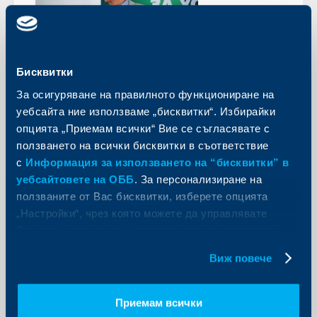
Бисквитки
За осигуряване на правилното функциониране на
Иновации
уебсайта ние използваме „бисквитки“. Избирайки
ОББ финансира първата в България
опцията „Приемам всички“ Вие се съгласявате с
мобилна инсталация за
ползването на всички бисквитки в съответствие
рециклиране на строителни
с
Информация за използването на “бисквитки” в
отпадъци
уебсайтовете на ОББ
. За персонализиране на
ползваните от Вас бисквитки, изберете опцията
24 юли 2025
„Настройки“, чрез която можете да управлявате
ОББ, ДЗИ и останалите дружества от KBC Group в
Вашите индивидуални предпочитания за ползвани
България отчитат впечатляващи постижения в
сферата на устойчивото развитие през изминалата
бисквитки.
година, според публикувания Доклад към
Виж повече
обществото за 2024 г.
Още
Приемам всички