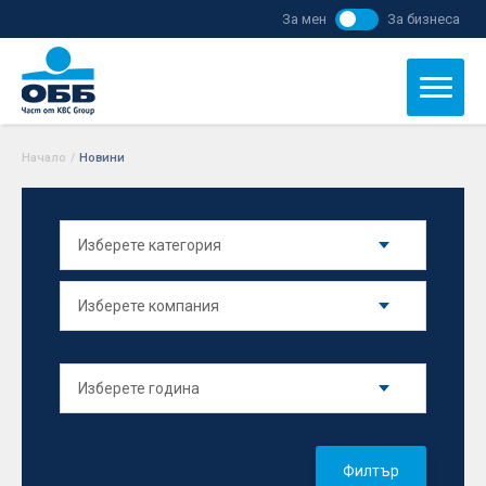
За мен
За бизнеса
Начало
/
Новини
Филтър