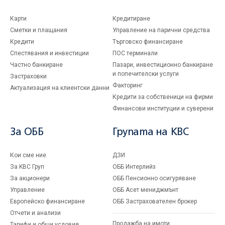
Карти
Кредитиране
Сметки и плащания
Управление на парични средства
Кредити
Търговско финансиране
Спестявания и инвестиции
ПОС терминали
Частно банкиране
Пазари, инвестиционно банкиране
и попечителски услуги
Застраховки
Факторинг
Актуализация на клиентски данни
Кредити за собственици на фирми
Финансови институции и суверени
За ОББ
Групата на KBC
Кои сме ние
ДЗИ
За KBC Груп
ОББ Интерлийз
За акционери
ОББ Пенсионно осигуряване
Управление
ОББ Асет мениджмънт
Европейско финансиране
ОББ Застрахователен брокер
Отчети и анализи
Продажба на имоти
Тарифи и общи условия