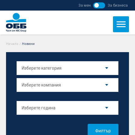
За мен
За бизнеса
Начало
/
Новини
Филтър