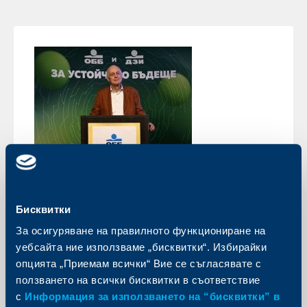
Събития
Бисквитки
"ОББ за устойчив бизнес" във Варна
и региона - по-чиста среда, по-
За осигуряване на правилното функциониране на
висока ефективност и по-добро
уебсайта ние използваме „бисквитки“. Избирайки
бъдеще
опцията „Приемам всички“ Вие се съгласявате с
ползването на всички бисквитки в съответствие
08 юли 2025
с
Информация за използването на “бисквитки” в
Форум за устойчиво развитие, организиран от ОББ