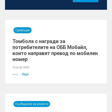
Промоции
Томбола с награди за
потребителите на ОББ Мобайл,
които направят превод по мобилен
номер
15 юли 2025
Още
Съобщения за клиенти