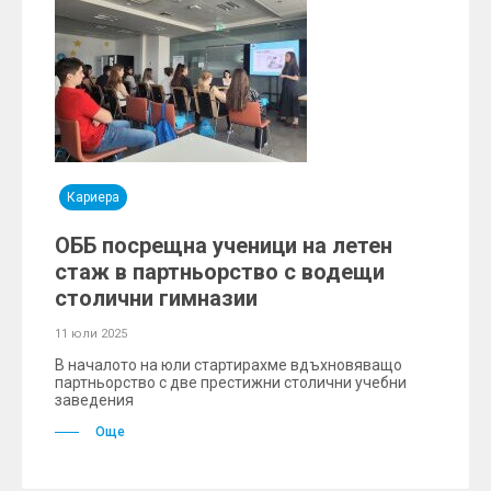
Кариера
ОББ посрещна ученици на летен
стаж в партньорство с водещи
столични гимназии
11 юли 2025
В началото на юли стартирахме вдъхновяващо
партньорство с две престижни столични учебни
заведения
Още