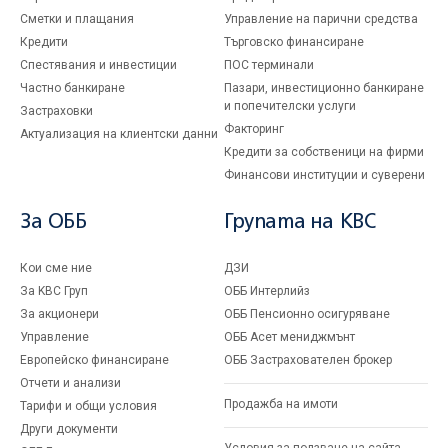
Сметки и плащания
Управление на парични средства
Кредити
Търговско финансиране
Спестявания и инвестиции
ПОС терминали
Частно банкиране
Пазари, инвестиционно банкиране
и попечителски услуги
Застраховки
Факторинг
Актуализация на клиентски данни
Кредити за собственици на фирми
Финансови институции и суверени
За ОББ
Групата на KBC
Кои сме ние
ДЗИ
За KBC Груп
ОББ Интерлийз
За акционери
ОББ Пенсионно осигуряване
Управление
ОББ Асет мениджмънт
Европейско финансиране
ОББ Застрахователен брокер
Отчети и анализи
Продажба на имоти
Тарифи и общи условия
Други документи