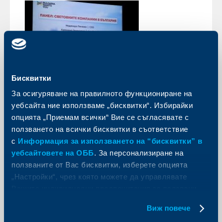
Бисквитки
За осигуряване на правилното функциониране на
Кариера
уебсайта ние използваме „бисквитки“. Избирайки
опцията „Приемам всички“ Вие се съгласявате с
ОББ и ДЗИ с участие на кариерния
ползването на всички бисквитки в съответствие
форум „България на пет океана“ на
с
Информация за използването на “бисквитки” в
Bulgaria Wants You
уебсайтовете на ОББ
. За персонализиране на
20 юни 2025
ползваните от Вас бисквитки, изберете опцията
За първи път тази година ОББ и ДЗИ се включиха в
„Настройки“, чрез която можете да управлявате
едно от най-мащабните и чакани кариерни събития
Вашите индивидуални предпочитания за ползвани
– форумът „България на пет океана“, организиран
от платформата Bulgaria Wants You.
бисквитки.
Виж повече
Още