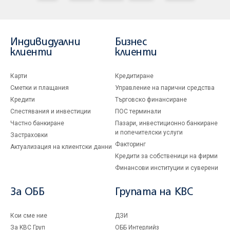
Индивидуални
Бизнес
клиенти
клиенти
Карти
Кредитиране
Сметки и плащания
Управление на парични средства
Кредити
Търговско финансиране
Спестявания и инвестиции
ПОС терминали
Частно банкиране
Пазари, инвестиционно банкиране
и попечителски услуги
Застраховки
Факторинг
Актуализация на клиентски данни
Кредити за собственици на фирми
Финансови институции и суверени
За ОББ
Групата на KBC
Кои сме ние
ДЗИ
За KBC Груп
ОББ Интерлийз