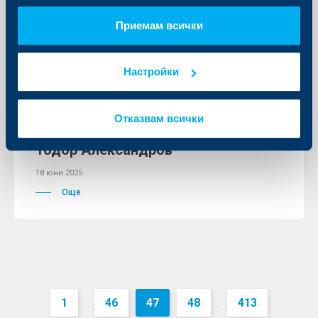
Приемам всички
Настройки
Съобщения за клиенти
Прекъсване на
Отказвам всички
електрозахранването в ОББ клон
Тодор Александров
18 юни 2025
Още
1
46
47
48
413
...
...