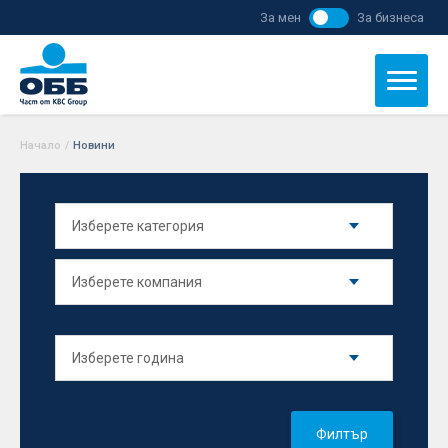
За мен
За бизнеса
Начало
/
Новини
Филтър