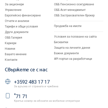
За акционери
ОББ Пенсионно осигуряване
Управление
ОББ Асет мениджмънт
Европейско финансиране
ОББ Застрахователен брокер
Отчети и анализи
Продажба на имоти
Тарифи и общи условия
Други документи
Условия за ползване на сайта
ОББ Галерия
Бисквитки
Кариери
Защита на личните данни
Новини
Важни документи
Вашето мнение
API портал за разработчици
Контакти
Свържете се с нас
+3592 483 17 17
За връзка от страната и чужбина
*
71 71
Кратък номер за абонати на мобилни оператори