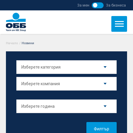
За мен
За бизнеса
Начало
/
Новини
Филтър