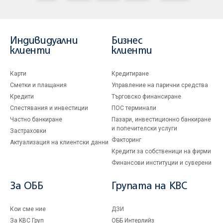
Индивидуални
Бизнес
клиенти
клиенти
Карти
Кредитиране
Сметки и плащания
Управление на парични средства
Кредити
Търговско финансиране
Спестявания и инвестиции
ПОС терминали
Частно банкиране
Пазари, инвестиционно банкиране
и попечителски услуги
Застраховки
Факторинг
Актуализация на клиентски данни
Кредити за собственици на фирми
Финансови институции и суверени
За ОББ
Групата на KBC
Кои сме ние
ДЗИ
За KBC Груп
ОББ Интерлийз