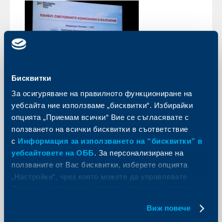
Бисквитки
За осигуряване на правилното функциониране на
Кариера
уебсайта ние използваме „бисквитки“. Избирайки
опцията „Приемам всички“ Вие се съгласявате с
ОББ и ДЗИ с участие на кариерния
ползването на всички бисквитки в съответствие
форум „България на пет океана“ на
с
Информация за използването на “бисквитки” в
Bulgaria Wants You
уебсайтовете на ОББ
. За персонализиране на
20 юни 2025
ползваните от Вас бисквитки, изберете опцията
За първи път тази година ОББ и ДЗИ се включиха в
„Настройки“, чрез която можете да управлявате
едно от най-мащабните и чакани кариерни събития
Вашите индивидуални предпочитания за ползвани
– форумът „България на пет океана“, организиран
от платформата Bulgaria Wants You.
бисквитки.
Виж повече
Още