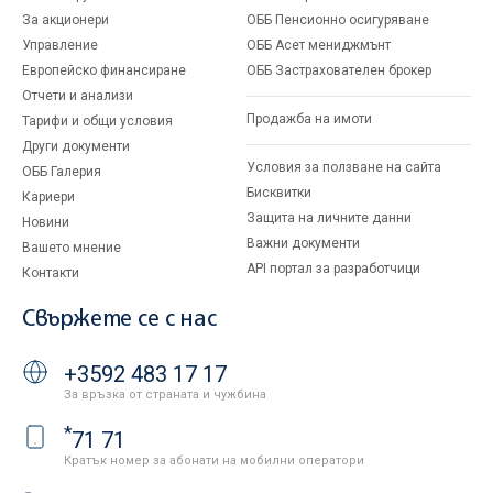
За акционери
ОББ Пенсионно осигуряване
Управление
ОББ Асет мениджмънт
Европейско финансиране
ОББ Застрахователен брокер
Отчети и анализи
Продажба на имоти
Тарифи и общи условия
Други документи
Условия за ползване на сайта
ОББ Галерия
Бисквитки
Кариери
Защита на личните данни
Новини
Важни документи
Вашето мнение
API портал за разработчици
Контакти
Свържете се с нас
+3592 483 17 17
За връзка от страната и чужбина
*
71 71
Кратък номер за абонати на мобилни оператори