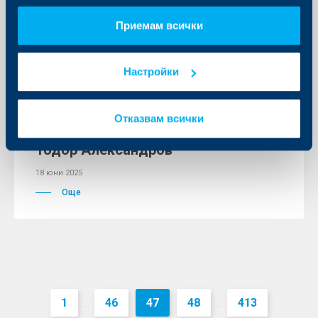
Приемам всички
Настройки
Съобщения за клиенти
Прекъсване на
Отказвам всички
електрозахранването в ОББ клон
Тодор Александров
18 юни 2025
Още
1
46
47
48
413
...
...