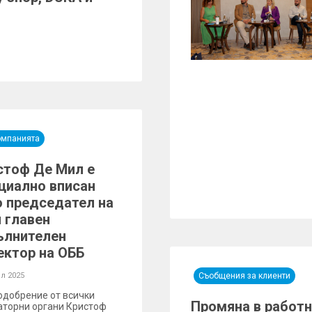
омпанията
стоф Де Мил е
циално вписан
о председател на
и главен
ълнителен
ектор на ОББ
л 2025
Съобщения за клиенти
одобрение от всички
Промяна в работн
аторни органи Кристоф