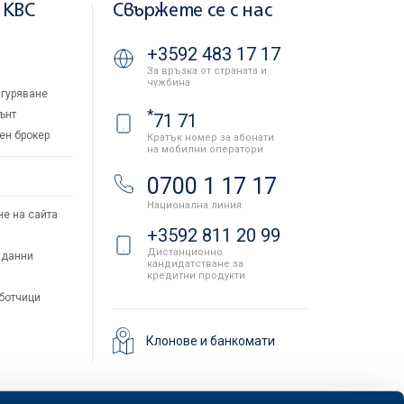
 KBC
Свържете се с нас
+3592 483 17 17
За връзка от страната и
чужбина
гуряване
*
ънт
71 71
ен брокер
Кратък номер за абонати
на мобилни оператори
и
0700 1 17 17
Национална линия
не на сайта
+3592 811 20 99
Дистанционно
 данни
кандидатстване за
кредитни продукти
аботчици
Клонове и банкомати