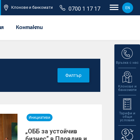
Клонове и банкомати
0700 1 17 17
EN
ия
Контакти
Връзка с нас
Филтър
Клонове и
банкомати
Тарифи и
общи
Инициативи
условия
„ОББ за устойчив
бизнес“ в Пловдив и