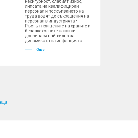
несигурност, слабият износ,
липсата на квалифициран
персонал и поскъпването на
труда водят до съкращения на
персонал в индустрията •
Ръстът при цените на храните и
безалкохолните напитки
допринася най-силно за
динамиката на инфлацията
Още
аща