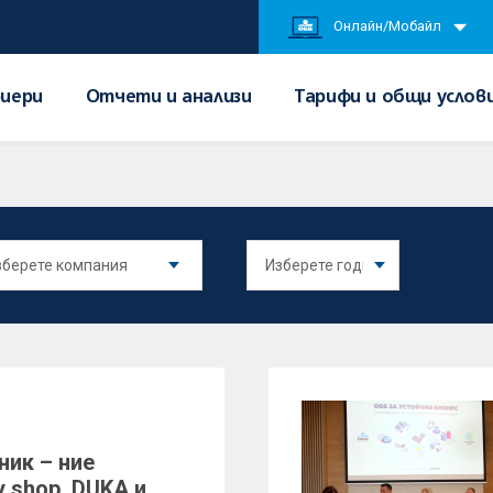
Онлайн/Мобайл
иери
Отчети и анализи
Тарифи и общи услов
ник – ние
 shop, DUKA и