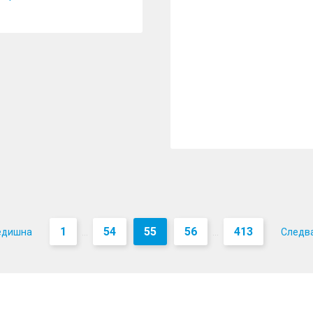
1
54
55
56
413
едишна
Следв
...
...