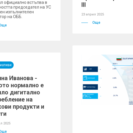
л официално встъпва в
III
остта председател на УС
вен изпълнителен
23 април 2025
тор на ОББ.
Още
Още
иативи
яна Иванова -
ото нормално е
яло дигитално
ребление на
кови продукти и
уги
л 2025
Още