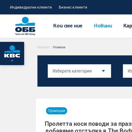
Индивидуални клиенти
Бизнес клиенти
Кои сме ние
Новини
Кар
Начало
/
Новини
Промоции
Пролетта носи поводи за праз
добавяме отстъпка в The Body