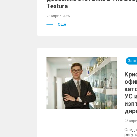
Textura
25 април 2025
Още
За к
Кри
офи
кат
УС 
изп
дир
23 апри
След 
регул