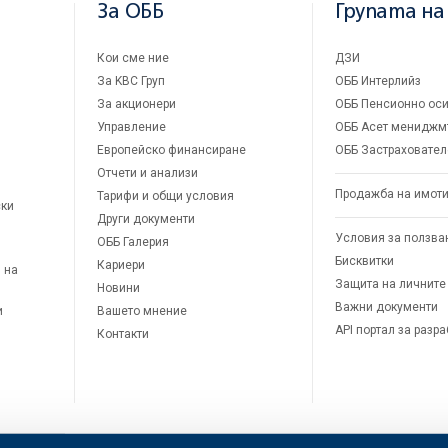
За ОББ
Групата на
Кои сме ние
ДЗИ
За KBC Груп
ОББ Интерлийз
За акционери
ОББ Пенсионно оси
Управление
ОББ Асет мениджм
Европейско финансиране
ОББ Застраховател
Отчети и анализи
Продажба на имот
Тарифи и общи условия
ски
Други документи
Условия за ползва
ОББ Галерия
Бисквитки
Кариери
 на
Защита на личните
Новини
Важни документи
и
Вашето мнение
API портал за разр
Контакти