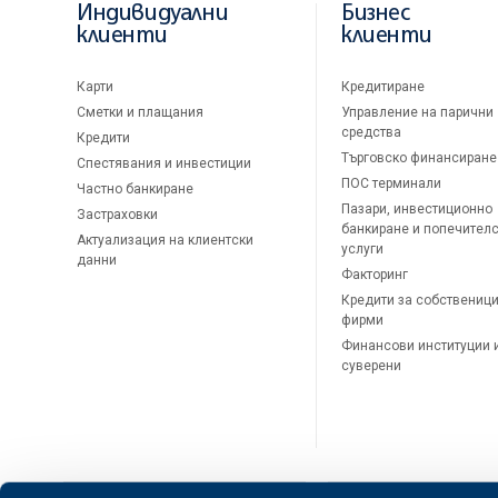
Индивидуални
Бизнес
клиенти
клиенти
Карти
Кредитиране
Сметки и плащания
Управление на парични
средства
Кредити
Търговско финансиране
Спестявания и инвестиции
ПОС терминали
Частно банкиране
Пазари, инвестиционно
Застраховки
банкиране и попечител
Актуализация на клиентски
услуги
данни
Факторинг
Кредити за собственици
фирми
Финансови институции 
суверени