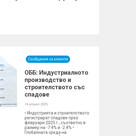
Съобщения за клиенти
ОББ: Индустриалното
производство и
строителството със
спадове
16 април 2025
• Индустрията и строителството
регистрират спадове през
февруари 2025 г., съответно в
размер на -7.4% и -2.4% •
Глобалната среда на