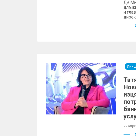
Де Ми
длъжн
и гла
дирек
Иниц
Тат
Нов
изц
пот
бан
усл
22 апри