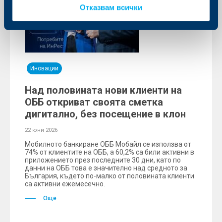
Отказвам всички
Иновации
Над половината нови клиенти на
ОББ откриват своята сметка
дигитално, без посещение в клон
22 юни 2026
Мобилното банкиране ОББ Мобайл се използва от
74% от клиентите на ОББ, а 60,2% са били активни в
приложението през последните 30 дни, като по
данни на ОББ това е значително над средното за
България, където по-малко от половината клиенти
са активни ежемесечно.
Още