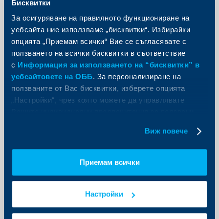
Бисквитки
За осигуряване на правилното функциониране на
уебсайта ние използваме „бисквитки“. Избирайки
опцията „Приемам всички“ Вие се съгласявате с
Съобщения за клиенти
ползването на всички бисквитки в съответствие
Промени в работното време на
с
Информация за използването на “бисквитки” в
клон Бяла, считано от 1 юли 2026 г.
уебсайтовете на ОББ
. За персонализиране на
ползваните от Вас бисквитки, изберете опцията
23 юни 2026
„Настройки“, чрез която можете да управлявате
Уведомяваме Ви, че считано от 01.07.2026г. до
Вашите индивидуални предпочитания за ползвани
31.12.2026г. клон Бяла ще работи с промени в
работното време.
бисквитки.
Виж повече
Още
Приемам всички
Настройки