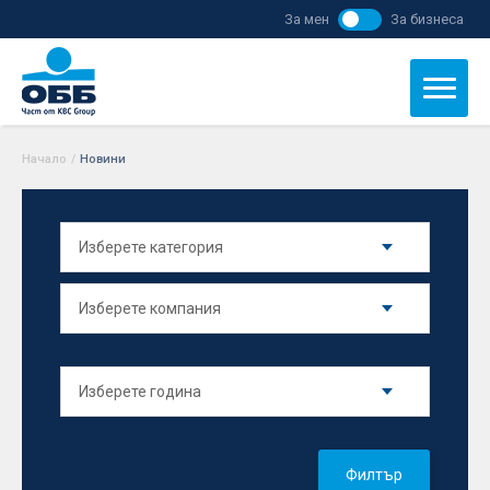
За мен
За бизнеса
Начало
/
Новини
Филтър