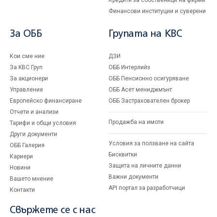
Кредити за собственици на фирми
Финансови институции и суверени
За ОББ
Групата на KBC
Кои сме ние
ДЗИ
За KBC Груп
ОББ Интерлийз
За акционери
ОББ Пенсионно осигуряване
Управление
ОББ Асет мениджмънт
Европейско финансиране
ОББ Застрахователен брокер
Отчети и анализи
Продажба на имоти
Тарифи и общи условия
Други документи
Условия за ползване на сайта
ОББ Галерия
Бисквитки
Кариери
Защита на личните данни
Новини
Важни документи
Вашето мнение
API портал за разработчици
Контакти
Свържете се с нас