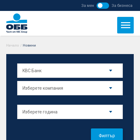
За мен
За бизнеса
Начало
/
Новини
Филтър