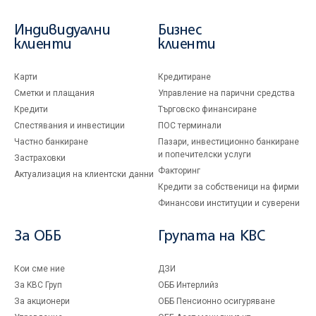
Индивидуални
Бизнес
клиенти
клиенти
Карти
Кредитиране
Сметки и плащания
Управление на парични средства
Кредити
Търговско финансиране
Спестявания и инвестиции
ПОС терминали
Частно банкиране
Пазари, инвестиционно банкиране
и попечителски услуги
Застраховки
Факторинг
Актуализация на клиентски данни
Кредити за собственици на фирми
Финансови институции и суверени
За ОББ
Групата на KBC
Кои сме ние
ДЗИ
За KBC Груп
ОББ Интерлийз
За акционери
ОББ Пенсионно осигуряване