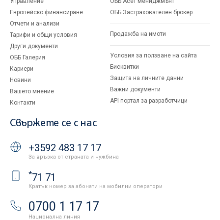
Управление
ОББ Асет мениджмънт
Европейско финансиране
ОББ Застрахователен брокер
Отчети и анализи
Продажба на имоти
Тарифи и общи условия
Други документи
Условия за ползване на сайта
ОББ Галерия
Бисквитки
Кариери
Защита на личните данни
Новини
Важни документи
Вашето мнение
API портал за разработчици
Контакти
Свържете се с нас
+3592 483 17 17
За връзка от страната и чужбина
*
71 71
Кратък номер за абонати на мобилни оператори
0700 1 17 17
Национална линия