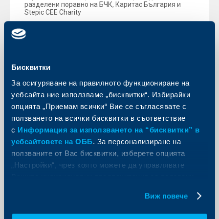
разделени поравно на БЧК, Каритас България и
Stepic CEE Charity
Още
Бисквитки
За осигуряване на правилното функциониране на
KBC Банк
уебсайта ние използваме „бисквитки“. Избирайки
Пенсионери са открили над 30%
опцията „Приемам всички“ Вие се съгласявате с
повече сметки през миналата
ползването на всички бисквитки в съответствие
година
с
Информация за използването на “бисквитки” в
уебсайтовете на ОББ
. За персонализиране на
14 март 2022
ползваните от Вас бисквитки, изберете опцията
Възрастните хора използват банкова сметка за по-
„Настройки“, чрез която можете да управлявате
удобно получаване и харчене на средствата
Вашите индивидуални предпочитания за ползвани
Още
бисквитки.
Виж повече