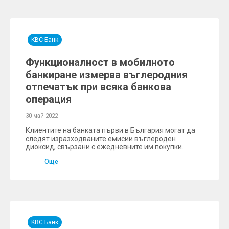
KBC Банк
Функционалност в мобилното
банкиране измерва въглеродния
отпечатък при всяка банкова
операция
30 май 2022
Клиентите на банката първи в България могат да
следят изразходваните емисии въглероден
диоксид, свързани с ежедневните им покупки.
Още
KBC Банк