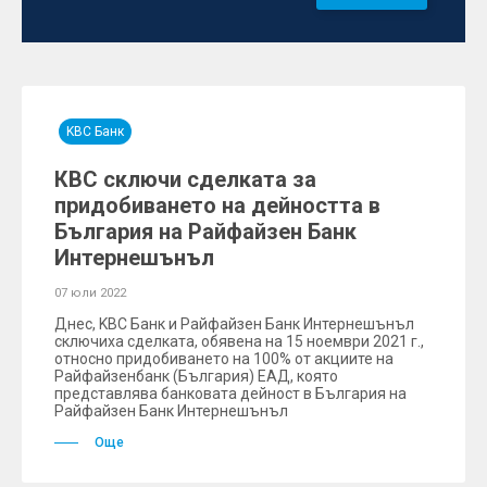
KBC Банк
КВС сключи сделката за
придобиването на дейността в
България на Райфайзен Банк
Интернешънъл
07 юли 2022
Днес, KBC Банк и Райфайзен Банк Интернешънъл
сключиха сделката, обявена на 15 ноември 2021 г.,
относно придобиването на 100% от акциите на
Райфайзенбанк (България) ЕАД, която
представлява банковата дейност в България на
Райфайзен Банк Интернешънъл
Още