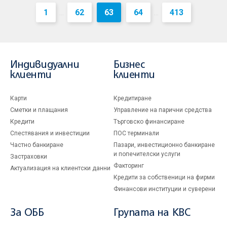
1
62
63
64
413
...
...
Индивидуални
Бизнес
клиенти
клиенти
Карти
Кредитиране
Сметки и плащания
Управление на парични средства
Кредити
Търговско финансиране
Спестявания и инвестиции
ПОС терминали
Частно банкиране
Пазари, инвестиционно банкиране
и попечителски услуги
Застраховки
Факторинг
Актуализация на клиентски данни
Кредити за собственици на фирми
Финансови институции и суверени
За ОББ
Групата на KBC