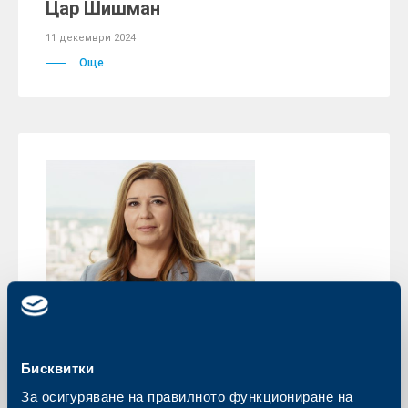
Цар Шишман
11 декември 2024
Още
За компанията
Бисквитки
Анна Атанасова-Димитрова е
За осигуряване на правилното функциониране на
официално вписана като член на УС