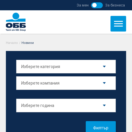
За мен
За бизнеса
Начало
/
Новини
Филтър