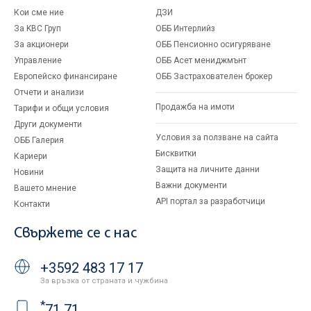
Кои сме ние
ДЗИ
За KBC Груп
ОББ Интерлийз
За акционери
ОББ Пенсионно осигуряване
Управление
ОББ Асет мениджмънт
Европейско финансиране
ОББ Застрахователен брокер
Отчети и анализи
Продажба на имоти
Тарифи и общи условия
Други документи
Условия за ползване на сайта
ОББ Галерия
Бисквитки
Кариери
Защита на личните данни
Новини
Важни документи
Вашето мнение
API портал за разработчици
Контакти
Свържете се с нас
+3592 483 17 17
За връзка от страната и чужбина
*
71 71