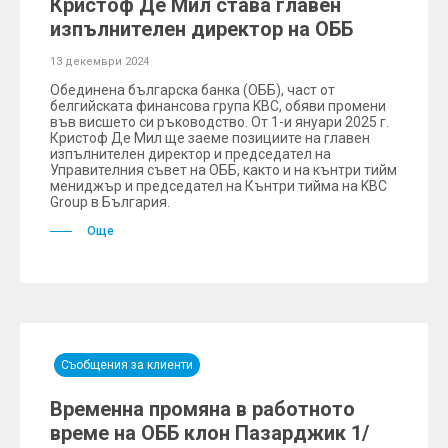
Кристоф Де Мил става главен
изпълнителен директор на ОББ
13 декември 2024
Обединена българска банка (ОББ), част от
белгийската финансова група KBC, обяви промени
във висшето си ръководство. От 1-и януари 2025 г.
Кристоф Де Мил ще заеме позициите на главен
изпълнителен директор и председател на
Управителния съвет на ОББ, както и на кънтри тийм
мениджър и председател на Кънтри тийма на KBC
Group в България.
Още
Съобщения за клиенти
Временна промяна в работното
време на ОББ клон Пазарджик 1/