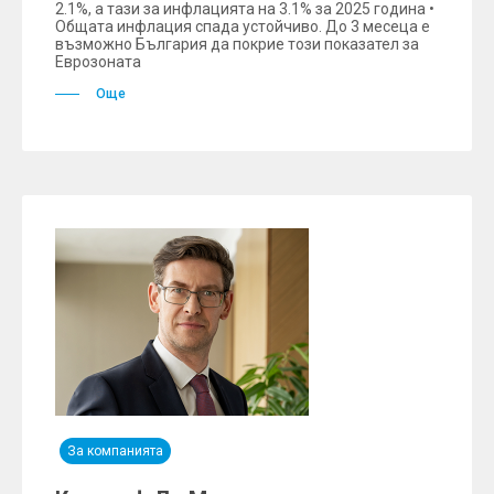
2.1%, а тази за инфлацията на 3.1% за 2025 година •
Общата инфлация спада устойчиво. До 3 месеца е
възможно България да покрие този показател за
Еврозоната
Още
За компанията