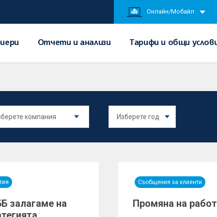
Онлайн/Мобайл
иери
Отчети и анализи
Тарифи и общи услов
тия
Съобщения за клиенти
ББ залагаме на
Промяна на работ
атегията