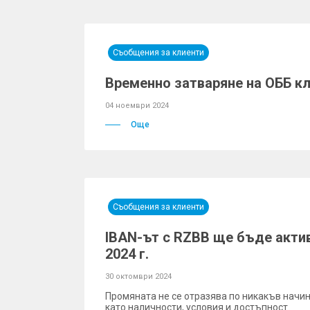
Съобщения за клиенти
Временно затваряне на ОББ к
04 ноември 2024
Още
Съобщения за клиенти
IBAN-ът с RZBB ще бъде акти
2024 г.
30 октомври 2024
Промяната не се отразява по никакъв начин
като наличности, условия и достъпност.