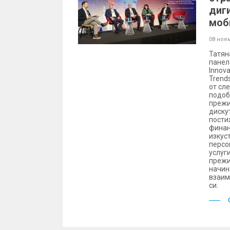
диг
моб
08 ное
Татян
панела
Innova
Trend
от сл
подоб
прежи
диску
пости
финан
изкус
персо
услуг
прежи
начин
взаим
си.