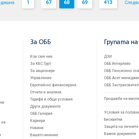
1
67
68
69
413
едишна
Следв
...
...
За ОББ
Групата на
Кои сме ние
ДЗИ
За KBC Груп
ОББ Интерлийз
За акционери
ОББ Пенсионно оси
Управление
ОББ Асет мениджм
Европейско финансиране
ОББ Застраховател
Отчети и анализи
Продажба на имот
Тарифи и общи условия
ски
Други документи
Условия за ползва
ОББ Галерия
Бисквитки
Кариери
 на
Защита на личните
Новини
Важни документи
и
Вашето мнение