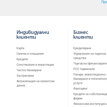
Пр
Индивидуални
Бизнес
клиенти
клиенти
Карти
Кредитиране
Сметки и плащания
Управление на парични
средства
Кредити
Търговско финансиране
Спестявания и инвестиции
ПОС терминали
Частно банкиране
Пазари, инвестиционно
Застраховки
банкиране и попечител
Актуализация на клиентски
услуги
данни
Факторинг
Кредити за собственици
фирми
Финансови институции 