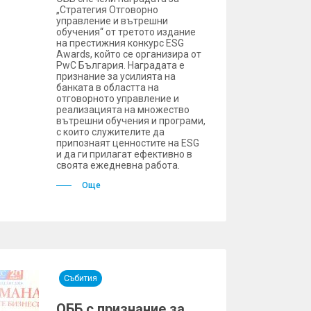
„Стратегия Отговорно
управление и вътрешни
обучения“ от третото издание
на престижния конкурс ESG
Awards, който се организира от
PwC България. Наградата е
признание за усилията на
банката в областта на
отговорното управление и
реализацията на множество
вътрешни обучения и програми,
с които служителите да
припознаят ценностите на ESG
и да ги прилагат ефективно в
своята ежедневна работа.
Още
Събития
ОББ с признание за