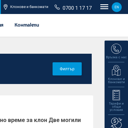
Клонове и банкомати
0700 1 17 17
EN
ия
Контакти
Връзка с нас
Филтър
Клонове и
банкомати
Тарифи и
общи
условия
но време за клон Две могили