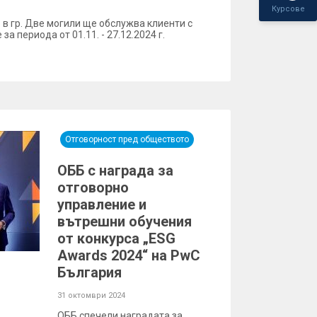
Курсове
 в гр. Две могили ще обслужва клиенти с
а периода от 01.11. - 27.12.2024 г.
Отговорност пред обществото
ОББ с награда за
отговорно
управление и
вътрешни обучения
от конкурса „ESG
Awards 2024“ на PwC
България
31 октомври 2024
ОББ спечели наградата за