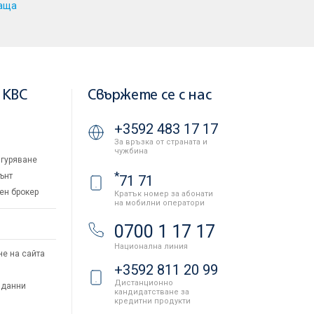
аща
 KBC
Свържете се с нас
+3592 483 17 17
За връзка от страната и
чужбина
гуряване
*
ънт
71 71
ен брокер
Кратък номер за абонати
на мобилни оператори
и
0700 1 17 17
Национална линия
не на сайта
+3592 811 20 99
Дистанционно
 данни
кандидатстване за
кредитни продукти