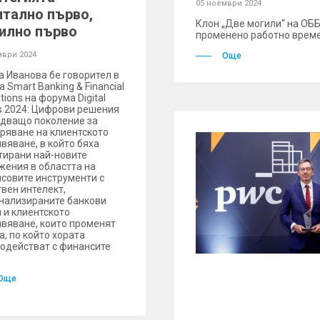
05 ноември 2024
итално първо,
Клон „Две могили“ на ОББ
илно първо
променено работно време з
мври 2024
Още
а Иванова бе говорител в
 Smart Banking & Financial
tions на форума Digital
s 2024: Цифрови решения
едващо поколение за
ряване на клиентското
вяване, в който бяха
тирани най-новите
жения в областта на
совите инструменти с
твен интелект,
нализираните банкови
и и клиентското
вяване, които променят
а, по който хората
одействат с финансите
Още