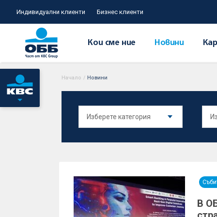
Индивидуални клиенти
Бизнес клиенти
Кои сме ние
Новини
Кар
Начало
/
Новини
Съби
В О
стр