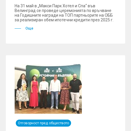
На 31 май в „Макси Парк Хотел и Спа“ във
Велинград се проведе церемонията по връчване
на Годишните награди на ТОП партньорите на ОББ
за реализиран обем ипотечни кредити през 2025 г.
Още
Отговорност пред обществото