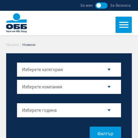
За мен
За бизнеса
Начало
/
Новини
Филтър