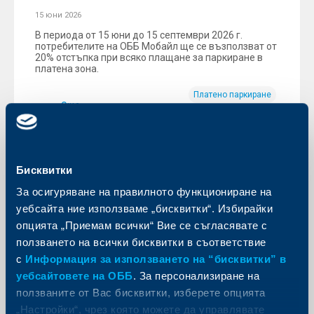
15 юни 2026
В периода от 15 юни до 15 септември 2026 г.
потребителите на ОББ Мобайл ще се възползват от
20% отстъпка при всяко плащане за паркиране в
платена зона.
Платено паркиране
Още
20% отстъпка
Бисквитки
За осигуряване на правилното функциониране на
уебсайта ние използваме „бисквитки“. Избирайки
опцията „Приемам всички“ Вие се съгласявате с
ползването на всички бисквитки в съответствие
с
Информация за използването на “бисквитки” в
уебсайтовете на ОББ
. За персонализиране на
ползваните от Вас бисквитки, изберете опцията
„Настройки“, чрез която можете да управлявате