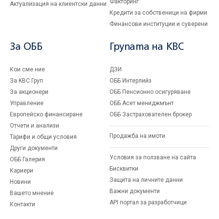
Факторинг
Актуализация на клиентски данни
Кредити за собственици на фирми
Финансови институции и суверени
За ОББ
Групата на KBC
Кои сме ние
ДЗИ
За KBC Груп
ОББ Интерлийз
За акционери
ОББ Пенсионно осигуряване
Управление
ОББ Асет мениджмънт
Европейско финансиране
ОББ Застрахователен брокер
Отчети и анализи
Продажба на имоти
Тарифи и общи условия
Други документи
Условия за ползване на сайта
ОББ Галерия
Бисквитки
Кариери
Защита на личните данни
Новини
Важни документи
Вашето мнение
API портал за разработчици
Контакти