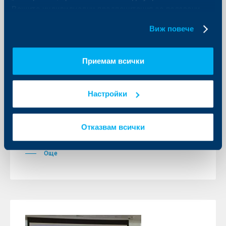
Вашите индивидуални предпочитания за ползвани
Съобщения за клиенти
бисквитки.
Виж повече
ОББ: Висок ръст на БВП през
първото тримесечие
Приемам всички
15 юни 2026
• Ръст от 3.1% на БВП за първото тримесечие на
2026 г., движен от крайното потребление и
Настройки
инвестициите • От страна на производството
ръстът се движеше основно от строителството •
Инвестициите се увеличиха още с 9.1% спрямо
първото тримесечие на предходната година •
Отказвам всички
Месечните данни показват отслабване на
инфлационния натиск през май
Още