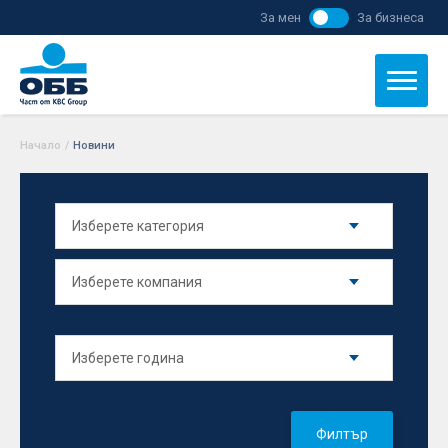
За мен
За бизнеса
Начало
/
Новини
Филтър