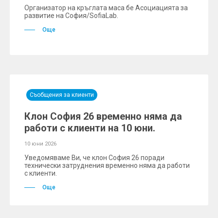
Организатор на кръглата маса бе Асоциацията за
развитие на София/SofiaLab.
Още
Съобщения за клиенти
Клон София 26 временно няма да
работи с клиенти на 10 юни.
10 юни 2026
Уведомяваме Ви, че клон София 26 поради
технически затруднения временно няма да работи
с клиенти.
Още