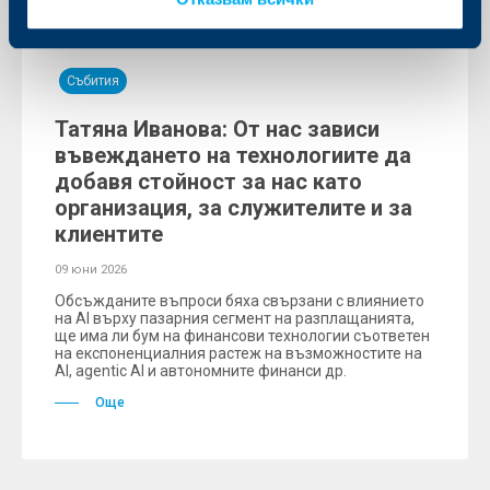
Събития
Татяна Иванова: От нас зависи
въвеждането на технологиите да
добавя стойност за нас като
организация, за служителите и за
клиентите
09 юни 2026
Oбсъжданите въпроси бяха свързани с влиянието
на AI върху пазарния сегмент на разплащанията,
ще има ли бум на финансови технологии съответен
на експоненциалния растеж на възможностите на
AI, agentic AI и автономните финанси др.
Още