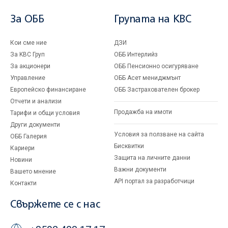
За ОББ
Групата на KBC
Кои сме ние
ДЗИ
За KBC Груп
ОББ Интерлийз
За акционери
ОББ Пенсионно осигуряване
Управление
ОББ Асет мениджмънт
Европейско финансиране
ОББ Застрахователен брокер
Отчети и анализи
Продажба на имоти
Тарифи и общи условия
Други документи
Условия за ползване на сайта
ОББ Галерия
Бисквитки
Кариери
Защита на личните данни
Новини
Важни документи
Вашето мнение
API портал за разработчици
Контакти
Свържете се с нас